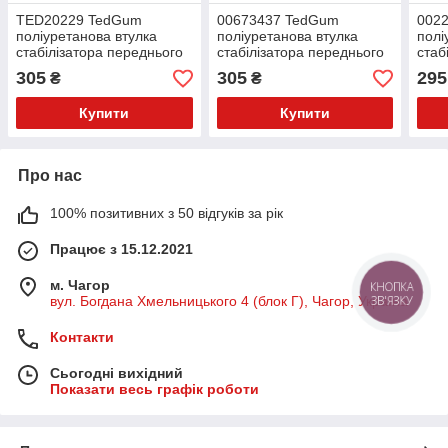
TED20229 TedGum
00673437 TedGum
002
поліуретанова втулка
поліуретанова втулка
полі
стабілізатора переднього
стабілізатора переднього
стаб
права PolyBush (аналог)
права PolyBush (аналог)
Poly
305
305
295
₴
₴
v17
v17
Купити
Купити
Про нас
100% позитивних з 50 відгуків за рік
Працює з 15.12.2021
м. Чагор
КНОПКА
ЗВ'ЯЗКУ
вул. Богдана Хмельницького 4 (блок Г), Чагор, Україна
Контакти
Сьогодні вихідний
Показати весь графік роботи