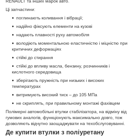
RENAULT та інших марок авто.
Ці запчастини:
поглинають коливання і вібрації;
надійно фіксують елементи на кузові
надають плавності руху автомобіля
володіють моментальною еластичністю і міцністю при
критичних деформаціях
стійкі до стирання
стійкі до впливу масла, бензину, розчинників і
кислотного середовища
зберігають пружність при низьких і високих
температурах
витримують високий тиск – до 105 МПа
не скриплять, при правильному монтажі фахівцем
Полімерні автомобільні втулки стабілізатора, на відміну від
гумових аналогів, функціонують максимально довго, тож
дозволяють відчутно заощаджувати на техобслуговуванні.
Де купити втулки з поліуретану