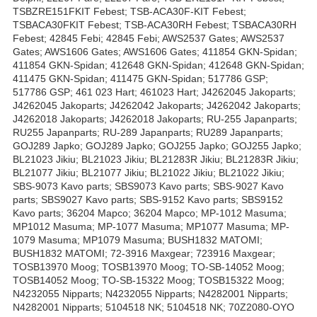
TSBZRE151FKIT Febest; TSB-ACA30F-KIT Febest;
TSBACA30FKIT Febest; TSB-ACA30RH Febest; TSBACA30RH
Febest; 42845 Febi; 42845 Febi; AWS2537 Gates; AWS2537
Gates; AWS1606 Gates; AWS1606 Gates; 411854 GKN-Spidan;
411854 GKN-Spidan; 412648 GKN-Spidan; 412648 GKN-Spidan;
411475 GKN-Spidan; 411475 GKN-Spidan; 517786 GSP;
517786 GSP; 461 023 Hart; 461023 Hart; J4262045 Jakoparts;
J4262045 Jakoparts; J4262042 Jakoparts; J4262042 Jakoparts;
J4262018 Jakoparts; J4262018 Jakoparts; RU-255 Japanparts;
RU255 Japanparts; RU-289 Japanparts; RU289 Japanparts;
GOJ289 Japko; GOJ289 Japko; GOJ255 Japko; GOJ255 Japko;
BL21023 Jikiu; BL21023 Jikiu; BL21283R Jikiu; BL21283R Jikiu;
BL21077 Jikiu; BL21077 Jikiu; BL21022 Jikiu; BL21022 Jikiu;
SBS-9073 Kavo parts; SBS9073 Kavo parts; SBS-9027 Kavo
parts; SBS9027 Kavo parts; SBS-9152 Kavo parts; SBS9152
Kavo parts; 36204 Mapco; 36204 Mapco; MP-1012 Masuma;
MP1012 Masuma; MP-1077 Masuma; MP1077 Masuma; MP-
1079 Masuma; MP1079 Masuma; BUSH1832 MATOMI;
BUSH1832 MATOMI; 72-3916 Maxgear; 723916 Maxgear;
TOSB13970 Moog; TOSB13970 Moog; TO-SB-14052 Moog;
TOSB14052 Moog; TO-SB-15322 Moog; TOSB15322 Moog;
N4232055 Nipparts; N4232055 Nipparts; N4282001 Nipparts;
N4282001 Nipparts; 5104518 NK; 5104518 NK; 70Z2080-OYO