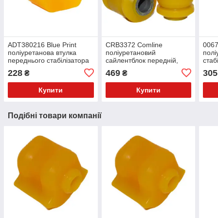
ADT380216 Blue Print
CRB3372 Comline
006
поліуретанова втулка
поліуретановий
полі
переднього стабілізатора
сайлентблок передній,
стаб
PolyBush (аналог) v17
переднього важеля
прав
228
469
305
₴
₴
PolyBush (аналог) v17
v17
Купити
Купити
Подібні товари компанії