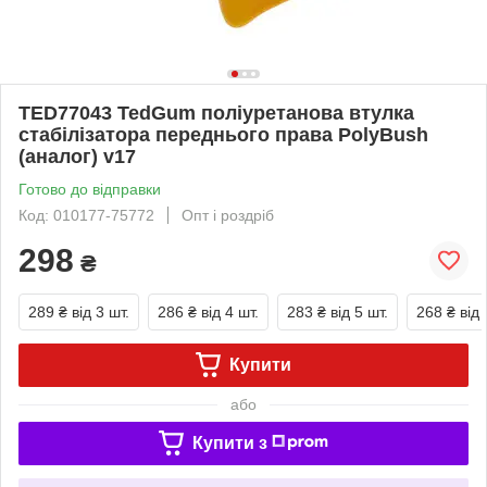
TED77043 TedGum поліуретанова втулка
стабілізатора переднього права PolyBush
(аналог) v17
Готово до відправки
Код: 010177-75772
Опт і роздріб
298
₴
289 ₴
від 3 шт.
286 ₴
від 4 шт.
283 ₴
від 5 шт.
268 ₴
від 
Купити
або
Купити з