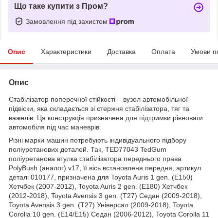
Що таке купити з Пром?
Замовлення під захистом
Опис
Характеристики
Доставка
Оплата
Умови п
Опис
Стабілізатор поперечної стійкості – вузол автомобільної
підвіски, яка складається зі стержня стабілізатора, тяг та
важелів. Ця конструкція призначена для підтримки рівноваги
автомобіля під час маневрів.
Різні марки машин потребують індивідуального підбору
поліуретанових деталей. Так, TED77043 TedGum
поліуретанова втулка стабілізатора переднього права
PolyBush (аналог) v17, її вісь встановленя передня, артикул
деталі 010177, призначена для Toyota Auris 1 gen. (E150)
Хетчбек (2007-2012), Toyota Auris 2 gen. (E180) Хетчбек
(2012-2018), Toyota Avensis 3 gen. (T27) Седан (2009-2018),
Toyota Avensis 3 gen. (T27) Універсал (2009-2018), Toyota
Corolla 10 gen. (E14/E15) Седан (2006-2012), Toyota Corolla 11