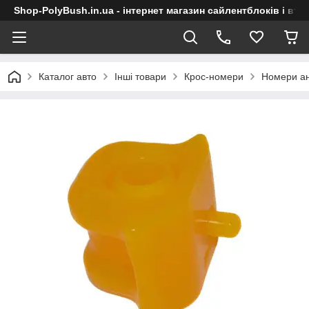
Shop-PolyBush.in.ua - інтернет магазин сайлентблоків і втул
Каталог авто
Інші товари
Крос-номери
Номери ан