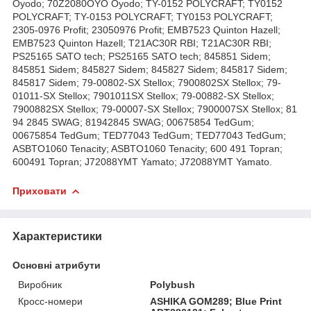
Oyodo; 70Z2080OYO Oyodo; TY-0152 POLYCRAFT; TY0152
POLYCRAFT; TY-0153 POLYCRAFT; TY0153 POLYCRAFT;
2305-0976 Profit; 23050976 Profit; EMB7523 Quinton Hazell;
EMB7523 Quinton Hazell; T21AC30R RBI; T21AC30R RBI;
PS25165 SATO tech; PS25165 SATO tech; 845851 Sidem;
845851 Sidem; 845827 Sidem; 845827 Sidem; 845817 Sidem;
845817 Sidem; 79-00802-SX Stellox; 7900802SX Stellox; 79-
01011-SX Stellox; 7901011SX Stellox; 79-00882-SX Stellox;
7900882SX Stellox; 79-00007-SX Stellox; 7900007SX Stellox; 81
94 2845 SWAG; 81942845 SWAG; 00675854 TedGum;
00675854 TedGum; TED77043 TedGum; TED77043 TedGum;
ASBTO1060 Tenacity; ASBTO1060 Tenacity; 600 491 Topran;
600491 Topran; J72088YMT Yamato; J72088YMT Yamato.
Приховати
Характеристики
Основні атрибути
Виробник
Polybush
Кросс-номери
ASHIKA GOM289; Blue Print