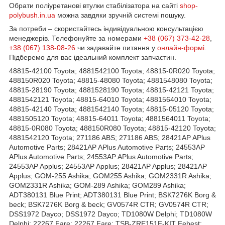
Обрати поліуретанові втулки стабілізатора на сайті
shop-
polybush.in.ua
можна завдяки зручній системі пошуку.
За потреби – скористайтесь індивідуальною консультацією
менеджерів. Телефонуйте за номерами
+38 (067) 373-42-28
,
+38 (067) 138-08-26
чи задавайте питання у
онлайн-формі
.
Підберемо для вас ідеальний комплект запчастин.
48815-42100 Toyota; 4881542100 Toyota; 48815-0R020 Toyota;
488150R020 Toyota; 48815-48080 Toyota; 4881548080 Toyota;
48815-28190 Toyota; 4881528190 Toyota; 48815-42121 Toyota;
4881542121 Toyota; 48815-64010 Toyota; 4881564010 Toyota;
48815-42140 Toyota; 4881542140 Toyota; 48815-05120 Toyota;
4881505120 Toyota; 48815-64011 Toyota; 4881564011 Toyota;
48815-0R080 Toyota; 488150R080 Toyota; 48815-42120 Toyota;
4881542120 Toyota; 271186 ABS; 271186 ABS; 28421AP APlus
Automotive Parts; 28421AP APlus Automotive Parts; 24553AP
APlus Automotive Parts; 24553AP APlus Automotive Parts;
24553AP Applus; 24553AP Applus; 28421AP Applus; 28421AP
Applus; GOM-255 Ashika; GOM255 Ashika; GOM2331R Ashika;
GOM2331R Ashika; GOM-289 Ashika; GOM289 Ashika;
ADT380131 Blue Print; ADT380131 Blue Print; BSK7276K Borg &
beck; BSK7276K Borg & beck; GV0574R CTR; GV0574R CTR;
DSS1972 Dayco; DSS1972 Dayco; TD1080W Delphi; TD1080W
Delphi; 22267 Fare; 22267 Fare; TSB-ZRE151F-KIT Febest;