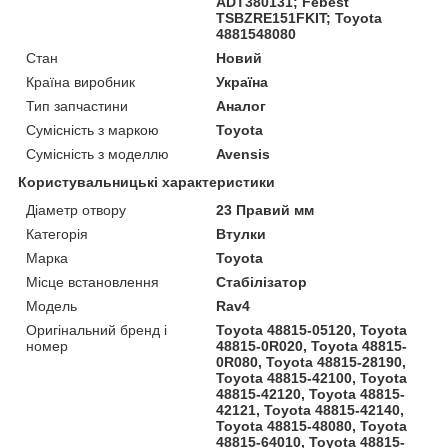
ADT380131; Febest
TSBZRE151FKIT; Toyota
4881548080
Стан
Новий
Країна виробник
Україна
Тип запчастини
Аналог
Сумісність з маркою
Toyota
Сумісність з моделлю
Avensis
Користувальницькі характеристики
Діаметр отвору
23 Правий мм
Категорія
Втулки
Марка
Toyota
Місце встановлення
Стабілізатор
Мoдель
Rav4
Оригінальний бренд і
Toyota 48815-05120, Toyota
номер
48815-0R020, Toyota 48815-
0R080, Toyota 48815-28190,
Toyota 48815-42100, Toyota
48815-42120, Toyota 48815-
42121, Toyota 48815-42140,
Toyota 48815-48080, Toyota
48815-64010, Toyota 48815-