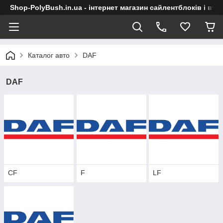
Shop-PolyBush.in.ua - інтернет магазин сайлентблоків і втул
Каталог авто
DAF
DAF
CF
F
LF