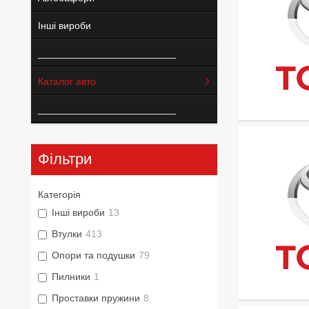
Інші вироби
_________________________
Каталог авто
_________________________
Фільтри
Категорія
Інші вироби
13
Втулки
413
Опори та подушки
79
Пилники
1
Проставки пружини
8