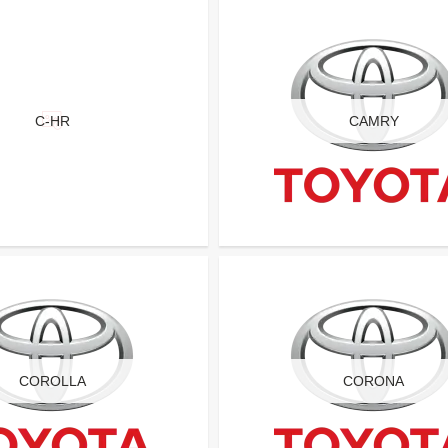
C-HR
CAMRY
COROLLA
CORONA