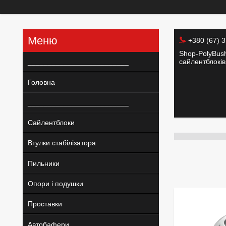
+380 (67) 
Shop-PolyBush
_________________________
сайлентблоків 
Головна
_________________________
Сайлентблоки
Втулки стабілізатора
Пильники
Опори і подушки
Проставки
Автобафери