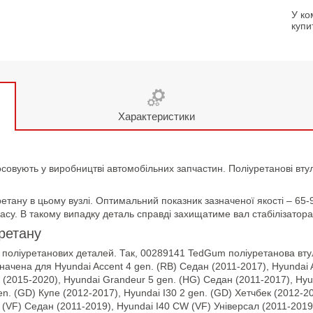
У ко
купи
Характеристики
осовують у виробництві автомобільних запчастин. Поліуретанові вту
етану в цьому вузлі. Оптимальний показник зазначеної якості – 65-
асу. В такому випадку деталь справді захищатиме вал стабілізатора 
уретану
 поліуретанових деталей. Так, 00289141 TedGum поліуретанова втулк
начена для Hyundai Accent 4 gen. (RB) Седан (2011-2017), Hyundai A
) (2015-2020), Hyundai Grandeur 5 gen. (HG) Седан (2011-2017), Hyun
gen. (GD) Купе (2012-2017), Hyundai I30 2 gen. (GD) Хетчбек (2012-2
0 (VF) Седан (2011-2019), Hyundai I40 CW (VF) Універсал (2011-2019)