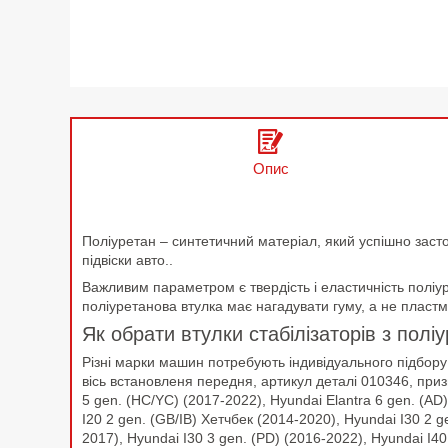
Опис
Поліуретан – синтетичний матеріал, який успішно заст
підвіски авто..
Важливим параметром є твердість і еластичність поліур
поліуретанова втулка має нагадувати гуму, а не пластм
Як обрати втулки стабілізаторів з полі
Різні марки машин потребують індивідуального підбору
вісь встановленя передня, артикул деталі 010346, приз
5 gen. (HC/YC) (2017-2022), Hyundai Elantra 6 gen. (AD
I20 2 gen. (GB/IB) Хетчбек (2014-2020), Hyundai I30 2 
2017), Hyundai I30 3 gen. (PD) (2016-2022), Hyundai I4