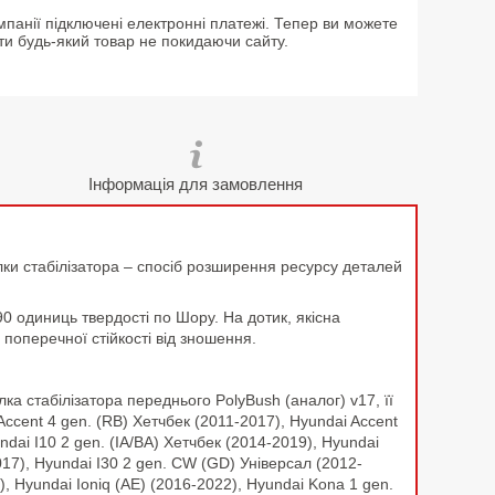
мпанії підключені електронні платежі. Тепер ви можете
ти будь-який товар не покидаючи сайту.
Інформація для замовлення
лки стабілізатора – спосіб розширення ресурсу деталей
90 одиниць твердості по Шору. На дотик, якісна
поперечної стійкості від зношення.
а стабілізатора переднього PolyBush (аналог) v17, її
ccent 4 gen. (RB) Хетчбек (2011-2017), Hyundai Accent
dai I10 2 gen. (IA/BA) Хетчбек (2014-2019), Hyundai
017), Hyundai I30 2 gen. CW (GD) Універсал (2012-
, Hyundai Ioniq (AE) (2016-2022), Hyundai Kona 1 gen.