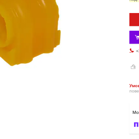
+
пове