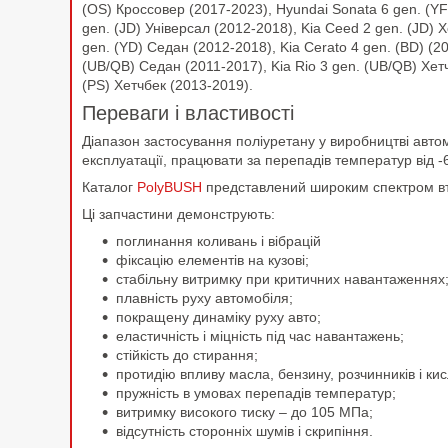
(OS) Кроссовер (2017-2023), Hyundai Sonata 6 gen. (YF
gen. (JD) Універсал (2012-2018), Kia Ceed 2 gen. (JD) 
gen. (YD) Седан (2012-2018), Kia Cerato 4 gen. (BD) (20
(UB/QB) Седан (2011-2017), Kia Rio 3 gen. (UB/QB) Хетч
(PS) Хетчбек (2013-2019).
Переваги і властивості
Діапазон застосування поліуретану у виробництві автом
експлуатації, працювати за перепадів температур від 
Каталог
PolyBUSH
представлений широким спектром вту
Ці запчастини демонструють:
поглинання коливань і вібрацій
фіксацію елементів на кузові;
стабільну витримку при критичних навантаженнях
плавність руху автомобіля;
покращену динаміку руху авто;
еластичність і міцність під час навантажень;
стійкість до стирання;
протидію впливу масла, бензину, розчинників і к
пружність в умовах перепадів температур;
витримку високого тиску – до 105 МПа;
відсутність сторонніх шумів і скрипіння.