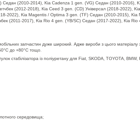
) Седан (2010-2014), Kia Cadenza 1 gen. (VG) Седан (2010-2016), Ki
Хетчбек (2012-2018), Kia Ceed 3 gen. (CD) Універсал (2018-2022), Ki
18-2022), Kia Magentis / Optima 3 gen. (TF) Седан (2010-2015), Kia 
бек (2011-2017), Kia Rio 4 gen. (YB/SC) Седан (2017-2022), Kia Rio 
обільних запчастин дуже широкий. Адже вироби з цього матеріалу зд
-60°С до +80°С тощо.
лок стабілізатора із поліуретану для Fiat, SKODA, TOYOTA, BMW,
;
ислотного середовища;