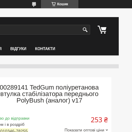
Кошик
Я
ВІДГУКИ
КОНТАКТИ
00289141 TedGum поліуретанова
втулка стабілізатора переднього
PolyBush (аналог) v17
253 ₴
во до відправки
м і в роздріб
Показати оптові ціни
:
010346-78255