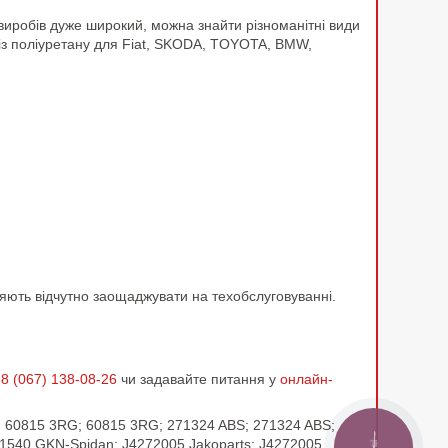
 виробів дуже широкий, можна знайти різноманітні види
із поліуретану для Fiat, SKODA, TOYOTA, BMW,
оляють відчутно заощаджувати на техобслуговуванні.
8 (067) 138-08-26
чи задавайте питання у
онлайн-
a; 60815 3RG; 60815 3RG; 271324 ABS; 271324 ABS;
411540 GKN-Spidan; J4272005 Jakoparts; J4272005
КНОПКА