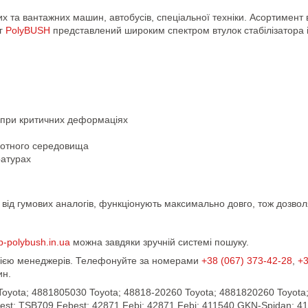
вих та вантажних машин, автобусів, спеціальної техніки. Асортимент
ог
PolyBUSH
представлений широким спектром втулок стабілізатора 
 при критичних деформаціях
ислотного середовища
ратурах
ну від гумових аналогів, функціонують максимально довго, тож дозв
p-polybush.in.ua
можна завдяки зручній системі пошуку.
ацією менеджерів. Телефонуйте за номерами
+38 (067) 373-42-28
,
+3
ин.
Toyota; 4881805030 Toyota; 48818-20260 Toyota; 4881820260 Toyot
best; TSB709 Febest; 42871 Febi; 42871 Febi; 411540 GKN-Spidan; 