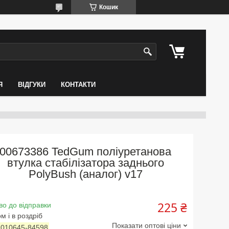
Кошик
Я
ВІДГУКИ
КОНТАКТИ
00673386 TedGum поліуретанова
втулка стабілізатора заднього
PolyBush (аналог) v17
225 ₴
во до відправки
м і в роздріб
Показати оптові ціни
:
010645-84598