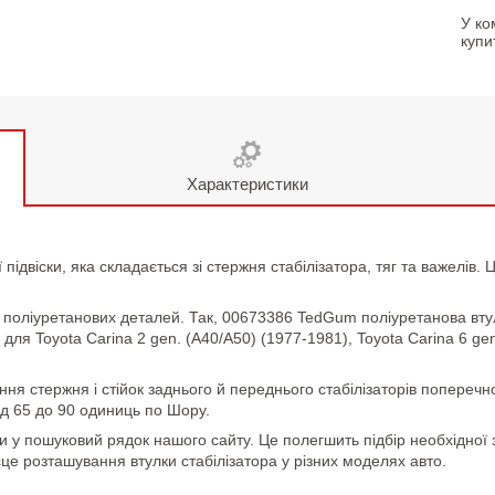
У ко
купи
Характеристики
 підвіски, яка складається зі стержня стабілізатора, тяг та важелів
поліуретанових деталей. Так, 00673386 TedGum поліуретанова втулка
ля Toyota Carina 2 gen. (A40/A50) (1977-1981), Toyota Carina 6 gen
ання стержня і стійок заднього й переднього стабілізаторів поперечно
ід 65 до 90 одиниць по Шору.
и у пошуковий рядок нашого сайту. Це полегшить підбір необхідної 
сце розташування втулки стабілізатора у різних моделях авто.