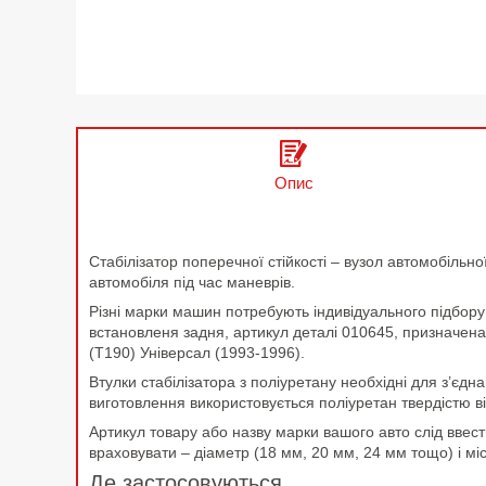
Опис
Стабілізатор поперечної стійкості – вузол автомобільної
автомобіля під час маневрів.
Різні марки машин потребують індивідуального підбору 
встановленя задня, артикул деталі 010645, призначена д
(T190) Універсал (1993-1996).
Втулки стабілізатора з поліуретану необхідні для з’єдн
виготовлення використовується поліуретан твердістю в
Артикул товару або назву марки вашого авто слід ввест
враховувати – діаметр (18 мм, 20 мм, 24 мм тощо) і мі
Де застосовуються