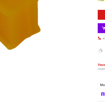
+
пове