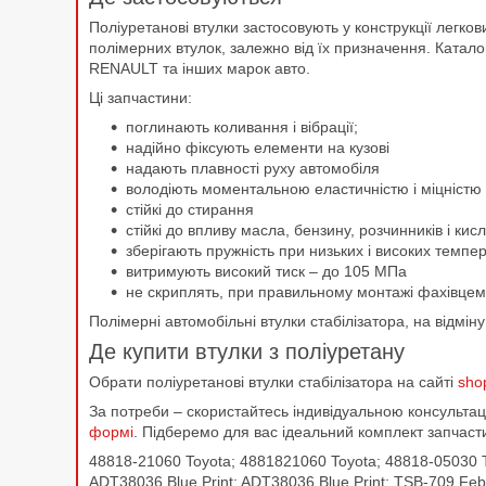
Поліуретанові втулки застосовують у конструкції легко
полімерних втулок, залежно від їх призначення. Катал
RENAULT та інших марок авто.
Ці запчастини:
поглинають коливання і вібрації;
надійно фіксують елементи на кузові
надають плавності руху автомобіля
володіють моментальною еластичністю і міцністю
стійкі до стирання
стійкі до впливу масла, бензину, розчинників і к
зберігають пружність при низьких і високих темпе
витримують високий тиск – до 105 МПа
не скриплять, при правильному монтажі фахівцем
Полімерні автомобільні втулки стабілізатора, на відмі
Де купити втулки з поліуретану
Обрати поліуретанові втулки стабілізатора на сайті
sho
За потреби – скористайтесь індивідуальною консульт
формі
. Підберемо для вас ідеальний комплект запчаст
48818-21060 Toyota; 4881821060 Toyota; 48818-05030 
ADT38036 Blue Print; ADT38036 Blue Print; TSB-709 Fe