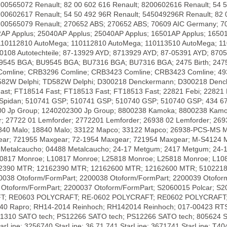
200565072 Renault; 82 00 602 616 Renault; 8200602616 Renault; 54 
200602617 Renault; 54 50 492 96R Renault; 545049296R Renault; 82 
8200565079 Renault; 270652 ABS; 270652 ABS; 70609 AIC Germany; 7
2AP Applus; 25040AP Applus; 25040AP Applus; 16501AP Applus; 1650
10112810 AutoMega; 110112810 AutoMega; 110113510 AutoMega; 1
30108 Autotechteile; 87-13929 AYD; 8713929 AYD; 87-05391 AYD; 87
BGA; BU9545 BGA; BU7316 BGA; BU7316 BGA; 2475 Birth; 2475 Birth;
Comline; CRB3296 Comline; CRB3423 Comline; CRB3423 Comline; 493
582W Delphi; TD582W Delphi; D300218 Denckermann; D300218 Denc
t; FT18514 Fast; FT18513 Fast; FT18513 Fast; 22821 Febi; 22821 Fe
Spidan; 510741 GSP; 510741 GSP; 510740 GSP; 510740 GSP; 434 671
00 Jp Group; 1240202300 Jp Group; 8800238 Kamoka; 8800238 Kamo
; 27722 01 Lemforder; 2772201 Lemforder; 26938 02 Lemforder; 269
8840 Malo; 18840 Malo; 33122 Mapco; 33122 Mapco; 26938-PCS-MS 
xgear; 721955 Maxgear; 72-1954 Maxgear; 721954 Maxgear; M-S4
 Metalcaucho; 04488 Metalcaucho; 24-17 Metgum; 2417 Metgum; 24
L10817 Monroe; L10817 Monroe; L25818 Monroe; L25818 Monroe; L1
390 MTR; 12162390 MTR; 12162600 MTR; 12162600 MTR; 5102218 
00038 Otoform/FormPart; 2200038 Otoform/FormPart; 2200039 Otofor
Otoform/FormPart; 2200037 Otoform/FormPart; S2060015 Polcar; S2
FT; RE0603 POLYCRAFT; RE-0602 POLYCRAFT; RE0602 POLYCRAFT; 1
240 Rapro; RH14-2014 Reinhoch; RH142014 Reinhoch; 017-00423 RTS
S11310 SATO tech; PS12266 SATO tech; PS12266 SATO tech; 805624
tarLine; 3256740 StarLine; 36.71.741 StarLine; 3671741 StarLine; T