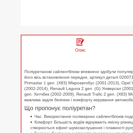
Опис
Поліуретанові сайлентблоки впевнено здобули популярні
його вісь встановлення передня, артикул деталі 020071
Primastar 1 gen. (X83) Мікроавтобус (2001-2013), Opel 
(2002-2014), Renault Laguna 2 gen. (G) Універсал (200
gen. Хетчбек (2002-2009), Renault Trafic 2 gen. (X83) М
важлива задля безпеки і комфорту керування автомобі
Що пропонує поліуретан?
Час. Використання полімерних сайлентблоків подов
Комфорт. Більшість водіїв відчувають якісну різн
створюється ефект шумозаглушення і плавності руху