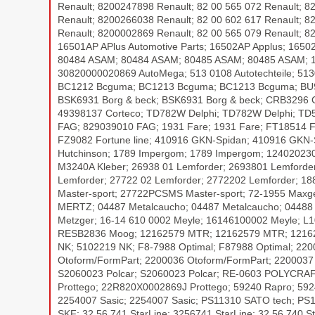
Renault; 8200247898 Renault; 82 00 565 072 Renault; 8
Renault; 8200266038 Renault; 82 00 602 617 Renault; 8
Renault; 8200002869 Renault; 82 00 565 079 Renault; 
16501AP APlus Automotive Parts; 16502AP Applus; 1650
80484 ASAM; 80484 ASAM; 80485 ASAM; 80485 ASAM; 1
30820000020869 AutoMega; 513 0108 Autotechteile; 51
BC1212 Bcguma; BC1213 Bcguma; BC1213 Bcguma; BU9545 
BSK6931 Borg & beck; BSK6931 Borg & beck; CRB3296 
49398137 Corteco; TD782W Delphi; TD782W Delphi; TD
FAG; 829039010 FAG; 1931 Fare; 1931 Fare; FT18514 Fas
FZ9082 Fortune line; 410916 GKN-Spidan; 410916 GKN-
Hutchinson; 1789 Impergom; 1789 Impergom; 12402023
M3240A Kleber; 26938 01 Lemforder; 2693801 Lemforder
Lemforder; 27722 02 Lemforder; 2772202 Lemforder; 1
Master-sport; 27722PCSMS Master-sport; 72-1955 Ma
MERTZ; 04487 Metalcaucho; 04487 Metalcaucho; 04488
Metzger; 16-14 610 0002 Meyle; 16146100002 Meyle; 
RESB2836 Moog; 12162579 MTR; 12162579 MTR; 12162
NK; 5102219 NK; F8-7988 Optimal; F87988 Optimal; 22
Otoform/FormPart; 2200036 Otoform/FormPart; 2200037 
S2060023 Polcar; S2060023 Polcar; RE-0603 POLYCRA
Prottego; 22R820X0002869J Prottego; 59240 Rapro; 59
2254007 Sasic; 2254007 Sasic; PS11310 SATO tech; P
SKF; 32.56.741 StarLine; 3256741 StarLine; 32.56.740 S