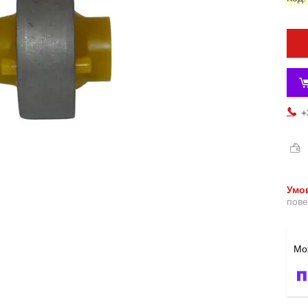
+
пове