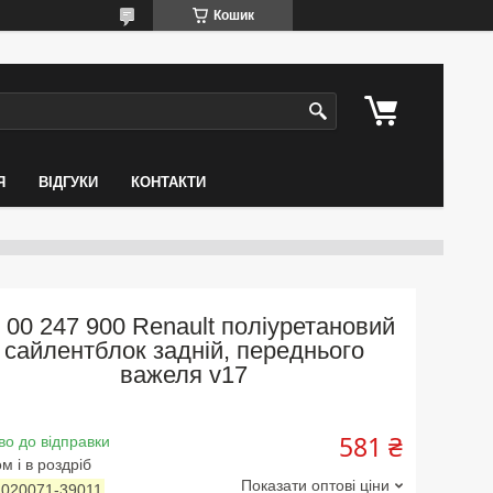
Кошик
Я
ВІДГУКИ
КОНТАКТИ
 00 247 900 Renault поліуретановий
сайлентблок задній, переднього
важеля v17
581 ₴
во до відправки
м і в роздріб
Показати оптові ціни
:
020071-39011