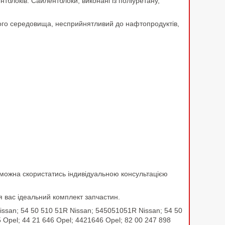
блоків. Сайлентблоки, виконані із поліуретану,
ього середовища, несприйнятливий до нафтопродуктів,
 можна скористатись індивідуальною консультацією
я вас ідеальний комплект запчастин.
ssan; 54 50 510 51R Nissan; 545051051R Nissan; 54 50
 Opel; 44 21 646 Opel; 4421646 Opel; 82 00 247 898