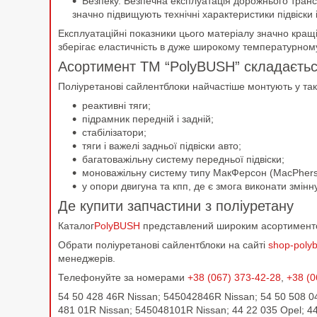
Безпеку. Безпечна експлуатація дорожнього транс
значно підвищують технічні характеристики підвіски 
Експлуатаційні показники цього матеріалу значно кращ
зберігає еластичність в дуже широкому температурному
Асортимент ТМ “PolyBUSH” складається
Поліуретанові сайлентблоки найчастіше монтують у такі
реактивні тяги;
підрамник передній і задній;
стабілізатори;
тяги і важелі задньої підвіски авто;
багатоважільну систему передньої підвіски;
моноважільну систему типу МакФерсон (MacPhers
у опори двигуна та кпп, де є змога виконати змінн
Де купити запчастини з поліуретану
Каталог
PolyBUSH
представлений широким асортиментом
Обрати поліуретанові сайлентблоки на сайті
shop-polyb
менеджерів.
Телефонуйте за номерами
+38 (067) 373-42-28
,
+38 (0
54 50 428 46R Nissan; 545042846R Nissan; 54 50 508 
481 01R Nissan; 545048101R Nissan; 44 22 035 Opel; 44