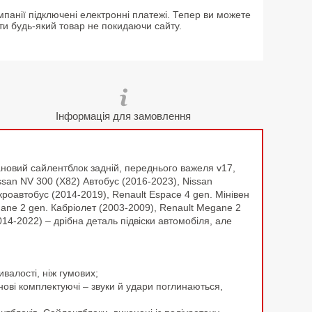
мпанії підключені електронні платежі. Тепер ви можете
ти будь-який товар не покидаючи сайту.
Інформація для замовлення
ановий сайлентблок задній, переднього важеля v17,
ssan NV 300 (X82) Автобус (2016-2023), Nissan
ікроавтобус (2014-2019), Renault Espace 4 gen. Мінівен
gane 2 gen. Кабріолет (2003-2009), Renault Megane 2
2014-2022) – дрібна деталь підвіски автомобіля, але
валості, ніж гумових;
анові комплектуючі – звуки й удари поглинаються,