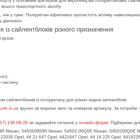
порту є основним критерієм для виробництва поліуретанових сайлент
і всього транспортного засобу.
і, ніж у гуми. Поліуретан ефективно протистоїть впливу навколишн
 діапазоні.
 із сайлентблоків різного призначення
 вузли:
on);
у частину.
 сайлентблоків із поліуретану для різних марок автомобілів.
ush.in.ua
зручно за маркою авто та номером артикулу. За потреби,
67) 138-08-26
чи задавайте питання у
онлайн-формі
. Підберемо дл
04R Nissan; 545050804R Nissan; 54502-00Q0E Nissan; 5450200Q0E Ni
22035 Opel; 44 21 647 Opel; 4421647 Opel; 44 18 225 Opel; 4418225