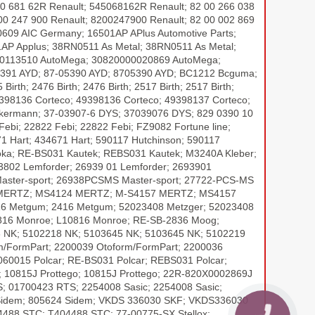
50 681 62R Renault; 545068162R Renault; 82 00 266 038
00 247 900 Renault; 8200247900 Renault; 82 00 002 869
0609 AIC Germany; 16501AP APlus Automotive Parts;
1AP Applus; 38RN0511 As Metal; 38RN0511 As Metal;
10113510 AutoMega; 30820000020869 AutoMega;
05391 AYD; 87-05390 AYD; 8705390 AYD; BC1212 Bcguma;
 2476 Birth; 2476 Birth; 2517 Birth; 2517 Birth;
98136 Corteco; 49398136 Corteco; 49398137 Corteco;
kermann; 37-03907-6 DYS; 37039076 DYS; 829 0390 10
bi; 22822 Febi; 22822 Febi; FZ9082 Fortune line;
 Hart; 434671 Hart; 590117 Hutchinson; 590117
ka; RE-BS031 Kautek; REBS031 Kautek; M3240A Kleber;
3802 Lemforder; 26939 01 Lemforder; 2693901
Master-sport; 26938PCSMS Master-sport; 27722-PCS-MS
124 MERTZ; MS4124 MERTZ; M-S4157 MERTZ; MS4157
-16 Metgum; 2416 Metgum; 52023408 Metzger; 52023408
0816 Monroe; L10816 Monroe; RE-SB-2836 Moog;
NK; 5102218 NK; 5103645 NK; 5103645 NK; 5102219
m/FormPart; 2200039 Otoform/FormPart; 2200036
060015 Polcar; RE-BS031 Polcar; REBS031 Polcar;
0815J Prottego; 10815J Prottego; 22R-820X0002869J
; 01700423 RTS; 2254008 Sasic; 2254008 Sasic;
 Sidem; 805624 Sidem; VKDS 336030 SKF; VKDS336030
404488 STC; T404488 STC; 77-00775-SX Stellox;