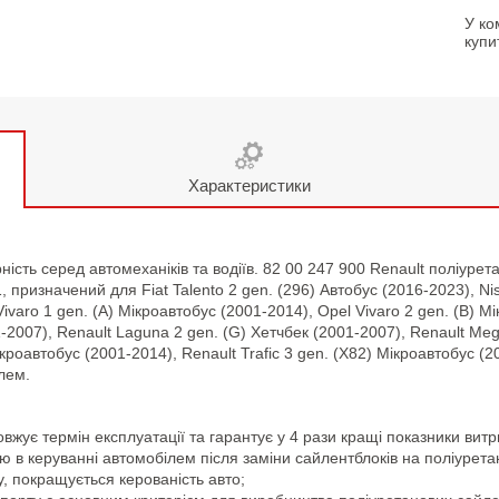
У ко
купи
Характеристики
сть серед автомеханіків та водіїв. 82 00 247 900 Renault поліурет
, призначений для Fiat Talento 2 gen. (296) Автобус (2016-2023), Ni
Vivaro 1 gen. (A) Мікроавтобус (2001-2014), Opel Vivaro 2 gen. (B) М
1-2007), Renault Laguna 2 gen. (G) Хетчбек (2001-2007), Renault Me
ікроавтобус (2001-2014), Renault Trafic 3 gen. (X82) Мікроавтобус (
лем.
жує термін експлуатації та гарантує у 4 рази кращі показники витри
ицю в керуванні автомобілем після заміни сайлентблоків на поліурет
, покращується керованість авто;