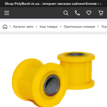
Shop-PolyBush.in.ua - інтернет магазин сайлентблоків і втул
Каталог авто
Інші товари
Оригінальні номери
Toy