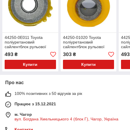
44250-0E011 Toyota
44250-01020 Toyota
4425
поліуретановий
поліуретановий
полі
сайлентблок рульової
сайлентблок рульової
сайл
рейки v17
рейки v17
рейк
493
303
493
₴
₴
Купити
Купити
Про нас
100% позитивних з 50 відгуків за рік
Працює з 15.12.2021
м. Чагор
вул. Богдана Хмельницького 4 (блок Г), Чагор, Україна
Контакти