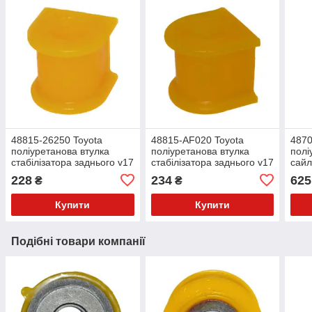
48815-26250 Toyota
48815-AF020 Toyota
4870
поліуретанова втулка
поліуретанова втулка
полі
стабілізатора заднього v17
стабілізатора заднього v17
сайл
позд
228
234
625
₴
₴
Купити
Купити
Подібні товари компанії