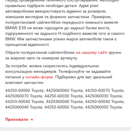
Перед проведенням технічного обслуговування, необхідно
правильно підібрати необхідні деталі. Адже різні
автовиробники використовують відмінні за розміром,
зовнішнім виглядом та формою запчастини. Приміром,
поліуретановий сайлентблок переднього нижнього важеля
BMW5 E39 не може підходити до задньої балки моста,
підпружинного чи заднього Н-подібного важелів того ж самого
BMW. Між запчастинами різних марок автомобілів також є
принципові відмінності.
Обрати поліуретанові сайлентблоки
на нашому сайті
зручно
за маркою авто та номером артикулу.
За потреби, можна скористатись індивідуальною
консультацією менеджерів. Телефонуйте чи задавайте
питання у
онлайн-формі
. Підберемо для вас ідеальний
комплект запчастин.
44250-60060 Toyota; 4425060060 Toyota; 44250-60070 Toyota;
4425060070 Toyota; 44250-60030 Toyota; 4425060030 Toyota;
44203-60040 Toyota; 4420360040 Toyota; 44250-60040 Toyota;
4425060040 Toyota; 44250-60050 Toyota; 4425060050 Toyota.
Приховати