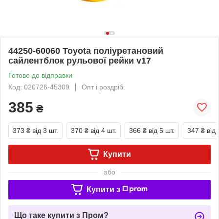
44250-60060 Toyota поліуретановий
сайлентблок рульової рейки v17
Готово до відправки
Код: 020726-45309
Опт і роздріб
385
₴
373 ₴
від 3 шт.
370 ₴
від 4 шт.
366 ₴
від 5 шт.
347 ₴
від 
Купити
або
Купити з
Що таке купити з Пром?