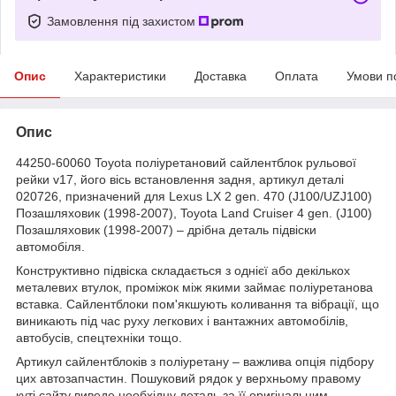
Замовлення під захистом
Опис
Характеристики
Доставка
Оплата
Умови п
Опис
44250-60060 Toyota поліуретановий сайлентблок рульової
рейки v17, його вісь встановлення задня, артикул деталі
020726, призначений для Lexus LX 2 gen. 470 (J100/UZJ100)
Позашляховик (1998-2007), Toyota Land Cruiser 4 gen. (J100)
Позашляховик (1998-2007) – дрібна деталь підвіски
автомобіля.
Конструктивно підвіска складається з однієї або декількох
металевих втулок, проміжок між якими займає поліуретанова
вставка. Сайлентблоки пом'якшують коливання та вібрації, що
виникають під час руху легкових і вантажних автомобілів,
автобусів, спецтехніки тощо.
Артикул сайлентблоків з поліуретану – важлива опція підбору
цих автозапчастин. Пошуковий рядок у верхньому правому
куті сайту виведе необхідну деталь за її оригінальним