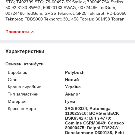
STC; T402799 STC; 79-00497-SX Stellox; 7900497SX Stellox;
50 92 3133 SWAG; 50923133 SWAG; 00724486 TedGum;
00724486 TedGum; SF 25 Teknorot; SF25 Teknorot; FD-BS060
Teknorot; FDBS060 Teknorot; 301 458 Topran; 301458 Topran.
Приховати
Характеристики
Основні атрибути
Виробник
Polybush
Стан
Новий
Країна виробник
Україна
Тип запчастини
Аналог
Матеріал
Гума
Кросс-номери
3RG 60324; Automega
110025910; BORG & BECK
BSK6342K; Birth 4770;
Comline CSRM3049; Corteco
80000475; Delphi TD524W;
Denckermann D300188; Febi