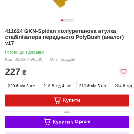
411624 GKN-Spidan поліуретанова втулка
стабілізатора переднього PolyBush (аналог)
v17
Готово до відправки
Код: 010004-96330
Опт і роздріб
227
₴
220 ₴
від 3 шт.
218 ₴
від 4 шт.
216 ₴
від 5 шт.
204 ₴
від 
Купити
або
Купити з