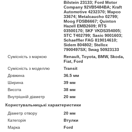
Bilstein 23133; Ford Motor
Company 92VB5484BA; Kraft
Automotive 4232370; Mapco
33674; Metalcaucho 02799;
Moog FDSB6667; Quinton
Hazell EMB2609; RTS
03500170; SKF VKDS354005;
STC T402799; Sasic 9001603;
Schaeffler FAG 819014610;
Sidem 804802; Stellox
7900497SX; Swag 50923133
Сумісність з маркою
Renault, Toyota, BMW, Skoda,
Fiat, Ford
Сумісність з моделлю
Transit
Довжина
36.5 мм
Ширина
39 мм
Висота
38 мм
Внутрішній діаметр
20 мм
Користувальницькі характеристики
Діаметр отвору
20 мм
Категорія
Втулки
Марка
Ford