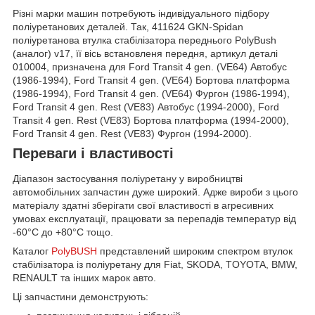
Різні марки машин потребують індивідуального підбору
поліуретанових деталей. Так, 411624 GKN-Spidan
поліуретанова втулка стабілізатора переднього PolyBush
(аналог) v17, її вісь встановленя передня, артикул деталі
010004, призначена для Ford Transit 4 gen. (VE64) Автобус
(1986-1994), Ford Transit 4 gen. (VE64) Бортова платформа
(1986-1994), Ford Transit 4 gen. (VE64) Фургон (1986-1994),
Ford Transit 4 gen. Rest (VE83) Автобус (1994-2000), Ford
Transit 4 gen. Rest (VE83) Бортова платформа (1994-2000),
Ford Transit 4 gen. Rest (VE83) Фургон (1994-2000).
Переваги і властивості
Діапазон застосування поліуретану у виробництві
автомобільних запчастин дуже широкий. Адже вироби з цього
матеріалу здатні зберігати свої властивості в агресивних
умовах експлуатації, працювати за перепадів температур від
-60°С до +80°С тощо.
Каталог
PolyBUSH
представлений широким спектром втулок
стабілізатора із поліуретану для Fiat, SKODA, TOYOTA, BMW,
RENAULT та інших марок авто.
Ці запчастини демонструють: