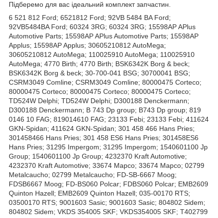
Підберемо для вас ідеальний комплект запчастин.
6 521 812 Ford; 6521812 Ford; 92VB 5484 BA Ford;
92VB5484BA Ford; 60324 3RG; 60324 3RG; 15598AP APlus
Automotive Parts; 15598AP APlus Automotive Parts; 15598AP
Applus; 15598AP Applus; 30605210812 AutoMega;
30605210812 AutoMega; 110025910 AutoMega; 110025910
AutoMega; 4770 Birth; 4770 Birth; BSK6342K Borg & beck;
BSK6342K Borg & beck; 30-700-041 BSG; 30700041 BSG;
CSRM3049 Comline; CSRM3049 Comline; 80000475 Corteco;
80000475 Corteco; 80000475 Corteco; 80000475 Corteco;
TD524W Delphi; TD524W Delphi; D300188 Denckermann;
D300188 Denckermann; B 743 Dp group; B743 Dp group; 819
0146 10 FAG; 819014610 FAG; 23133 Febi; 23133 Febi; 411624
GKN-Spidan; 411624 GKN-Spidan; 301 458 466 Hans Pries;
301458466 Hans Pries; 301 458 ES6 Hans Pries; 301458ES6
Hans Pries; 31295 Impergom; 31295 Impergom; 1540601100 Jp
Group; 1540601100 Jp Group; 4232370 Kraft Automotive;
4232370 Kraft Automotive; 33674 Mapco; 33674 Mapco; 02799
Metalcaucho; 02799 Metalcaucho; FD-SB-6667 Moog;
FDSB6667 Moog; FD-BS060 Polcar; FDBS060 Polcar; EMB2609
Quinton Hazell; EMB2609 Quinton Hazell; 035-00170 RTS;
03500170 RTS; 9001603 Sasic; 9001603 Sasic; 804802 Sidem;
804802 Sidem; VKDS 354005 SKF; VKDS354005 SKF; T402799