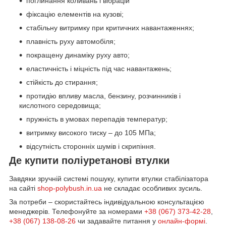
поглинання коливань і вібрацій
фіксацію елементів на кузові;
стабільну витримку при критичних навантаженнях;
плавність руху автомобіля;
покращену динаміку руху авто;
еластичність і міцність під час навантажень;
стійкість до стирання;
протидію впливу масла, бензину, розчинників і
кислотного середовища;
пружність в умовах перепадів температур;
витримку високого тиску – до 105 МПа;
відсутність сторонніх шумів і скрипіння.
Де купити поліуретанові втулки
Завдяки зручній системі пошуку, купити втулки стабілізатора
на сайті
shop-polybush.in.ua
не складає особливих зусиль.
За потреби – скористайтесь індивідуальною консультацією
менеджерів. Телефонуйте за номерами
+38 (067) 373-42-28
,
+38 (067) 138-08-26
чи задавайте питання у
онлайн-формі
.