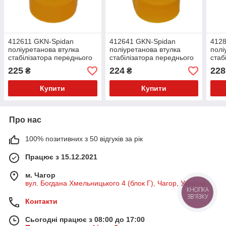
412611 GKN-Spidan
412641 GKN-Spidan
412
поліуретанова втулка
поліуретанова втулка
полі
стабілізатора переднього
стабілізатора переднього
стаб
PolyBush (аналог) v17
PolyBush (аналог) v17
Poly
225
224
228
₴
₴
Купити
Купити
Про нас
100% позитивних з 50 відгуків за рік
Працює з 15.12.2021
м. Чагор
вул. Богдана Хмельницького 4 (блок Г), Чагор, Україна
КНОПКА
ЗВ'ЯЗКУ
Контакти
Сьогодні працює з 08:00 до 17:00