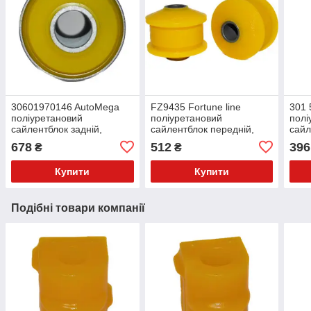
30601970146 AutoMega
FZ9435 Fortune line
301 
поліуретановий
поліуретановий
полі
сайлентблок задній,
сайлентблок передній,
сайл
задньої ресори PolyBush
переднього важеля
важе
678
512
396
₴
₴
(аналог) v17
PolyBush (аналог) v17
v17
Купити
Купити
Подібні товари компанії