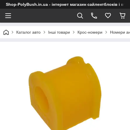
Shop-PolyBush.in.ua - інтернет магазин сайлентблоків і втул
Каталог авто
Інші товари
Крос-номери
Номери ан