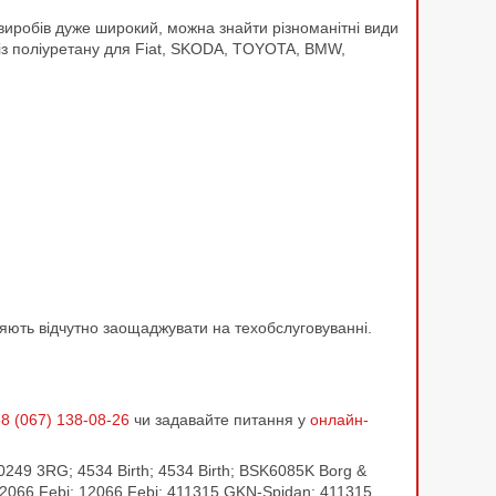
 виробів дуже широкий, можна знайти різноманітні види
із поліуретану для Fiat, SKODA, TOYOTA, BMW,
оляють відчутно заощаджувати на техобслуговуванні.
8 (067) 138-08-26
чи задавайте питання у
онлайн-
60249 3RG; 4534 Birth; 4534 Birth; BSK6085K Borg &
2066 Febi; 12066 Febi; 411315 GKN-Spidan; 411315