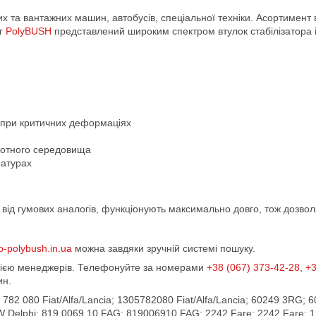
вих та вантажних машин, автобусів, спеціальної техніки. Асортимент
ог
PolyBUSH
представлений широким спектром втулок стабілізатора 
 при критичних деформаціях
ислотного середовища
ратурах
ну від гумових аналогів, функціонують максимально довго, тож дозв
p-polybush.in.ua
можна завдяки зручній системі пошуку.
ацією менеджерів. Телефонуйте за номерами
+38 (067) 373-42-28
,
+3
ин.
 782 080 Fiat/Alfa/Lancia; 1305782080 Fiat/Alfa/Lancia; 60249 3RG; 
 Delphi; 819 0069 10 FAG; 819006910 FAG; 2242 Fare; 2242 Fare; 1