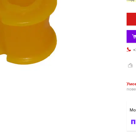
+
пове