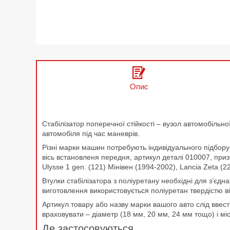
Опис
Стабілізатор поперечної стійкості – вузол автомобільної
автомобіля під час маневрів.
Різні марки машин потребують індивідуального підбору 
вісь встановленя передня, артикул деталі 010007, призн
Ulysse 1 gen. (121) Мінівен (1994-2002), Lancia Zeta (
Втулки стабілізатора з поліуретану необхідні для з’єдн
виготовлення використовується поліуретан твердістю в
Артикул товару або назву марки вашого авто слід ввест
враховувати – діаметр (18 мм, 20 мм, 24 мм тощо) і мі
Де застосовуються