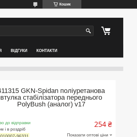
Кошик
Я
ВІДГУКИ
КОНТАКТИ
411315 GKN-Spidan поліуретанова
втулка стабілізатора переднього
PolyBush (аналог) v17
254 ₴
во до відправки
м і в роздріб
Показати оптові ціни
:
010007-96331