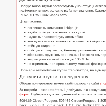
Поліуретанові втулки застосовують у конструкції легко
полімерних втулок, залежно від їх призначення. Катал
RENAULT та інших марок авто.
Ці запчастини:
поглинають коливання і вібрації;
надійно фіксують елементи на кузові
надають плавності руху автомобіля
володіють моментальною еластичністю і міцністю
стійкі до стирання
стійкі до впливу масла, бензину, розчинників і к
зберігають пружність при низьких і високих темпе
витримують високий тиск – до 105 МПа
не скриплять, при правильному монтажі фахівцем
Полімерні автомобільні втулки стабілізатора, на відмі
Де купити втулки з поліуретану
Обрати поліуретанові втулки стабілізатора на сайті
sho
За потреби – скористайтесь індивідуальною консульт
формі
. Підберемо для вас ідеальний комплект запчаст
5094.69 Citroen/Peugeot; 509469 Citroen/Peugeot; 1 305
beck; BSK6085K Borg & beck; TD1197W Delphi; TD1197W