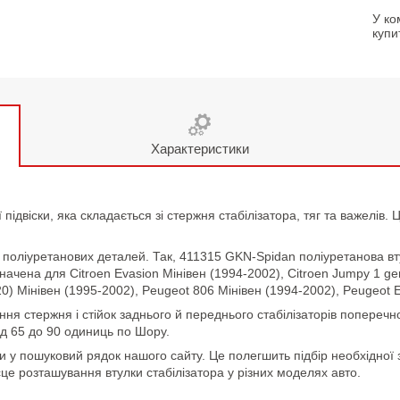
У ко
купи
Характеристики
 підвіски, яка складається зі стержня стабілізатора, тяг та важелів
поліуретанових деталей. Так, 411315 GKN-Spidan поліуретанова втул
ачена для Citroen Evasion Мінівен (1994-2002), Citroen Jumpy 1 gen.
220) Мінівен (1995-2002), Peugeot 806 Мінівен (1994-2002), Peugeot 
ання стержня і стійок заднього й переднього стабілізаторів поперечно
ід 65 до 90 одиниць по Шору.
и у пошуковий рядок нашого сайту. Це полегшить підбір необхідної 
сце розташування втулки стабілізатора у різних моделях авто.