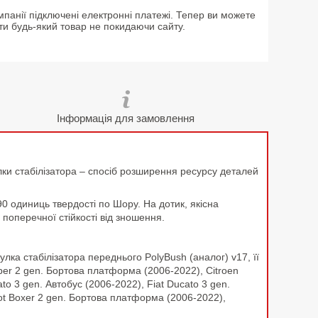
мпанії підключені електронні платежі. Тепер ви можете
ти будь-який товар не покидаючи сайту.
Інформація для замовлення
лки стабілізатора – спосіб розширення ресурсу деталей
90 одиниць твердості по Шору. На дотик, якісна
поперечної стійкості від зношення.
ка стабілізатора переднього PolyBush (аналог) v17, її
per 2 gen. Бортова платформа (2006-2022), Citroen
to 3 gen. Автобус (2006-2022), Fiat Ducato 3 gen.
ot Boxer 2 gen. Бортова платформа (2006-2022),