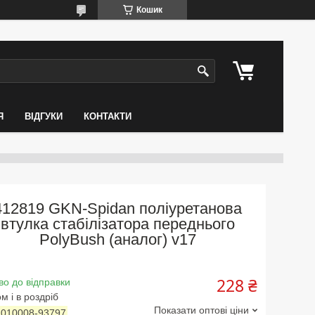
Кошик
Я
ВІДГУКИ
КОНТАКТИ
412819 GKN-Spidan поліуретанова
втулка стабілізатора переднього
PolyBush (аналог) v17
228 ₴
во до відправки
м і в роздріб
Показати оптові ціни
:
010008-93797