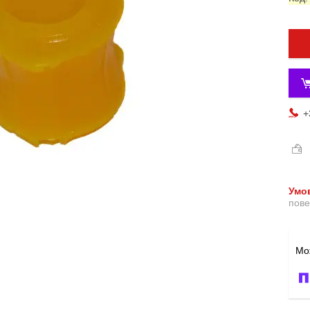
+
пове