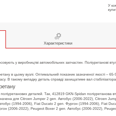
У ко
купи
Характеристики
осовують у виробництві автомобільних запчастин. Поліуретанові вту
етану в цьому вузлі. Оптимальний показник зазначеної якості – 65-
асу. В такому випадку деталь справді захищатиме вал стабілізатора 
уретану
поліуретанових деталей. Так, 412819 GKN-Spidan поліуретанова втул
начена для Citroen Jumper 2 gen. Автобус (2006-2022), Citroen Jum
втобус (1994-2006), Fiat Ducato 2 gen. Фургон (1994-2006), Fiat Duca
ргон (2006-2022), Peugeot Boxer 2 gen. Автобус (2006-2022), Peuge