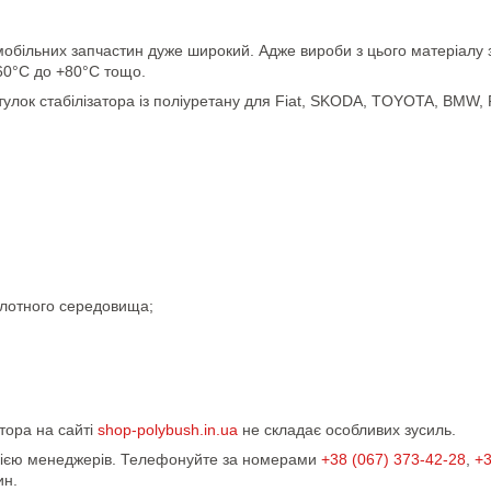
обільних запчастин дуже широкий. Адже вироби з цього матеріалу зд
-60°С до +80°С тощо.
лок стабілізатора із поліуретану для Fiat, SKODA, TOYOTA, BMW,
;
ислотного середовища;
атора на сайті
shop-polybush.in.ua
не складає особливих зусиль.
ацією менеджерів. Телефонуйте за номерами
+38 (067) 373-42-28
,
+3
ин.