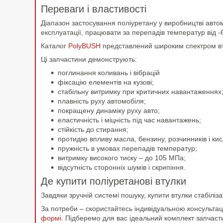
Переваги і властивості
Діапазон застосування поліуретану у виробництві автом
експлуатації, працювати за перепадів температур від 
Каталог
PolyBUSH
представлений широким спектром вту
Ці запчастини демонструють:
поглинання коливань і вібрацій
фіксацію елементів на кузові;
стабільну витримку при критичних навантаженнях
плавність руху автомобіля;
покращену динаміку руху авто;
еластичність і міцність під час навантажень;
стійкість до стирання;
протидію впливу масла, бензину, розчинників і к
пружність в умовах перепадів температур;
витримку високого тиску – до 105 МПа;
відсутність сторонніх шумів і скрипіння.
Де купити поліуретанові втулки
Завдяки зручній системі пошуку, купити втулки стабіліз
За потреби – скористайтесь індивідуальною консульт
формі
. Підберемо для вас ідеальний комплект запчаст