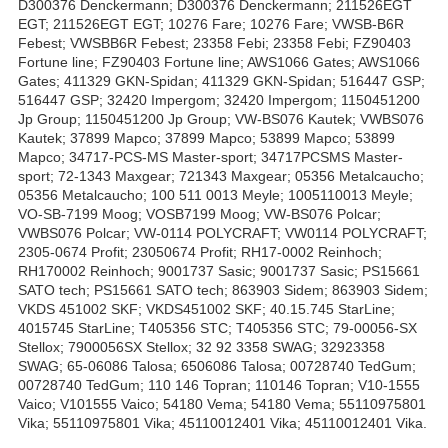
D300376 Denckermann; D300376 Denckermann; 211526EGT
EGT; 211526EGT EGT; 10276 Fare; 10276 Fare; VWSB-B6R
Febest; VWSBB6R Febest; 23358 Febi; 23358 Febi; FZ90403
Fortune line; FZ90403 Fortune line; AWS1066 Gates; AWS1066
Gates; 411329 GKN-Spidan; 411329 GKN-Spidan; 516447 GSP;
516447 GSP; 32420 Impergom; 32420 Impergom; 1150451200
Jp Group; 1150451200 Jp Group; VW-BS076 Kautek; VWBS076
Kautek; 37899 Mapco; 37899 Mapco; 53899 Mapco; 53899
Mapco; 34717-PCS-MS Master-sport; 34717PCSMS Master-
sport; 72-1343 Maxgear; 721343 Maxgear; 05356 Metalcaucho;
05356 Metalcaucho; 100 511 0013 Meyle; 1005110013 Meyle;
VO-SB-7199 Moog; VOSB7199 Moog; VW-BS076 Polcar;
VWBS076 Polcar; VW-0114 POLYCRAFT; VW0114 POLYCRAFT;
2305-0674 Profit; 23050674 Profit; RH17-0002 Reinhoch;
RH170002 Reinhoch; 9001737 Sasic; 9001737 Sasic; PS15661
SATO tech; PS15661 SATO tech; 863903 Sidem; 863903 Sidem;
VKDS 451002 SKF; VKDS451002 SKF; 40.15.745 StarLine;
4015745 StarLine; T405356 STC; T405356 STC; 79-00056-SX
Stellox; 7900056SX Stellox; 32 92 3358 SWAG; 32923358
SWAG; 65-06086 Talosa; 6506086 Talosa; 00728740 TedGum;
00728740 TedGum; 110 146 Topran; 110146 Topran; V10-1555
Vaico; V101555 Vaico; 54180 Vema; 54180 Vema; 55110975801
Vika; 55110975801 Vika; 45110012401 Vika; 45110012401 Vika.