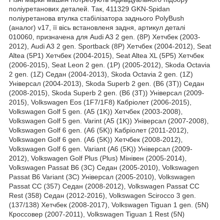
поліуретанових деталей. Так, 411329 GKN-Spidan
поліуретанова втулка стабілізатора заднього PolyBush
(аналог) v17, її вісь встановленя задня, артикул деталі
010060, призначена для Audi A3 2 gen. (8P) Хетчбек (2003-
2012), Audi A3 2 gen. Sportback (8P) Хетчбек (2004-2012), Seat
Altea (5P1) Хетчбек (2004-2015), Seat Altea XL (5P5) Хетчбек
(2006-2015), Seat Leon 2 gen. (1P) (2005-2012), Skoda Octavia
2 gen. (1Z) Седан (2004-2013), Skoda Octavia 2 gen. (1Z)
Універсал (2004-2013), Skoda Superb 2 gen. (B6 (3T)) Седан
(2008-2015), Skoda Superb 2 gen. (B6 (3T)) Універсал (2009-
2015), Volkswagen Eos (1F7/1F8) Кабріолет (2006-2015),
Volkswagen Golf 5 gen. (A5 (1K)) Хетчбек (2003-2008),
Volkswagen Golf 5 gen. Varint (A5 (1K)) Універсал (2007-2008),
Volkswagen Golf 6 gen. (A6 (5K)) Кабріолет (2011-2012),
Volkswagen Golf 6 gen. (A6 (5K)) Хетчбек (2008-2012),
Volkswagen Golf 6 gen. Variant (A6 (5K)) Універсал (2009-
2012), Volkswagen Golf Plus (Plus) Мінівен (2005-2014),
Volkswagen Passat B6 (3C) Седан (2005-2010), Volkswagen
Passat B6 Variant (3C) Універсал (2005-2010), Volkswagen
Passat CC (357) Седан (2008-2012), Volkswagen Passat CC
Rest (358) Седан (2012-2016), Volkswagen Scirocco 3 gen.
(137/138) Хетчбек (2008-2017), Volkswagen Tiguan 1 gen. (5N)
Кроссовер (2007-2011), Volkswagen Tiguan 1 Rest (5N)