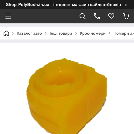
Shop-PolyBush.in.ua - інтернет магазин сайлентблоків і втул
Каталог авто
Інші товари
Крос-номери
Номери ан