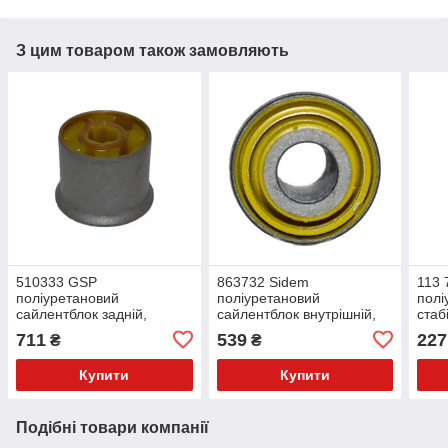
З цим товаром також замовляють
510333 GSP
863732 Sidem
113 
поліуретановий
поліуретановий
полі
сайлентблок задній,
сайлентблок внутрішній,
стаб
нижнього важеля PolyBush
верхнього поперечного
Poly
711
539
227
₴
₴
(аналог) v17
важеля PolyBush (аналог)
v17
Купити
Купити
Подібні товари компанії