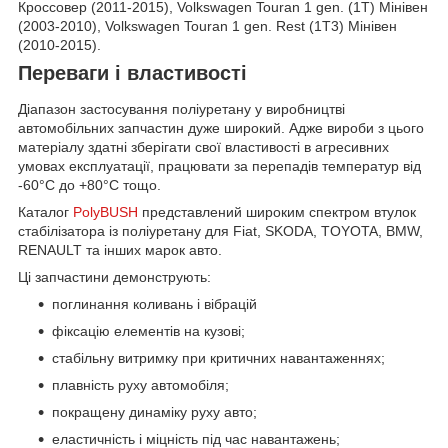
Кроссовер (2011-2015), Volkswagen Touran 1 gen. (1T) Мінівен
(2003-2010), Volkswagen Touran 1 gen. Rest (1T3) Мінівен
(2010-2015).
Переваги і властивості
Діапазон застосування поліуретану у виробництві
автомобільних запчастин дуже широкий. Адже вироби з цього
матеріалу здатні зберігати свої властивості в агресивних
умовах експлуатації, працювати за перепадів температур від
-60°С до +80°С тощо.
Каталог
PolyBUSH
представлений широким спектром втулок
стабілізатора із поліуретану для Fiat, SKODA, TOYOTA, BMW,
RENAULT та інших марок авто.
Ці запчастини демонструють:
поглинання коливань і вібрацій
фіксацію елементів на кузові;
стабільну витримку при критичних навантаженнях;
плавність руху автомобіля;
покращену динаміку руху авто;
еластичність і міцність під час навантажень;