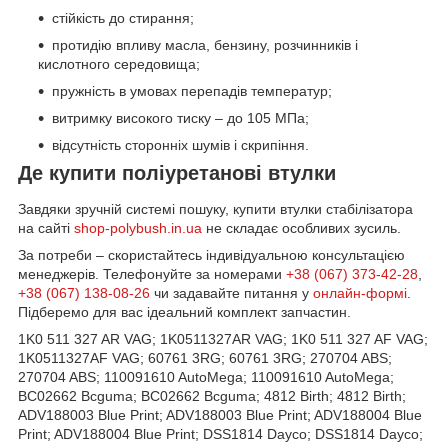
стійкість до стирання;
протидію впливу масла, бензину, розчинників і
кислотного середовища;
пружність в умовах перепадів температур;
витримку високого тиску – до 105 МПа;
відсутність сторонніх шумів і скрипіння.
Де купити поліуретанові втулки
Завдяки зручній системі пошуку, купити втулки стабілізатора
на сайті
shop-polybush.in.ua
не складає особливих зусиль.
За потреби – скористайтесь індивідуальною консультацією
менеджерів. Телефонуйте за номерами
+38 (067) 373-42-28
,
+38 (067) 138-08-26
чи задавайте питання у
онлайн-формі
.
Підберемо для вас ідеальний комплект запчастин.
1K0 511 327 AR VAG; 1K0511327AR VAG; 1K0 511 327 AF VAG;
1K0511327AF VAG; 60761 3RG; 60761 3RG; 270704 ABS;
270704 ABS; 110091610 AutoMega; 110091610 AutoMega;
BC02662 Bcguma; BC02662 Bcguma; 4812 Birth; 4812 Birth;
ADV188003 Blue Print; ADV188003 Blue Print; ADV188004 Blue
Print; ADV188004 Blue Print; DSS1814 Dayco; DSS1814 Dayco;