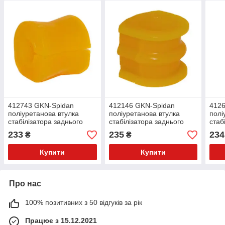
412743 GKN-Spidan
412146 GKN-Spidan
412
поліуретанова втулка
поліуретанова втулка
полі
стабілізатора заднього
стабілізатора заднього
стаб
PolyBush (аналог) v17
PolyBush (аналог) v17
Poly
233
235
234
₴
₴
Купити
Купити
Про нас
100% позитивних з 50 відгуків за рік
Працює з 15.12.2021