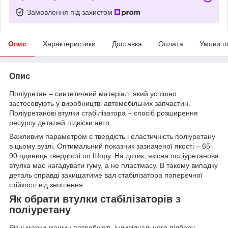
Замовлення під захистом
Опис
Характеристики
Доставка
Оплата
Умови п
Опис
Поліуретан – синтетичний матеріал, який успішно
застосовують у виробництві автомобільних запчастин.
Поліуретанові втулки стабілізатора – спосіб розширення
ресурсу деталей підвіски авто..
Важливим параметром є твердість і еластичність поліуретану
в цьому вузлі. Оптимальний показник зазначеної якості – 65-
90 одиниць твердості по Шору. На дотик, якісна поліуретанова
втулка має нагадувати гуму, а не пластмасу. В такому випадку
деталь справді захищатиме вал стабілізатора поперечної
стійкості від зношення.
Як обрати втулки стабілізаторів з
поліуретану
Різні марки машин потребують індивідуального підбору