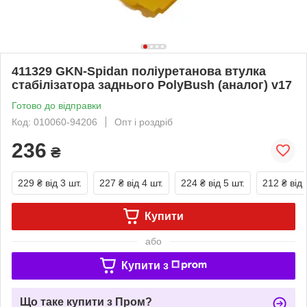
411329 GKN-Spidan поліуретанова втулка
стабілізатора заднього PolyBush (аналог) v17
Готово до відправки
Код: 010060-94206
Опт і роздріб
236
₴
229 ₴
від 3 шт.
227 ₴
від 4 шт.
224 ₴
від 5 шт.
212 ₴
від 
Купити
або
Купити з
Що таке купити з Пром?