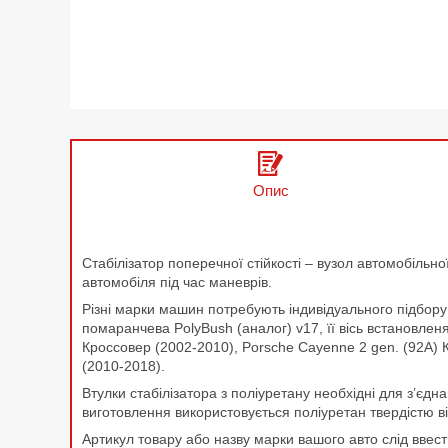
Опис
Стабілізатор поперечної стійкості – вузол автомобільної
автомобіля під час маневрів.
Різні марки машин потребують індивідуального підбору
помаранчева PolyBush (аналог) v17, її вісь встановлен
Кроссовер (2002-2010), Porsche Cayenne 2 gen. (92A) 
(2010-2018).
Втулки стабілізатора з поліуретану необхідні для з’єдн
виготовлення використовується поліуретан твердістю в
Артикул товару або назву марки вашого авто слід ввест