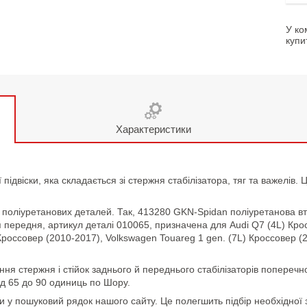
У ко
купи
Характеристики
 підвіски, яка складається зі стержня стабілізатора, тяг та важелів
 поліуретанових деталей. Так, 413280 GKN-Spidan поліуретанова вту
я передня, артикул деталі 010065, призначена для Audi Q7 (4L) Кро
Кроссовер (2010-2017), Volkswagen Touareg 1 gen. (7L) Кроссовер (
ання стержня і стійок заднього й переднього стабілізаторів поперечно
ід 65 до 90 одиниць по Шору.
и у пошуковий рядок нашого сайту. Це полегшить підбір необхідної 