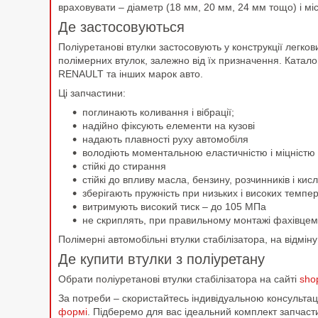
враховувати – діаметр (18 мм, 20 мм, 24 мм тощо) і мі
Де застосовуються
Поліуретанові втулки застосовують у конструкції легко
полімерних втулок, залежно від їх призначення. Катал
RENAULT та інших марок авто.
Ці запчастини:
поглинають коливання і вібрації;
надійно фіксують елементи на кузові
надають плавності руху автомобіля
володіють моментальною еластичністю і міцністю
стійкі до стирання
стійкі до впливу масла, бензину, розчинників і к
зберігають пружність при низьких і високих темпе
витримують високий тиск – до 105 МПа
не скриплять, при правильному монтажі фахівцем
Полімерні автомобільні втулки стабілізатора, на відмі
Де купити втулки з поліуретану
Обрати поліуретанові втулки стабілізатора на сайті
sho
За потреби – скористайтесь індивідуальною консульт
формі
. Підберемо для вас ідеальний комплект запчаст