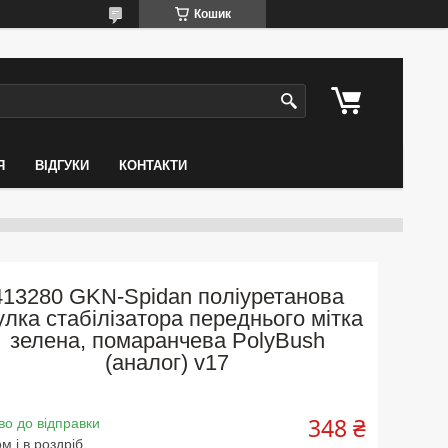
Кошик
Я
ВІДГУКИ
КОНТАКТИ
413280 GKN-Spidan поліуретанова
улка стабілізатора переднього мітка
зелена, помаранчева PolyBush
(аналог) v17
348 ₴
во до відправки
м і в роздріб