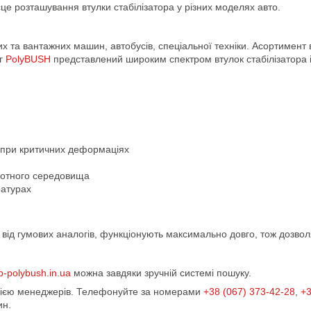
сце розташування втулки стабілізатора у різних моделях авто.
вих та вантажних машин, автобусів, спеціальної техніки. Асортимент
ог
PolyBUSH
представлений широким спектром втулок стабілізатора 
 при критичних деформаціях
ислотного середовища
ратурах
ну від гумових аналогів, функціонують максимально довго, тож дозв
p-polybush.in.ua
можна завдяки зручній системі пошуку.
ацією менеджерів. Телефонуйте за номерами
+38 (067) 373-42-28
,
+3
ин.