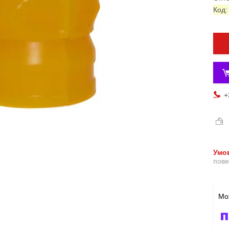
Код
+
пове