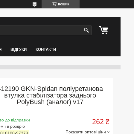
Кошик
Я
ВІДГУКИ
КОНТАКТИ
412190 GKN-Spidan поліуретанова
втулка стабілізатора заднього
PolyBush (аналог) v17
262 ₴
во до відправки
м і в роздріб
Показати оптові ціни
:
010100-97379