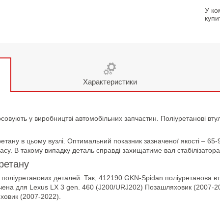
У ко
купи
Характеристики
осовують у виробництві автомобільних запчастин. Поліуретанові вту
етану в цьому вузлі. Оптимальний показник зазначеної якості – 65-
асу. В такому випадку деталь справді захищатиме вал стабілізатора 
уретану
поліуретанових деталей. Так, 412190 GKN-Spidan поліуретанова втул
ачена для Lexus LX 3 gen. 460 (J200/URJ202) Позашляховик (2007-2
яховик (2007-2022).