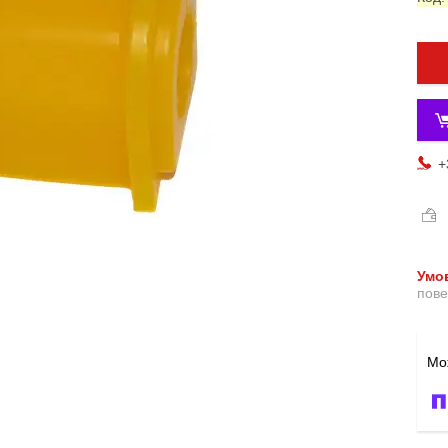
+
пове