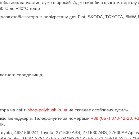
обільних запчастин дуже широкий. Адже вироби з цього матеріалу зд
-60°С до +80°С тощо.
лок стабілізатора із поліуретану для Fiat, SKODA, TOYOTA, BMW,
;
ислотного середовища;
атора на сайті
shop-polybush.in.ua
не складає особливих зусиль.
ацією менеджерів. Телефонуйте за номерами
+38 (067) 373-42-28
,
+3
ин.
oyota; 4881560241 Toyota; 271530 ABS; 271530 ABS; 27630AP Aplus;
630AP Applus; GOM-2794 Ashika; GOM2794 Ashika; 72-16519 AYD; 7