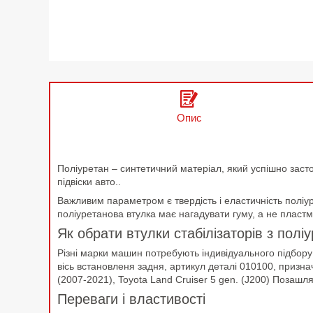
Опис
Поліуретан – синтетичний матеріал, який успішно заст
підвіски авто..
Важливим параметром є твердість і еластичність поліур
поліуретанова втулка має нагадувати гуму, а не пластм
Як обрати втулки стабілізаторів з полі
Різні марки машин потребують індивідуального підбору 
вісь встановленя задня, артикул деталі 010100, призн
(2007-2021), Toyota Land Cruiser 5 gen. (J200) Позашл
Переваги і властивості