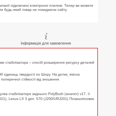
мпанії підключені електронні платежі. Тепер ви можете
ти будь-який товар не покидаючи сайту.
Інформація для замовлення
лки стабілізатора – спосіб розширення ресурсу деталей
90 одиниць твердості по Шору. На дотик, якісна
поперечної стійкості від зношення.
ка стабілізатора заднього PolyBush (аналог) v17, її
021), Lexus LX 3 gen. 570 (J200/URJ201) Позашляховик