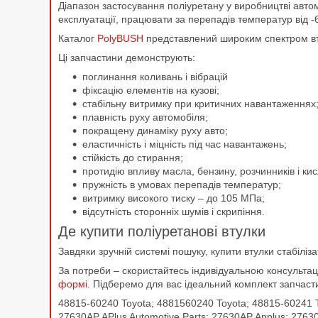
Діапазон застосування поліуретану у виробництві автом
експлуатації, працювати за перепадів температур від 
Каталог
PolyBUSH
представлений широким спектром вту
Ці запчастини демонструють:
поглинання коливань і вібрацій
фіксацію елементів на кузові;
стабільну витримку при критичних навантаженнях
плавність руху автомобіля;
покращену динаміку руху авто;
еластичність і міцність під час навантажень;
стійкість до стирання;
протидію впливу масла, бензину, розчинників і к
пружність в умовах перепадів температур;
витримку високого тиску – до 105 МПа;
відсутність сторонніх шумів і скрипіння.
Де купити поліуретанові втулки
Завдяки зручній системі пошуку, купити втулки стабіліз
За потреби – скористайтесь індивідуальною консульт
формі
. Підберемо для вас ідеальний комплект запчаст
48815-60240 Toyota; 4881560240 Toyota; 48815-60241 T
27630AP APlus Automotive Parts; 27630AP Applus; 27