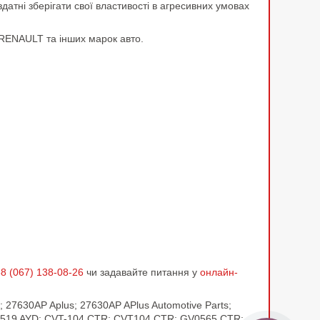
атні зберігати свої властивості в агресивних умовах
 RENAULT та інших марок авто.
8 (067) 138-08-26
чи задавайте питання у
онлайн-
 27630AP Aplus; 27630AP APlus Automotive Parts;
216519 AYD; CVT-104 CTR; CVT104 CTR; GV0565 CTR;