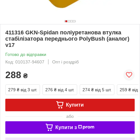
411316 GKN-Spidan поліуретанова втулка
стабілізатора переднього PolyBush (аналог)
v17
Готово до відправки
Код: 010137-94607
Опт і роздріб
288
₴
279 ₴
від 3 шт.
276 ₴
від 4 шт.
274 ₴
від 5 шт.
259 ₴
від 
Купити
або
Купити з