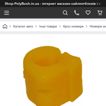
Shop-PolyBush.in.ua - інтернет магазин сайлентблоків і втул
Каталог авто
Інші товари
Крос-номери
Номери ан