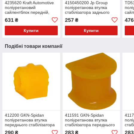
4235620 Kraft Automotive
4150450200 Jp Group
TD5
поліуретановий
поліуретанова втулка
полі
сайлентблок передній,
стабілізатора заднього
сайл
переднього важеля
PolyBush (аналог) v17
задн
631
257
476
₴
₴
PolyBush (аналог) v17
важе
v17
Купити
Купити
Подібні товари компанії
412200 GKN-Spidan
411591 GKN-Spidan
4117
поліуретанова втулка
поліуретанова втулка
полі
переднього стабілізатора
стабілізатора переднього
стаб
PolyBush (аналог) v17
PolyBush (аналог) v17
Poly
290
283
283
₴
₴