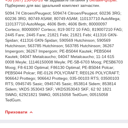
+38 (067) 138-08-26
чи задавайте питання у
онлайн-формі
.
Підберемо для вас ідеальний комплект запчастин.
5094.74 Citroen/Peugeot; 509474 Citroen/Peugeot; 60236 3RG;
60236 3RG; 80749 ASAM; 80749 ASAM; 110137710 AutoMega;
110137710 AutoMega; 4606 Birth; 4606 Birth; 80000097
Corteco; 80000097 Corteco; 819 0072 10 FAG; 819007210 FAG;
2445 Fare; 2445 Fare; 21821 Febi; 21821 Febi; 411316 GKN-
Spidan; 411316 GKN-Spidan; 590569 Hutchinson; 590569
Hutchinson; 563785 Hutchinson; 563785 Hutchinson; 36267
Impergom; 36267 Impergom; PE-BS044 Kautek; PEBS044
Kautek; 04047 Metalcaucho; 04047 Metalcaucho; 11-14 615
0008 Meyle; 11146150008 Meyle; PE-SB-6703 Moog; PESB6703
Moog; F8-6130 Optimal; F86130 Optimal; PE-BS044 Polcar;
PEBS044 Polcar; RE-0126 POLYCRAFT; RE0126 POLYCRAFT;
90664J Prottego; 90664J Prottego; 035-00103 RTS; 03500103
RTS; 0945745 Sasic; 0945745 Sasic; 853814 Sidem; 853814
Sidem; VKDS 353043 SKF; VKDS353043 SKF; 62 92 1821
SWAG; 62921821 SWAG; 00515058 TedGum; 00515058
TedGum.
Приховати