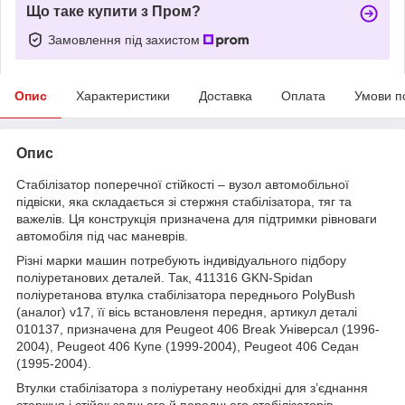
Що таке купити з Пром?
Замовлення під захистом
Опис
Характеристики
Доставка
Оплата
Умови п
Опис
Стабілізатор поперечної стійкості – вузол автомобільної
підвіски, яка складається зі стержня стабілізатора, тяг та
важелів. Ця конструкція призначена для підтримки рівноваги
автомобіля під час маневрів.
Різні марки машин потребують індивідуального підбору
поліуретанових деталей. Так, 411316 GKN-Spidan
поліуретанова втулка стабілізатора переднього PolyBush
(аналог) v17, її вісь встановленя передня, артикул деталі
010137, призначена для Peugeot 406 Break Універсал (1996-
2004), Peugeot 406 Купе (1999-2004), Peugeot 406 Седан
(1995-2004).
Втулки стабілізатора з поліуретану необхідні для з’єднання
стержня і стійок заднього й переднього стабілізаторів