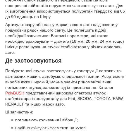
поперечної стійкості із нерухомою частиною кузова авто. Для
їх виготовлення використовується поліуретан твердістю від 65
до 90 одиниць по Шору.
Артикул товару або назву марки вашого авто слід ввести у
пошуковий рядок нашого сайту. Це полегшить підбір
необхідної запчастини. Важливі параметри, які також
необхідно враховувати – діаметр (18 мм, 20 мм, 24 мм тощо)
і місце розташування втулки стабілізатора у різних моделях
авто.
Де застосовуються
Поліуретанові втулки застосовують у конструкції легкових та
вантажних машин, автобусів, спеціальної техніки. Асортимент
виробів дуже широкий, можна знайти різноманітні види
полімерних втулок, залежно від їх призначення. Каталог
PolyBUSH
представлений широким спектром втулок
стабілізатора із поліуретану для Fiat, SKODA, TOYOTA, BMW,
RENAULT та інших марок авто.
Ці запчастини:
поглинають коливання і вібрації;
надійно фіксують елементи на кузові