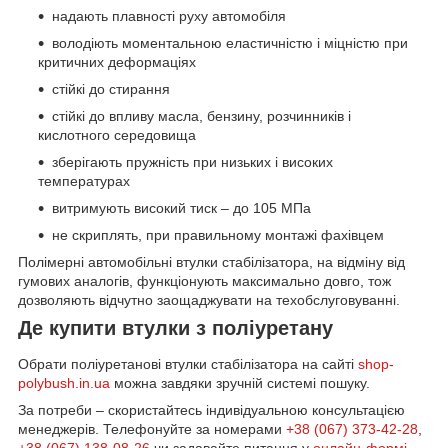
надають плавності руху автомобіля
володіють моментальною еластичністю і міцністю при
критичних деформаціях
стійкі до стирання
стійкі до впливу масла, бензину, розчинників і
кислотного середовища
зберігають пружність при низьких і високих
температурах
витримують високий тиск – до 105 МПа
не скриплять, при правильному монтажі фахівцем
Полімерні автомобільні втулки стабілізатора, на відміну від
гумових аналогів, функціонують максимально довго, тож
дозволяють відчутно заощаджувати на техобслуговуванні.
Де купити втулки з поліуретану
Обрати поліуретанові втулки стабілізатора на сайті
shop-
polybush.in.ua
можна завдяки зручній системі пошуку.
За потреби – скористайтесь індивідуальною консультацією
менеджерів. Телефонуйте за номерами
+38 (067) 373-42-28
,