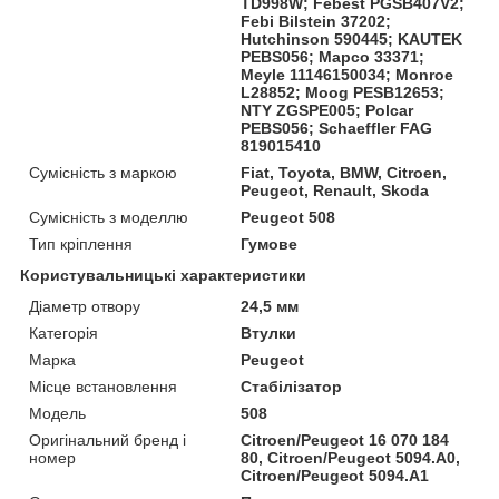
TD998W; Febest PGSB407V2;
Febi Bilstein 37202;
Hutchinson 590445; KAUTEK
PEBS056; Mapco 33371;
Meyle 11146150034; Monroe
L28852; Moog PESB12653;
NTY ZGSPE005; Polcar
PEBS056; Schaeffler FAG
819015410
Сумісність з маркою
Fiat, Toyota, BMW, Citroen,
Peugeot, Renault, Skoda
Сумісність з моделлю
Peugeot 508
Тип кріплення
Гумове
Користувальницькі характеристики
Діаметр отвору
24,5 мм
Категорія
Втулки
Марка
Peugeot
Місце встановлення
Стабілізатор
Мoдель
508
Оригінальний бренд і
Citroen/Peugeot 16 070 184
номер
80, Citroen/Peugeot 5094.A0,
Citroen/Peugeot 5094.A1