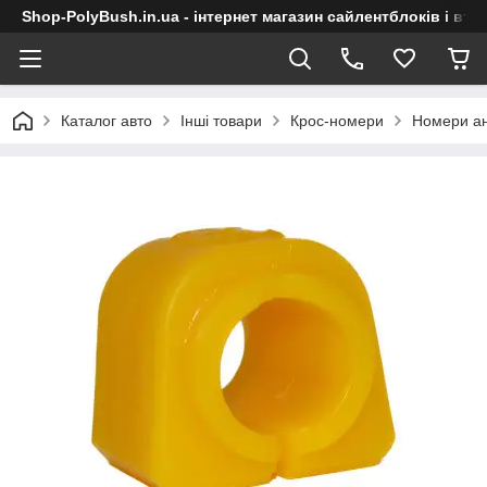
Shop-PolyBush.in.ua - інтернет магазин сайлентблоків і втул
Каталог авто
Інші товари
Крос-номери
Номери ан