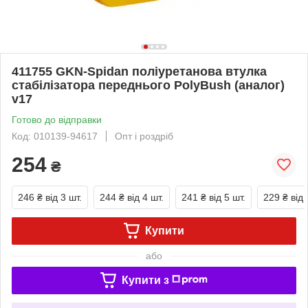
411755 GKN-Spidan поліуретанова втулка
стабілізатора переднього PolyBush (аналог)
v17
Готово до відправки
Код: 010139-94617
Опт і роздріб
254
₴
246 ₴
від 3 шт.
244 ₴
від 4 шт.
241 ₴
від 5 шт.
229 ₴
від 
Купити
або
Купити з