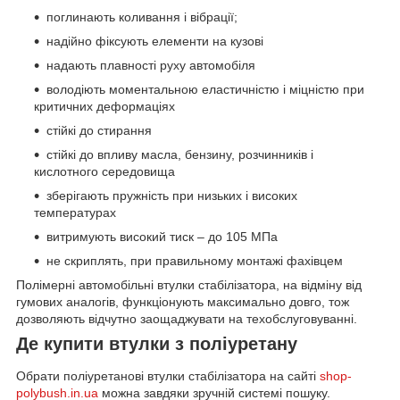
поглинають коливання і вібрації;
надійно фіксують елементи на кузові
надають плавності руху автомобіля
володіють моментальною еластичністю і міцністю при
критичних деформаціях
стійкі до стирання
стійкі до впливу масла, бензину, розчинників і
кислотного середовища
зберігають пружність при низьких і високих
температурах
витримують високий тиск – до 105 МПа
не скриплять, при правильному монтажі фахівцем
Полімерні автомобільні втулки стабілізатора, на відміну від
гумових аналогів, функціонують максимально довго, тож
дозволяють відчутно заощаджувати на техобслуговуванні.
Де купити втулки з поліуретану
Обрати поліуретанові втулки стабілізатора на сайті
shop-
polybush.in.ua
можна завдяки зручній системі пошуку.