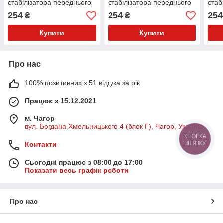
стабілізатора переднього
стабілізатора переднього
стаб
PolyBush (аналог) v17
PolyBush (аналог) v17
Poly
254
254
254
₴
₴
Купити
Купити
Про нас
100% позитивних з 51 відгука за рік
Працює з 15.12.2021
м. Чагор
вул. Богдана Хмельницького 4 (блок Г), Чагор, Україна
КНОПКА
ЗВ'ЯЗКУ
Контакти
Сьогодні працює з 08:00 до 17:00
Показати весь графік роботи
Про нас