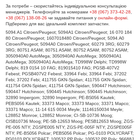
За потреби – скористайтесь індивідуальною консультацією
менеджерів. Телефонуйте за номерами
+38 (067) 373-42-28
,
+38 (067) 138-08-26
чи задавайте питання у
онлайн-формі
.
Підберемо для вас ідеальний комплект запчастин.
5094.A1 Citroen/Peugeot; 5094A1 Citroen/Peugeot; 16 070 184
80 Citroen/Peugeot; 1607018480 Citroen/Peugeot; 5094.A0
Citroen/Peugeot; 5094A0 Citroen/Peugeot; 60279 3RG; 60279
3RG; 80751 ASAM; 80751 ASAM; 80752 ASAM; 80752 ASAM;
3050940A0 AutoMega; 3050940A0 AutoMega; 3050940A1
AutoMega; 3050940A1 AutoMega; TD998W Delphi; TD998W
Delphi; 819 0154 10 FAG; 819015410 FAG; PGSB-407V2
Febest; PGSB407V2 Febest; 33964 Febi; 33964 Febi; 37202
Febi; 37202 Febi; 411755 GKN-Spidan; 411755 GKN-Spidan;
411754 GKN-Spidan; 411754 GKN-Spidan; 590447 Hutchinson;
590447 Hutchinson; 590445 Hutchinson; 590445 Hutchinson;
32890 Impergom; 32890 Impergom; PE-BS056 Kautek;
PEBS056 Kautek; 33373 Mapco; 33373 Mapco; 33371 Mapco;
33371 Mapco; 11-14 615 0034 Meyle; 11146150034 Meyle;
L28852 Monroe; L28852 Monroe; CI-SB-10736 Moog;
CISB10736 Moog; PE-SB-12653 Moog; PESB12653 Moog; ZGS-
PE-005 NTY; ZGSPE005 NTY; ZGS-PE-005F NTY; ZGSPE005F
NTY; PE-BS056 Polcar; PEBS056 Polcar; PG-0103 POLYCRAFT;
PG0103 POLYCRAFT; 100532 PP Poly; 100532 PP Poly; 96688J