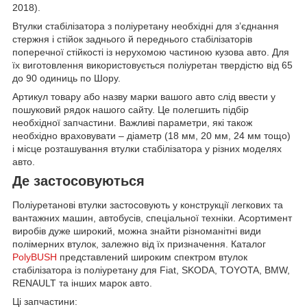
2018).
Втулки стабілізатора з поліуретану необхідні для з’єднання
стержня і стійок заднього й переднього стабілізаторів
поперечної стійкості із нерухомою частиною кузова авто. Для
їх виготовлення використовується поліуретан твердістю від 65
до 90 одиниць по Шору.
Артикул товару або назву марки вашого авто слід ввести у
пошуковий рядок нашого сайту. Це полегшить підбір
необхідної запчастини. Важливі параметри, які також
необхідно враховувати – діаметр (18 мм, 20 мм, 24 мм тощо)
і місце розташування втулки стабілізатора у різних моделях
авто.
Де застосовуються
Поліуретанові втулки застосовують у конструкції легкових та
вантажних машин, автобусів, спеціальної техніки. Асортимент
виробів дуже широкий, можна знайти різноманітні види
полімерних втулок, залежно від їх призначення. Каталог
PolyBUSH
представлений широким спектром втулок
стабілізатора із поліуретану для Fiat, SKODA, TOYOTA, BMW,
RENAULT та інших марок авто.
Ці запчастини: