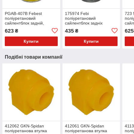
PGAB-407B Febest
175974 Febi
723 
поліуретановий
поліуретановий
полі
сайлентблок задній,
сайлентблок задніх
сайл
переднього важеля
поперечних важелів
пере
623
435
625
₴
₴
PolyBush (аналог) v17
PolyBush (аналог) v17
Poly
Купити
Купити
Подібні товари компанії
412062 GKN-Spidan
412061 GKN-Spidan
4113
поліуретанова втулка
поліуретанова втулка
полі