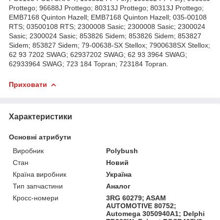
Prottego; 96688J Prottego; 80313J Prottego; 80313J Prottego;
EMB7168 Quinton Hazell; EMB7168 Quinton Hazell; 035-00108
RTS; 03500108 RTS; 2300008 Sasic; 2300008 Sasic; 2300024
Sasic; 2300024 Sasic; 853826 Sidem; 853826 Sidem; 853827
Sidem; 853827 Sidem; 79-00638-SX Stellox; 7900638SX Stellox;
62 93 7202 SWAG; 62937202 SWAG; 62 93 3964 SWAG;
62933964 SWAG; 723 184 Topran; 723184 Topran.
Приховати
Характеристики
Основні атрибути
Виробник
Polybush
Стан
Новий
Країна виробник
Україна
Тип запчастини
Аналог
Кросс-номери
3RG 60279; ASAM
AUTOMOTIVE 80752;
Automega 3050940A1; Delphi