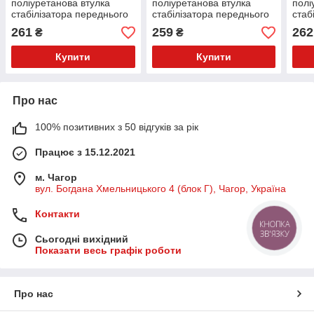
поліуретанова втулка
поліуретанова втулка
полі
стабілізатора переднього
стабілізатора переднього
стаб
PolyBush (аналог) v17
внутрішня PolyBush
Poly
261
259
262
₴
₴
(аналог) v17
Купити
Купити
Про нас
100% позитивних з 50 відгуків за рік
Працює з 15.12.2021
м. Чагор
вул. Богдана Хмельницького 4 (блок Г), Чагор, Україна
Контакти
КНОПКА
ЗВ'ЯЗКУ
Сьогодні вихідний
Показати весь графік роботи
Про нас