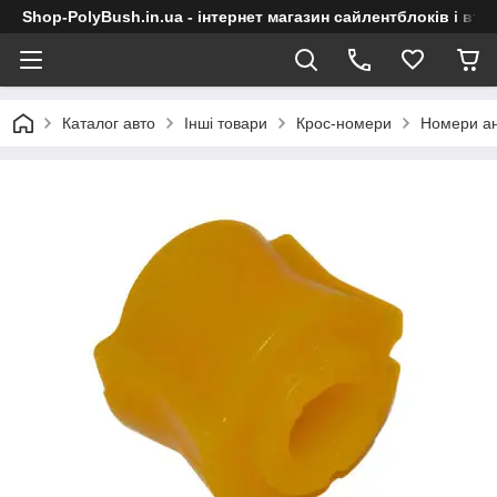
Shop-PolyBush.in.ua - інтернет магазин сайлентблоків і втул
Каталог авто
Інші товари
Крос-номери
Номери ан