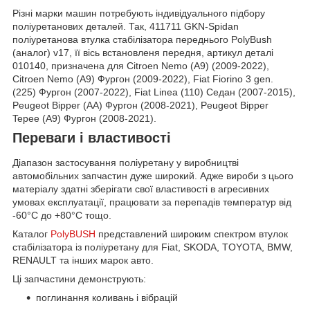
Різні марки машин потребують індивідуального підбору
поліуретанових деталей. Так, 411711 GKN-Spidan
поліуретанова втулка стабілізатора переднього PolyBush
(аналог) v17, її вісь встановленя передня, артикул деталі
010140, призначена для Citroen Nemo (A9) (2009-2022),
Citroen Nemo (A9) Фургон (2009-2022), Fiat Fiorino 3 gen.
(225) Фургон (2007-2022), Fiat Linea (110) Седан (2007-2015),
Peugeot Bipper (AA) Фургон (2008-2021), Peugeot Bipper
Tepee (A9) Фургон (2008-2021).
Переваги і властивості
Діапазон застосування поліуретану у виробництві
автомобільних запчастин дуже широкий. Адже вироби з цього
матеріалу здатні зберігати свої властивості в агресивних
умовах експлуатації, працювати за перепадів температур від
-60°С до +80°С тощо.
Каталог
PolyBUSH
представлений широким спектром втулок
стабілізатора із поліуретану для Fiat, SKODA, TOYOTA, BMW,
RENAULT та інших марок авто.
Ці запчастини демонструють:
поглинання коливань і вібрацій