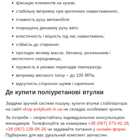
фіксацію елементів на кузові;
стабільну витримку при критичних навантаженнях;
плавність руху автомобіля;
покращену динаміку руху авто;
еластичність і міцність під час навантажень;
стійкість до стирання;
протидію впливу масла, бензину, розчинників і
кислотного середовища;
пружність в умовах перепадів температур;
витримку високого тиску – до 105 МПа;
відсутність сторонніх шумів і скрипіння.
Де купити поліуретанові втулки
Завдяки зручній системі пошуку, купити втулки стабілізатора
на сайті
shop-polybush.in.ua
не складає особливих зусиль.
За потреби – скористайтесь індивідуальною консультацією
менеджерів. Телефонуйте за номерами
+38 (067) 373-42-28
,
+38 (067) 138-08-26
чи задавайте питання у
онлайн-формі
.
Підберемо для вас ідеальний комплект запчастин.