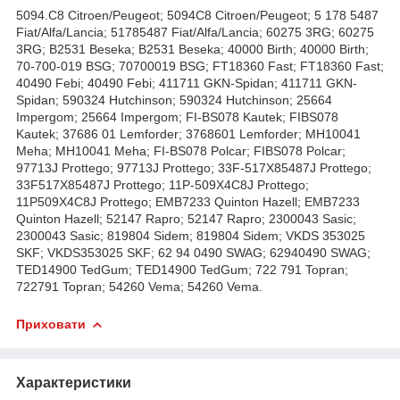
5094.C8 Citroen/Peugeot; 5094C8 Citroen/Peugeot; 5 178 5487
Fiat/Alfa/Lancia; 51785487 Fiat/Alfa/Lancia; 60275 3RG; 60275
3RG; B2531 Beseka; B2531 Beseka; 40000 Birth; 40000 Birth;
70-700-019 BSG; 70700019 BSG; FT18360 Fast; FT18360 Fast;
40490 Febi; 40490 Febi; 411711 GKN-Spidan; 411711 GKN-
Spidan; 590324 Hutchinson; 590324 Hutchinson; 25664
Impergom; 25664 Impergom; FI-BS078 Kautek; FIBS078
Kautek; 37686 01 Lemforder; 3768601 Lemforder; MH10041
Meha; MH10041 Meha; FI-BS078 Polcar; FIBS078 Polcar;
97713J Prottego; 97713J Prottego; 33F-517X85487J Prottego;
33F517X85487J Prottego; 11P-509X4C8J Prottego;
11P509X4C8J Prottego; EMB7233 Quinton Hazell; EMB7233
Quinton Hazell; 52147 Rapro; 52147 Rapro; 2300043 Sasic;
2300043 Sasic; 819804 Sidem; 819804 Sidem; VKDS 353025
SKF; VKDS353025 SKF; 62 94 0490 SWAG; 62940490 SWAG;
TED14900 TedGum; TED14900 TedGum; 722 791 Topran;
722791 Topran; 54260 Vema; 54260 Vema.
Приховати
Характеристики