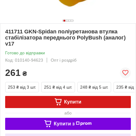
411711 GKN-Spidan поліуретанова втулка
стабілізатора переднього PolyBush (аналог)
v17
Готово до відправки
Код: 010140-94623
Опт і роздріб
261
₴
253 ₴
від 3 шт.
251 ₴
від 4 шт.
248 ₴
від 5 шт.
235 ₴
від 
Купити
або
Купити з