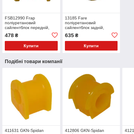
FSB12990 Frap
13185 Fare
поліуретановий
поліуретановий
сайлентблок передній,
сайлентблок задній,
переднього важеля
переднього важеля
478
635
₴
₴
PolyBush (аналог) v17
PolyBush (аналог) v17
Купити
Купити
Подібні товари компанії
411631 GKN-Spidan
412806 GKN-Spidan
412