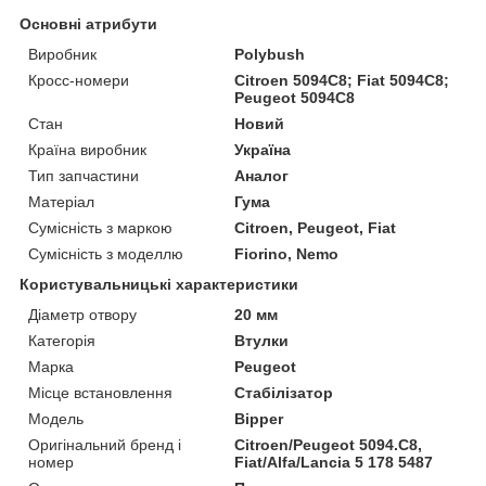
Основні атрибути
Виробник
Polybush
Кросс-номери
Citroen 5094C8; Fiat 5094C8;
Peugeot 5094C8
Стан
Новий
Країна виробник
Україна
Тип запчастини
Аналог
Матеріал
Гума
Сумісність з маркою
Citroen, Peugeot, Fiat
Сумісність з моделлю
Fiorino, Nemo
Користувальницькі характеристики
Діаметр отвору
20 мм
Категорія
Втулки
Марка
Peugeot
Місце встановлення
Стабілізатор
Мoдель
Bipper
Оригінальний бренд і
Citroen/Peugeot 5094.C8,
номер
Fiat/Alfa/Lancia 5 178 5487