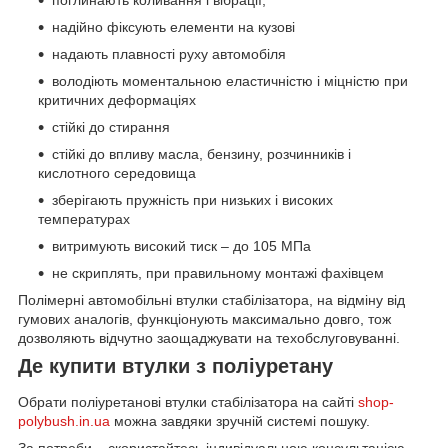
поглинають коливання і вібрації;
надійно фіксують елементи на кузові
надають плавності руху автомобіля
володіють моментальною еластичністю і міцністю при
критичних деформаціях
стійкі до стирання
стійкі до впливу масла, бензину, розчинників і
кислотного середовища
зберігають пружність при низьких і високих
температурах
витримують високий тиск – до 105 МПа
не скриплять, при правильному монтажі фахівцем
Полімерні автомобільні втулки стабілізатора, на відміну від
гумових аналогів, функціонують максимально довго, тож
дозволяють відчутно заощаджувати на техобслуговуванні.
Де купити втулки з поліуретану
Обрати поліуретанові втулки стабілізатора на сайті
shop-
polybush.in.ua
можна завдяки зручній системі пошуку.