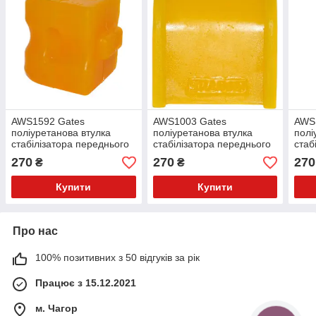
AWS1592 Gates
AWS1003 Gates
AWS
поліуретанова втулка
поліуретанова втулка
полі
стабілізатора переднього
стабілізатора переднього
стаб
PolyBush (аналог) v17
PolyBush (аналог) v17
Poly
270
270
270
₴
₴
Купити
Купити
Про нас
100% позитивних з 50 відгуків за рік
Працює з 15.12.2021
м. Чагор