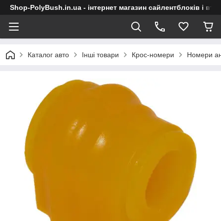
Shop-PolyBush.in.ua - інтернет магазин сайлентблоків і втул
Каталог авто
Інші товари
Крос-номери
Номери ан