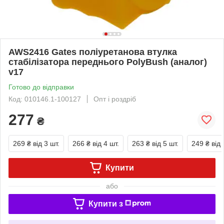
AWS2416 Gates поліуретанова втулка
стабілізатора переднього PolyBush (аналог)
v17
Готово до відправки
Код: 010146.1-100127
Опт і роздріб
277
₴
269 ₴
від 3 шт.
266 ₴
від 4 шт.
263 ₴
від 5 шт.
249 ₴
від 
Купити
або
Купити з