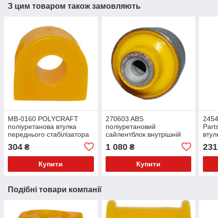
З цим товаром також замовляють
MB-0160 POLYCRAFT
270603 ABS
2454
поліуретанова втулка
поліуретановий
Part
переднього стабілізатора
сайлентблок внутрішній
втул
PolyBush (аналог) v17
переднього нижнього
пере
304
1 080
231
₴
₴
прямого важеля PolyBush
(ана
(аналог) v17
Купити
Купити
Подібні товари компанії