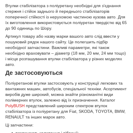
Втулки стабілізатора з поліуретану необхідні для з’єднання
стержня і стійок заднього й переднього стабілізаторів
поперечної стійкості із нерухомою частиною кузова авто. Для
їх виготовлення використовується поліуретан твердістю від 65
до 90 одиниць по Шору.
Артикул товару або назву марки вашого авто слід ввести у
пошуковий рядок нашого сайту. Це полегшить підбір
необхідної запчастини. Важливі параметри, які також
необхідно враховувати – діаметр (18 мм, 20 мм, 24 мм тощо)
і місце розташування втулки стабілізатора у різних моделях
авто.
Де застосовуються
Поліуретанові втулки застосовують у конструкції легкових та
вантажних машин, автобусів, спеціальної техніки. Асортимент
виробів дуже широкий, можна знайти різноманітні види
полімерних втулок, залежно від їх призначення. Каталог
PolyBUSH
представлений широким спектром втулок
стабілізатора із поліуретану для Fiat, SKODA, TOYOTA, BMW,
RENAULT та інших марок авто.
Ці запчастини: