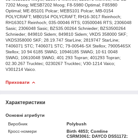
7202 Moog; MESB7202 Moog; F8-5980 Optimal; F85980
Optimal; ME-BS101 Polcar; MEBS101 Polcar; MB-0154
POLYCRAFT; MB0154 POLYCRAFT; RH16-3017 Reinhoch;
RH163017 Reinhoch; 035-00046 RTS; 03500046 RTS; 2306048
Sasic; 2306048 Sasic; BZS35.00264 Schnieder; BZS3500264
Schnieder; 849810 Sidem; 849810 Sidem; VKDS 358000 SKF;
VKDS358000 SKF; 28.19.747 StarLine; 2819747 StarLine;
T406071 STC; T406071 STC; 79-00546-SX Stellox; 7900546SX
Stellox; 10 94 6185 SWAG; 10946185 SWAG; 10 61 0048
SWAG; 10610048 SWAG; 401 293 Topran; 401293 Topran;
02.30.267 Trucktec; 0230267 Trucktec; V30-1214 Vaico;
V301214 Vaico.
Приховати
Характеристики
Основні атрибути
Виробник
Polybush
Кросс-номери
Birth 4853; Comline
CSRM3061; DAYCO DSS1172;