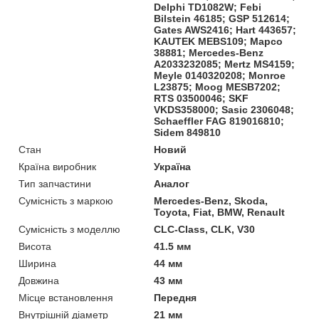
Delphi TD1082W; Febi
Bilstein 46185; GSP 512614;
Gates AWS2416; Hart 443657;
KAUTEK MEBS109; Mapco
38881; Mercedes-Benz
A2033232085; Mertz MS4159;
Meyle 0140320208; Monroe
L23875; Moog MESB7202;
RTS 03500046; SKF
VKDS358000; Sasic 2306048;
Schaeffler FAG 819016810;
Sidem 849810
Стан
Новий
Країна виробник
Україна
Тип запчастини
Аналог
Сумісність з маркою
Mercedes-Benz, Skoda,
Toyota, Fiat, BMW, Renault
Сумісність з моделлю
CLC-Class, CLK, V30
Висота
41.5 мм
Ширина
44 мм
Довжина
43 мм
Місце встановлення
Передня
Внутрішній діаметр
21 мм