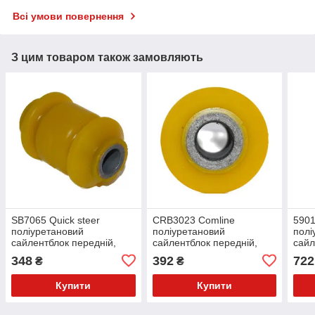
Всі умови повернення
З цим товаром також замовляють
SB7065 Quick steer
CRB3023 Comline
5901
поліуретановий
поліуретановий
полі
сайлентблок передній,
сайлентблок передній,
сайл
переднього нижнього
переднього важеля
пере
348
392
722
₴
₴
важеля PolyBush (аналог)
PolyBush (аналог) v17
Poly
v17
Купити
Купити