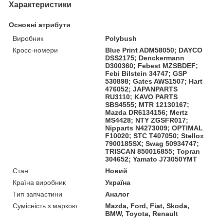
Характеристики
Основні атрибути
Виробник
Polybush
Кросс-номери
Blue Print ADM58050; DAYCO
DSS2175; Denckermann
D300360; Febest MZSBDEF;
Febi Bilstein 34747; GSP
530898; Gates AWS1507; Hart
476052; JAPANPARTS
RU3110; KAVO PARTS
SBS4555; MTR 12130167;
Mazda DR6134156; Mertz
MS4428; NTY ZGSFR017;
Nipparts N4273009; OPTIMAL
F10020; STC T407050; Stellox
7900185SX; Swag 50934747;
TRISCAN 850016855; Topran
304652; Yamato J73050YMT
Стан
Новий
Країна виробник
Україна
Тип запчастини
Аналог
Сумісність з маркою
Mazda, Ford, Fiat, Skoda,
BMW, Toyota, Renault