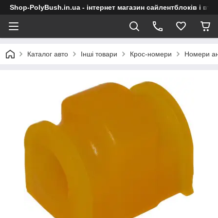
Shop-PolyBush.in.ua - інтернет магазин сайлентблоків і втул
Каталог авто
Інші товари
Крос-номери
Номери ан