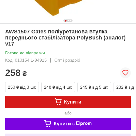
AWS1507 Gates поліуретанова втулка
переднього стабілізатора PolyBush (аналог)
v17
Готово до відправки
Код: 010154.1-94915
Опт і роздріб
258
₴
250 ₴
від 3 шт.
248 ₴
від 4 шт.
245 ₴
від 5 шт.
232 ₴
від 
Купити
або
Купити з