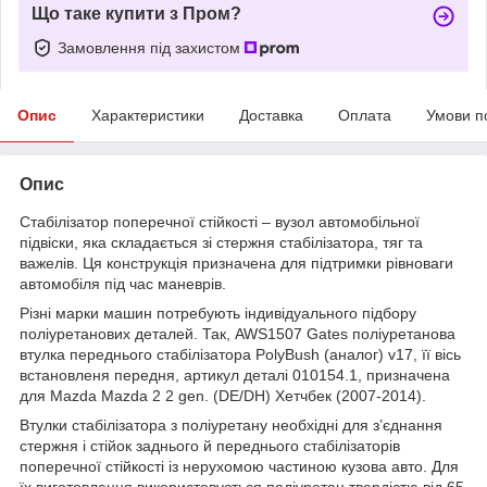
Що таке купити з Пром?
Замовлення під захистом
Опис
Характеристики
Доставка
Оплата
Умови п
Опис
Стабілізатор поперечної стійкості – вузол автомобільної
підвіски, яка складається зі стержня стабілізатора, тяг та
важелів. Ця конструкція призначена для підтримки рівноваги
автомобіля під час маневрів.
Різні марки машин потребують індивідуального підбору
поліуретанових деталей. Так, AWS1507 Gates поліуретанова
втулка переднього стабілізатора PolyBush (аналог) v17, її вісь
встановленя передня, артикул деталі 010154.1, призначена
для Mazda Mazda 2 2 gen. (DE/DH) Хетчбек (2007-2014).
Втулки стабілізатора з поліуретану необхідні для з’єднання
стержня і стійок заднього й переднього стабілізаторів
поперечної стійкості із нерухомою частиною кузова авто. Для
їх виготовлення використовується поліуретан твердістю від 65