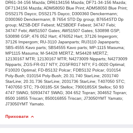
DR61-34-156 Mazda; DR6134156 Mazda; DF71-34-156 Mazda;
DF7134156 Mazda; ADM58050 Blue Print; ADM58050 Blue Print;
DSS2175 Dayco; DSS2175 Dayco; D300360 Denckermann;
D300360 Denckermann; B 7654 STD Dp group; B7654STD Dp
group; MZSB-DEF Febest; MZSBDEF Febest; 34747 Febi;
34747 Febi; AWS1507 Gates; AWS1507 Gates; 530898 GSP;
530898 GSP; 476 052 Hart; 476052 Hart; 37126 Impergom;
37126 Impergom; RU-3110 Japanparts; RU3110 Japanparts;
SBS-4555 Kavo parts; SBS4555 Kavo parts; MP-1115 Masuma;
MP1115 Masuma; M-S4428 MERTZ; MS4428 MERTZ;
12130167 MTR; 12130167 MTR; N4273009 Nipparts; N4273009
Nipparts; ZGS-FR-017 NTY; ZGSFR017 NTY; F1-0020 Optimal;
F10020 Optimal; FD-BS132 Polcar; FDBS132 Polcar; 010154
Poly-Bush; 010154 Poly-Bush; 20.31.740 StarLine; 2031740
StarLine; 20.31.736 StarLine; 2031736 StarLine; T407050 STC;
T407050 STC; 79-00185-SX Stellox; 7900185SX Stellox; 50 93
4747 SWAG; 50934747 SWAG; 304 652 Topran; 304652 Topran;
8500 16855 Triscan; 850016855 Triscan; J73050YMT Yamato;
J73050YMT Yamato.
Приховати