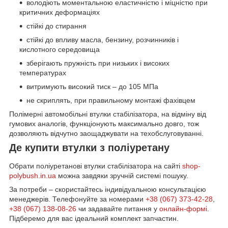
володіють моментальною еластичністю і міцністю при
критичних деформаціях
стійкі до стирання
стійкі до впливу масла, бензину, розчинників і
кислотного середовища
зберігають пружність при низьких і високих
температурах
витримують високий тиск – до 105 МПа
не скриплять, при правильному монтажі фахівцем
Полімерні автомобільні втулки стабілізатора, на відміну від
гумових аналогів, функціонують максимально довго, тож
дозволяють відчутно заощаджувати на техобслуговуванні.
Де купити втулки з поліуретану
Обрати поліуретанові втулки стабілізатора на сайті
shop-
polybush.in.ua
можна завдяки зручній системі пошуку.
За потреби – скористайтесь індивідуальною консультацією
менеджерів. Телефонуйте за номерами
+38 (067) 373-42-28
,
+38 (067) 138-08-26
чи задавайте питання у
онлайн-формі
.
Підберемо для вас ідеальний комплект запчастин.