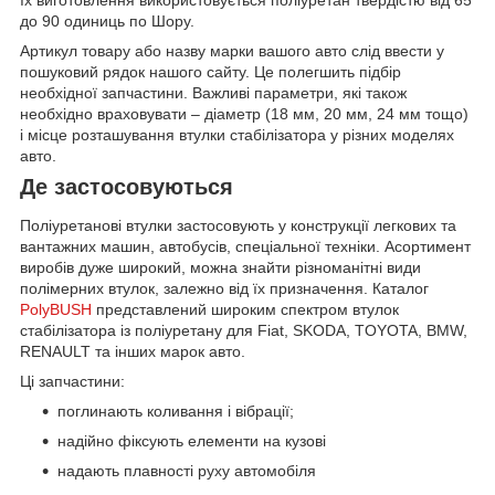
до 90 одиниць по Шору.
Артикул товару або назву марки вашого авто слід ввести у
пошуковий рядок нашого сайту. Це полегшить підбір
необхідної запчастини. Важливі параметри, які також
необхідно враховувати – діаметр (18 мм, 20 мм, 24 мм тощо)
і місце розташування втулки стабілізатора у різних моделях
авто.
Де застосовуються
Поліуретанові втулки застосовують у конструкції легкових та
вантажних машин, автобусів, спеціальної техніки. Асортимент
виробів дуже широкий, можна знайти різноманітні види
полімерних втулок, залежно від їх призначення. Каталог
PolyBUSH
представлений широким спектром втулок
стабілізатора із поліуретану для Fiat, SKODA, TOYOTA, BMW,
RENAULT та інших марок авто.
Ці запчастини:
поглинають коливання і вібрації;
надійно фіксують елементи на кузові
надають плавності руху автомобіля