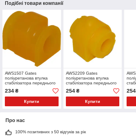
Подібні товари компанії
AWS1507 Gates
AWS2209 Gates
AWS
поліуретанова втулка
поліуретанова втулка
полі
стабілізатора переднього
стабілізатора переднього
стаб
PolyBush (аналог) v17
PolyBush (аналог) v17
Poly
234
254
254
₴
₴
Купити
Купити
Про нас
100% позитивних з 50 відгуків за рік