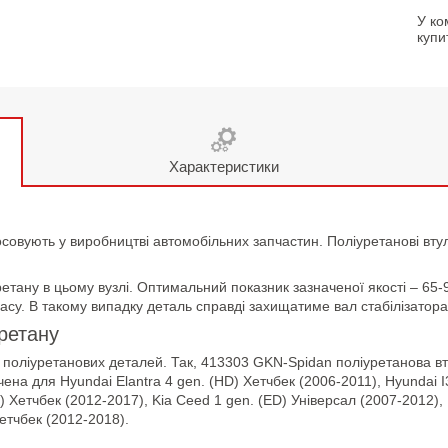
У ко
купи
Характеристики
осовують у виробництві автомобільних запчастин. Поліуретанові вту
етану в цьому вузлі. Оптимальний показник зазначеної якості – 65-
асу. В такому випадку деталь справді захищатиме вал стабілізатора 
уретану
поліуретанових деталей. Так, 413303 GKN-Spidan поліуретанова втул
ена для Hyundai Elantra 4 gen. (HD) Хетчбек (2006-2011), Hyundai I
 Хетчбек (2012-2017), Kia Ceed 1 gen. (ED) Універсал (2007-2012), 
Хетчбек (2012-2018).