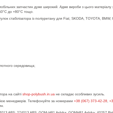
обільних запчастин дуже широкий. Адже вироби з цього матеріалу зд
-60°С до +80°С тощо.
лок стабілізатора із поліуретану для Fiat, SKODA, TOYOTA, BMW,
;
ислотного середовища;
атора на сайті
shop-polybush.in.ua
не складає особливих зусиль.
ацією менеджерів. Телефонуйте за номерами
+38 (067) 373-42-28
,
+3
ин.
4013 ABS; 274013 ABS; GOM-H81 Ashika; GOMH81 Ashika; 40257 Birt