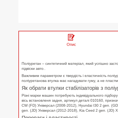
Опис
Поліуретан – синтетичний матеріал, який успішно заст
підвіски авто..
Важливим параметром є твердість і еластичність поліур
поліуретанова втулка має нагадувати гуму, а не пластм
Як обрати втулки стабілізаторів з полі
Різні марки машин потребують індивідуального підбору 
вісь встановленя задня, артикул деталі 010160, признач
CW (FD) Універсал (2008-2012), Hyundai I30 2 gen. (GD)
gen. (JD) Універсал (2012-2018), Kia Ceed 2 gen. (JD) 
Переваги і властивості