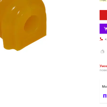
+
пове