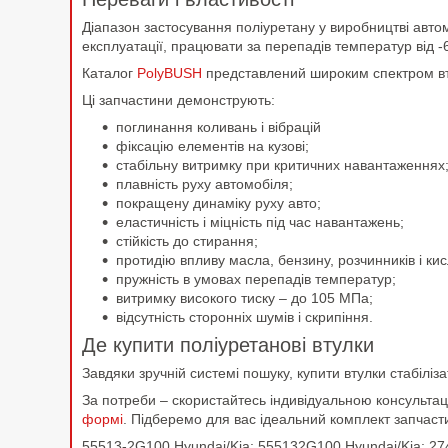
Діапазон застосування поліуретану у виробництві автом
експлуатації, працювати за перепадів температур від 
Каталог
PolyBUSH
представлений широким спектром вту
Ці запчастини демонструють:
поглинання коливань і вібрацій
фіксацію елементів на кузові;
стабільну витримку при критичних навантаженнях
плавність руху автомобіля;
покращену динаміку руху авто;
еластичність і міцність під час навантажень;
стійкість до стирання;
протидію впливу масла, бензину, розчинників і к
пружність в умовах перепадів температур;
витримку високого тиску – до 105 МПа;
відсутність сторонніх шумів і скрипіння.
Де купити поліуретанові втулки
Завдяки зручній системі пошуку, купити втулки стабіліз
За потреби – скористайтесь індивідуальною консульт
формі
. Підберемо для вас ідеальний комплект запчаст
55513-2G100 Hyundai/Kia; 555132G100 Hyundai/Kia; 27