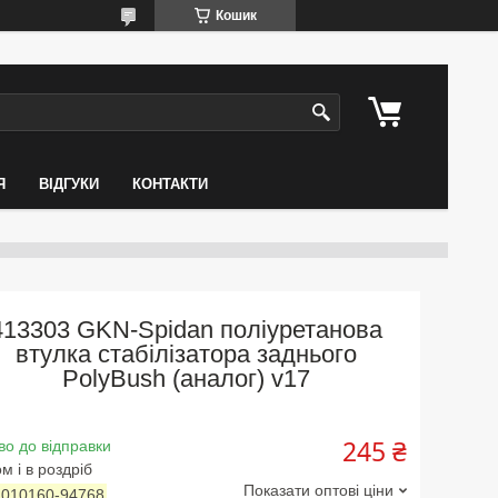
Кошик
Я
ВІДГУКИ
КОНТАКТИ
413303 GKN-Spidan поліуретанова
втулка стабілізатора заднього
PolyBush (аналог) v17
245 ₴
во до відправки
м і в роздріб
Показати оптові ціни
:
010160-94768