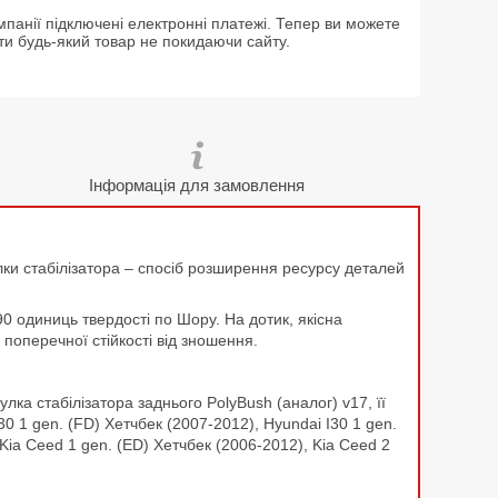
мпанії підключені електронні платежі. Тепер ви можете
ти будь-який товар не покидаючи сайту.
Інформація для замовлення
лки стабілізатора – спосіб розширення ресурсу деталей
90 одиниць твердості по Шору. На дотик, якісна
поперечної стійкості від зношення.
ка стабілізатора заднього PolyBush (аналог) v17, її
30 1 gen. (FD) Хетчбек (2007-2012), Hyundai I30 1 gen.
Kia Ceed 1 gen. (ED) Хетчбек (2006-2012), Kia Ceed 2