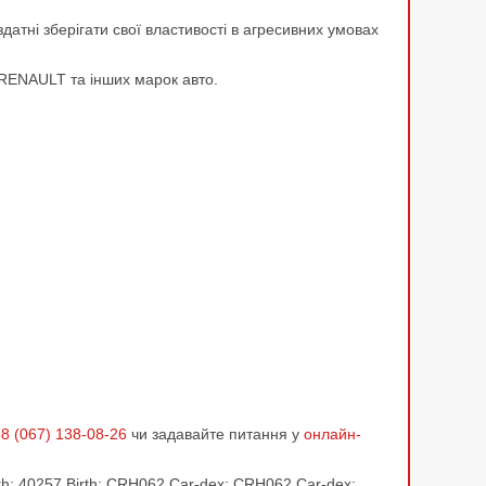
атні зберігати свої властивості в агресивних умовах
 RENAULT та інших марок авто.
8 (067) 138-08-26
чи задавайте питання у
онлайн-
h; 40257 Birth; CRH062 Car-dex; CRH062 Car-dex;