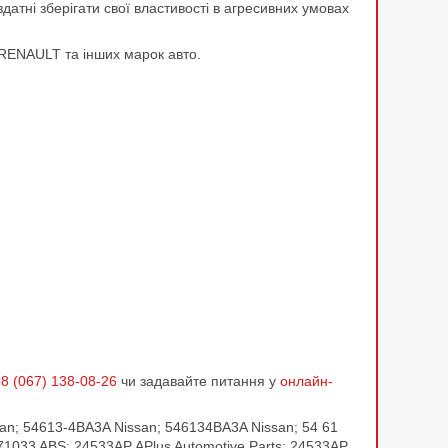
атні зберігати свої властивості в агресивних умовах
 RENAULT та інших марок авто.
8 (067) 138-08-26
чи задавайте питання у
онлайн-
an; 54613-4BA3A Nissan; 546134BA3A Nissan; 54 61
71033 ABS; 24533AP APlus Automotive Parts; 24533AP