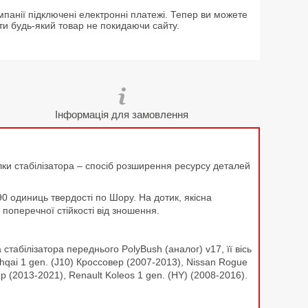
мпанії підключені електронні платежі. Тепер ви можете
ти будь-який товар не покидаючи сайту.
Інформація для замовлення
лки стабілізатора – спосіб розширення ресурсу деталей
90 одиниць твердості по Шору. На дотик, якісна
поперечної стійкості від зношення.
табілізатора переднього PolyBush (аналог) v17, її вісь
hqai 1 gen. (J10) Кроссовер (2007-2013), Nissan Rogue
р (2013-2021), Renault Koleos 1 gen. (HY) (2008-2016).