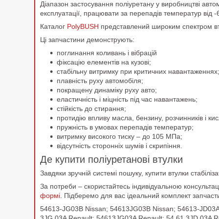
Діапазон застосування поліуретану у виробництві автом
експлуатації, працювати за перепадів температур від 
Каталог
PolyBUSH
представлений широким спектром вту
Ці запчастини демонструють:
поглинання коливань і вібрацій
фіксацію елементів на кузові;
стабільну витримку при критичних навантаженнях
плавність руху автомобіля;
покращену динаміку руху авто;
еластичність і міцність під час навантажень;
стійкість до стирання;
протидію впливу масла, бензину, розчинників і к
пружність в умовах перепадів температур;
витримку високого тиску – до 105 МПа;
відсутність сторонніх шумів і скрипіння.
Де купити поліуретанові втулки
Завдяки зручній системі пошуку, купити втулки стабіліз
За потреби – скористайтесь індивідуальною консульт
формі
. Підберемо для вас ідеальний комплект запчаст
54613-JG03B Nissan; 54613JG03B Nissan; 54613-JD03A 
3JG 03A Renault; 54613JG03A Renault; 54 61 3JD 03A 