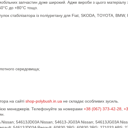
обільних запчастин дуже широкий. Адже вироби з цього матеріалу зд
-60°С до +80°С тощо.
лок стабілізатора із поліуретану для Fiat, SKODA, TOYOTA, BMW,
;
ислотного середовища;
атора на сайті
shop-polybush.in.ua
не складає особливих зусиль.
ацією менеджерів. Телефонуйте за номерами
+38 (067) 373-42-28
,
+3
ин.
Nissan; 54613JD03A Nissan; 54613-JG03A Nissan; 54613JG03A Niss
Renault; 54613JD03A Renault; 60830 3RG; 60830 3RG; 271033 ABS; 2