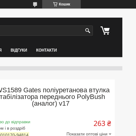
Кошик
Я
ВІДГУКИ
КОНТАКТИ
S1589 Gates поліуретанова втулка
табілізатора переднього PolyBush
(аналог) v17
263 ₴
во до відправки
м і в роздріб
Показати оптові ціни
:
010170-94814