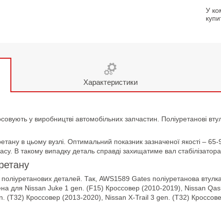
У ко
купи
Характеристики
осовують у виробництві автомобільних запчастин. Поліуретанові вту
етану в цьому вузлі. Оптимальний показник зазначеної якості – 65-
асу. В такому випадку деталь справді захищатиме вал стабілізатора 
уретану
поліуретанових деталей. Так, AWS1589 Gates поліуретанова втулка с
на для Nissan Juke 1 gen. (F15) Кроссовер (2010-2019), Nissan Qas
. (T32) Кроссовер (2013-2020), Nissan X-Trail 3 gen. (T32) Кроссове