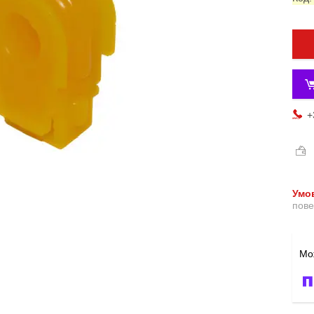
+
пове