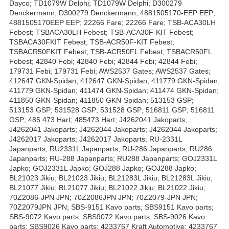
Dayco; TD1079W Delphi; TD1079W Delphi; D300279
Denckermann; D300279 Denckermann; 4881505170-EEP EEP;
4881505170EEP EEP; 22266 Fare; 22266 Fare; TSB-ACA30LH
Febest; TSBACA30LH Febest; TSB-ACA30F-KIT Febest;
TSBACA30FKIT Febest; TSB-ACR50F-KIT Febest;
TSBACR50FKIT Febest; TSB-ACR50FL Febest; TSBACR50FL
Febest; 42840 Febi; 42840 Febi; 42844 Febi; 42844 Febi;
179731 Febi; 179731 Febi; AWS2537 Gates; AWS2537 Gates;
412647 GKN-Spidan; 412647 GKN-Spidan; 411779 GKN-Spidan;
411779 GKN-Spidan; 411474 GKN-Spidan; 411474 GKN-Spidan;
411850 GKN-Spidan; 411850 GKN-Spidan; 513153 GSP;
513153 GSP; 531528 GSP; 531528 GSP; 516811 GSP; 516811
GSP; 485 473 Hart; 485473 Hart; J4262041 Jakoparts;
J4262041 Jakoparts; J4262044 Jakoparts; J4262044 Jakoparts;
J4262017 Jakoparts; J4262017 Jakoparts; RU-2331L
Japanparts; RU2331L Japanparts; RU-286 Japanparts; RU286
Japanparts; RU-288 Japanparts; RU288 Japanparts; GOJ2331L
Japko; GOJ2331L Japko; GOJ288 Japko; GOJ288 Japko;
BL21023 Jikiu; BL21023 Jikiu; BL21283L Jikiu; BL21283L Jikiu;
BL21077 Jikiu; BL21077 Jikiu; BL21022 Jikiu; BL21022 Jikiu;
70Z2086-JPN JPN; 70Z2086JPN JPN; 70Z2079-JPN JPN;
70Z2079JPN JPN; SBS-9151 Kavo parts; SBS9151 Kavo parts;
SBS-9072 Kavo parts; SBS9072 Kavo parts; SBS-9026 Kavo
parts; SBS9026 Kavo parts; 4233767 Kraft Automotive; 4233767