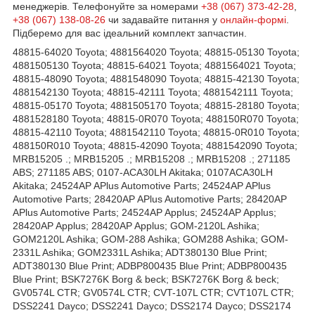
менеджерів. Телефонуйте за номерами
+38 (067) 373-42-28
,
+38 (067) 138-08-26
чи задавайте питання у
онлайн-формі
.
Підберемо для вас ідеальний комплект запчастин.
48815-64020 Toyota; 4881564020 Toyota; 48815-05130 Toyota;
4881505130 Toyota; 48815-64021 Toyota; 4881564021 Toyota;
48815-48090 Toyota; 4881548090 Toyota; 48815-42130 Toyota;
4881542130 Toyota; 48815-42111 Toyota; 4881542111 Toyota;
48815-05170 Toyota; 4881505170 Toyota; 48815-28180 Toyota;
4881528180 Toyota; 48815-0R070 Toyota; 488150R070 Toyota;
48815-42110 Toyota; 4881542110 Toyota; 48815-0R010 Toyota;
488150R010 Toyota; 48815-42090 Toyota; 4881542090 Toyota;
MRB15205 .; MRB15205 .; MRB15208 .; MRB15208 .; 271185
ABS; 271185 ABS; 0107-ACA30LH Akitaka; 0107ACA30LH
Akitaka; 24524AP APlus Automotive Parts; 24524AP APlus
Automotive Parts; 28420AP APlus Automotive Parts; 28420AP
APlus Automotive Parts; 24524AP Applus; 24524AP Applus;
28420AP Applus; 28420AP Applus; GOM-2120L Ashika;
GOM2120L Ashika; GOM-288 Ashika; GOM288 Ashika; GOM-
2331L Ashika; GOM2331L Ashika; ADT380130 Blue Print;
ADT380130 Blue Print; ADBP800435 Blue Print; ADBP800435
Blue Print; BSK7276K Borg & beck; BSK7276K Borg & beck;
GV0574L CTR; GV0574L CTR; CVT-107L CTR; CVT107L CTR;
DSS2241 Dayco; DSS2241 Dayco; DSS2174 Dayco; DSS2174