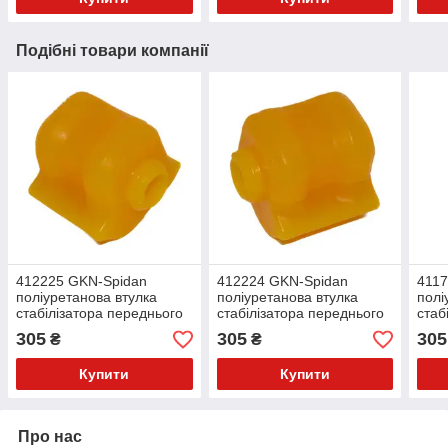
Подібні товари компанії
412225 GKN-Spidan
412224 GKN-Spidan
4117
поліуретанова втулка
поліуретанова втулка
полі
стабілізатора переднього
стабілізатора переднього
стаб
права PolyBush (аналог)
ліва PolyBush (аналог) v17
ліва
305
305
305
₴
₴
v17
Купити
Купити
Про нас