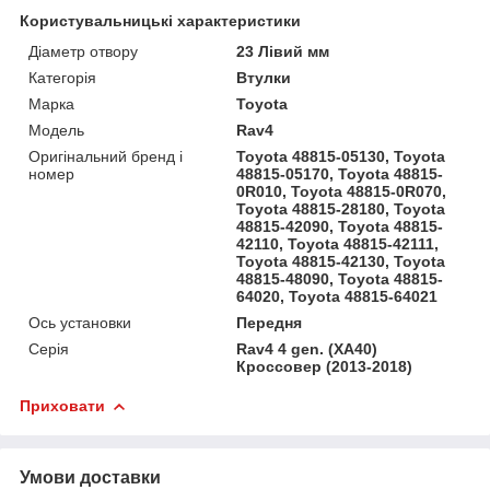
Користувальницькі характеристики
Діаметр отвору
23 Лівий мм
Категорія
Втулки
Марка
Toyota
Мoдель
Rav4
Оригінальний бренд і
Toyota 48815-05130, Toyota
номер
48815-05170, Toyota 48815-
0R010, Toyota 48815-0R070,
Toyota 48815-28180, Toyota
48815-42090, Toyota 48815-
42110, Toyota 48815-42111,
Toyota 48815-42130, Toyota
48815-48090, Toyota 48815-
64020, Toyota 48815-64021
Ось установки
Передня
Серія
Rav4 4 gen. (XA40)
Кроссовер (2013-2018)
Приховати
Умови доставки