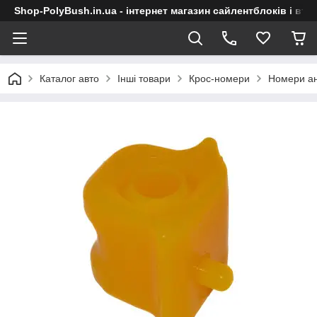
Shop-PolyBush.in.ua - інтернет магазин сайлентблоків і втул
Каталог авто
Інші товари
Крос-номери
Номери ан