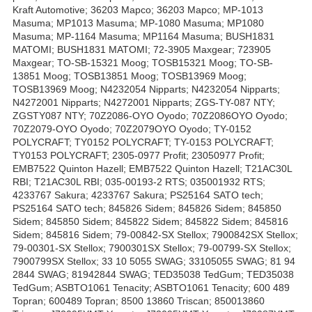
Kraft Automotive; 36203 Mapco; 36203 Mapco; MP-1013
Masuma; MP1013 Masuma; MP-1080 Masuma; MP1080
Masuma; MP-1164 Masuma; MP1164 Masuma; BUSH1831
MATOMI; BUSH1831 MATOMI; 72-3905 Maxgear; 723905
Maxgear; TO-SB-15321 Moog; TOSB15321 Moog; TO-SB-
13851 Moog; TOSB13851 Moog; TOSB13969 Moog;
TOSB13969 Moog; N4232054 Nipparts; N4232054 Nipparts;
N4272001 Nipparts; N4272001 Nipparts; ZGS-TY-087 NTY;
ZGSTY087 NTY; 70Z2086-OYO Oyodo; 70Z2086OYO Oyodo;
70Z2079-OYO Oyodo; 70Z2079OYO Oyodo; TY-0152
POLYCRAFT; TY0152 POLYCRAFT; TY-0153 POLYCRAFT;
TY0153 POLYCRAFT; 2305-0977 Profit; 23050977 Profit;
EMB7522 Quinton Hazell; EMB7522 Quinton Hazell; T21AC30L
RBI; T21AC30L RBI; 035-00193-2 RTS; 035001932 RTS;
4233767 Sakura; 4233767 Sakura; PS25164 SATO tech;
PS25164 SATO tech; 845826 Sidem; 845826 Sidem; 845850
Sidem; 845850 Sidem; 845822 Sidem; 845822 Sidem; 845816
Sidem; 845816 Sidem; 79-00842-SX Stellox; 7900842SX Stellox;
79-00301-SX Stellox; 7900301SX Stellox; 79-00799-SX Stellox;
7900799SX Stellox; 33 10 5055 SWAG; 33105055 SWAG; 81 94
2844 SWAG; 81942844 SWAG; TED35038 TedGum; TED35038
TedGum; ASBTO1061 Tenacity; ASBTO1061 Tenacity; 600 489
Topran; 600489 Topran; 8500 13860 Triscan; 850013860