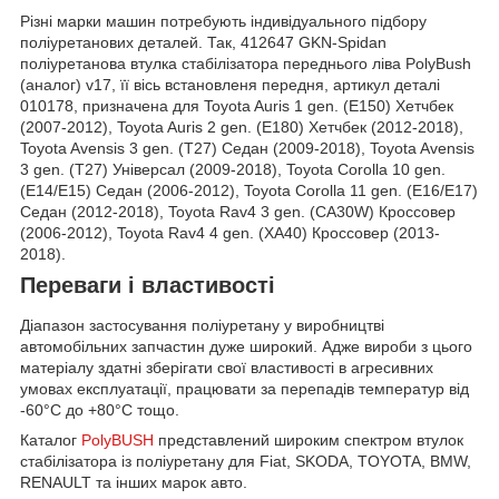
Різні марки машин потребують індивідуального підбору
поліуретанових деталей. Так, 412647 GKN-Spidan
поліуретанова втулка стабілізатора переднього ліва PolyBush
(аналог) v17, її вісь встановленя передня, артикул деталі
010178, призначена для Toyota Auris 1 gen. (E150) Хетчбек
(2007-2012), Toyota Auris 2 gen. (E180) Хетчбек (2012-2018),
Toyota Avensis 3 gen. (T27) Седан (2009-2018), Toyota Avensis
3 gen. (T27) Універсал (2009-2018), Toyota Corolla 10 gen.
(E14/E15) Седан (2006-2012), Toyota Corolla 11 gen. (E16/E17)
Седан (2012-2018), Toyota Rav4 3 gen. (CA30W) Кроссовер
(2006-2012), Toyota Rav4 4 gen. (XA40) Кроссовер (2013-
2018).
Переваги і властивості
Діапазон застосування поліуретану у виробництві
автомобільних запчастин дуже широкий. Адже вироби з цього
матеріалу здатні зберігати свої властивості в агресивних
умовах експлуатації, працювати за перепадів температур від
-60°С до +80°С тощо.
Каталог
PolyBUSH
представлений широким спектром втулок
стабілізатора із поліуретану для Fiat, SKODA, TOYOTA, BMW,
RENAULT та інших марок авто.