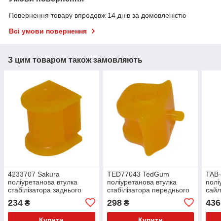
Повернення товару впродовж 14 днів за домовленістю
Всі умови повернення
З цим товаром також замовляють
4233707 Sakura
TED77043 TedGum
TAB-
поліуретанова втулка
поліуретанова втулка
полі
стабілізатора заднього
стабілізатора переднього
сайл
PolyBush (аналог) v17
права PolyBush (аналог)
попе
234
298
436
₴
₴
v17
(ана
Купити
Купити