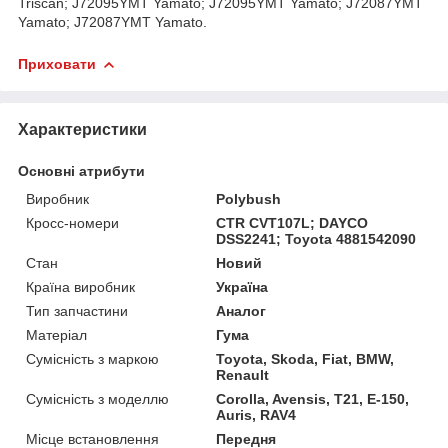
Triscan; J72095YMT Yamato; J72095YMT Yamato; J72087YMT
Yamato; J72087YMT Yamato.
Приховати
Характеристики
Основні атрибути
Виробник
Polybush
Кросс-номери
CTR CVT107L; DAYCO
DSS2241; Toyota 4881542090
Стан
Новий
Країна виробник
Україна
Тип запчастини
Аналог
Матеріал
Гума
Сумісність з маркою
Toyota, Skoda, Fiat, BMW,
Renault
Сумісність з моделлю
Corolla, Avensis, T21, E-150,
Auris, RAV4
Місце встановлення
Передня