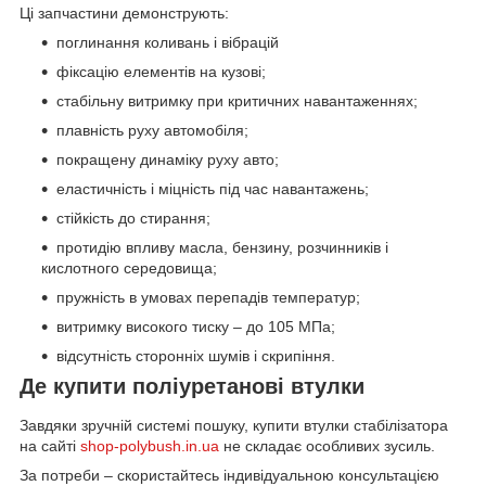
Ці запчастини демонструють:
поглинання коливань і вібрацій
фіксацію елементів на кузові;
стабільну витримку при критичних навантаженнях;
плавність руху автомобіля;
покращену динаміку руху авто;
еластичність і міцність під час навантажень;
стійкість до стирання;
протидію впливу масла, бензину, розчинників і
кислотного середовища;
пружність в умовах перепадів температур;
витримку високого тиску – до 105 МПа;
відсутність сторонніх шумів і скрипіння.
Де купити поліуретанові втулки
Завдяки зручній системі пошуку, купити втулки стабілізатора
на сайті
shop-polybush.in.ua
не складає особливих зусиль.
За потреби – скористайтесь індивідуальною консультацією