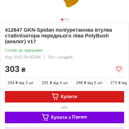
412647 GKN-Spidan поліуретанова втулка
стабілізатора переднього ліва PolyBush
(аналог) v17
Готово до відправки
Код: 010178-95286
Опт і роздріб
303
₴
294 ₴
від 3 шт.
291 ₴
від 4 шт.
288 ₴
від 5 шт.
273 ₴
від 
Купити
або
Купити з