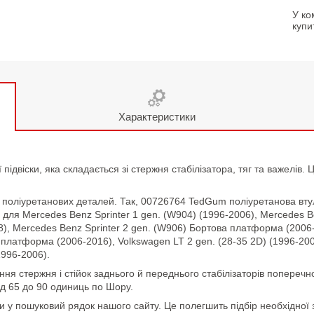
У ко
купи
Характеристики
 підвіски, яка складається зі стержня стабілізатора, тяг та важелів
поліуретанових деталей. Так, 00726764 TedGum поліуретанова втулка
 для Mercedes Benz Sprinter 1 gen. (W904) (1996-2006), Mercedes 
8), Mercedes Benz Sprinter 2 gen. (W906) Бортова платформа (2006-2
а платформа (2006-2016), Volkswagen LT 2 gen. (28-35 2D) (1996-200
1996-2006).
ання стержня і стійок заднього й переднього стабілізаторів поперечно
ід 65 до 90 одиниць по Шору.
и у пошуковий рядок нашого сайту. Це полегшить підбір необхідної 