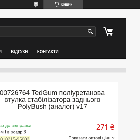
Кошик
Я
ВІДГУКИ
КОНТАКТИ
00726764 TedGum поліуретанова
втулка стабілізатора заднього
PolyBush (аналог) v17
271 ₴
во до відправки
м і в роздріб
Показати оптові ціни
:
010215-95002