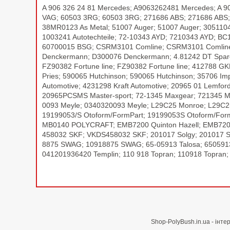
A 906 326 24 81 Mercedes; A9063262481 Mercedes; A 
VAG; 60503 3RG; 60503 3RG; 271686 ABS; 271686 ABS; 2
38MR0123 As Metal; 51007 Auger; 51007 Auger; 30511
1003241 Autotechteile; 72-10343 AYD; 7210343 AYD; BC
60700015 BSG; CSRM3101 Comline; CSRM3101 Comline;
Denckermann; D300076 Denckermann; 4.81242 DT Spare 
FZ90382 Fortune line; FZ90382 Fortune line; 412788 G
Pries; 590065 Hutchinson; 590065 Hutchinson; 35706 
Automotive; 4231298 Kraft Automotive; 20965 01 Lemfo
20965PCSMS Master-sport; 72-1345 Maxgear; 721345 
0093 Meyle; 0340320093 Meyle; L29C25 Monroe; L29C
19199053/S Otoform/FormPart; 19199053S Otoform/Form
MB0140 POLYCRAFT; EMB7200 Quinton Hazell; EMB7200 
458032 SKF; VKDS458032 SKF; 201017 Solgy; 201017 Sol
8875 SWAG; 10918875 SWAG; 65-05913 Talosa; 650591
041201936420 Templin; 110 918 Topran; 110918 Topran;