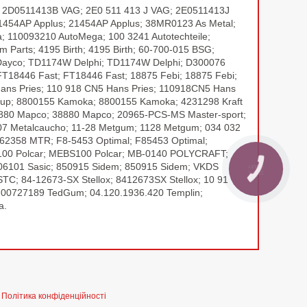
; 2D0511413B VAG; 2E0 511 413 J VAG; 2E0511413J
21454AP Applus; 21454AP Applus; 38MR0123 As Metal;
110093210 AutoMega; 100 3241 Autotechteile;
arts; 4195 Birth; 4195 Birth; 60-700-015 BSG;
ayco; TD1174W Delphi; TD1174W Delphi; D300076
18446 Fast; FT18446 Fast; 18875 Febi; 18875 Febi;
Hans Pries; 110 918 CN5 Hans Pries; 110918CN5 Hans
oup; 8800155 Kamoka; 8800155 Kamoka; 4231298 Kraft
38880 Mapco; 38880 Mapco; 20965-PCS-MS Master-sport;
 Metalcaucho; 11-28 Metgum; 1128 Metgum; 034 032
2358 MTR; F8-5453 Optimal; F85453 Optimal;
S100 Polcar; MEBS100 Polcar; MB-0140 POLYCRAFT;
06101 Sasic; 850915 Sidem; 850915 Sidem; VKDS
КНОПКА
ЗВ'ЯЗКУ
C; 84-12673-SX Stellox; 8412673SX Stellox; 10 91
00727189 TedGum; 04.120.1936.420 Templin;
a.
|
Політика конфіденційності