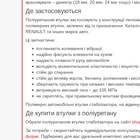
враховувати – діаметр (18 мм, 20 мм, 24 мм тощо) і мі
Де застосовуються
Поліуретанові втулки застосовують у конструкції легко
полімерних втулок, залежно від їх призначення. Катал
RENAULT та інших марок авто.
Ці запчастини:
поглинають коливання і вібрації;
надійно фіксують елементи на кузові
надають плавності руху автомобіля
володіють моментальною еластичністю і міцністю
стійкі до стирання
стійкі до впливу масла, бензину, розчинників і к
зберігають пружність при низьких і високих темпе
витримують високий тиск – до 105 МПа
не скриплять, при правильному монтажі фахівцем
Полімерні автомобільні втулки стабілізатора, на відмі
Де купити втулки з поліуретану
Обрати поліуретанові втулки стабілізатора на сайті
sho
За потреби – скористайтесь індивідуальною консульт
формі
. Підберемо для вас ідеальний комплект запчаст