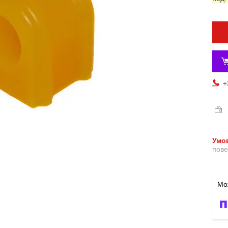
+
пове