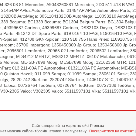
904 326 08 81 Mercedes; A9043260881 Mercedes; 2D0 511 413 B VAG
1454AP APlus Automotive Parts; 21454AP APlus Automotive Parts; 
04132D0B AutoMega; 3051104132D0B AutoMega; 110093210 AutoMega; 
1339 Bcguma; BC1339 Bcguma; BG1304 Belgum Parts; BG1304 Belgum P
 49399687 Corteco; 49399687 Corteco; DSS2103 Dayco; DSS2103 D
Parts; 481242 DT Spare Parts; 819 0164 10 FAG; 819016410 FAG; FT
KN-Spidan; 412788 GKN-Spidan; 110 918 755 Hans Pries; 110918755 
Impergom; 35706 Impergom; 1350450300 Jp Group; 1350450300 Jp Gr
rder; 2096501 Lemforder; 20965 02 Lemforder; 2096502 Lemforder; 
Maxgear; M-S4212 MERTZ; MS4212 MERTZ; 06107 Metalcaucho; 06107
25 Monroe; ME-SB-7898 Moog; MESB7898 Moog; 12162358 MTR; 1216
Part; 013.211-00A PE Automotive; 01321100A PE Automotive; ME-B
Quinton Hazell; 011.099 Sampa; 011099 Sampa; 2306101 Sasic; 23
gy; 28.20.742 StarLine; 2820742 StarLine; T406107 STC; T406107 ST
3 Talosa; 00726764 TedGum; 00726764 TedGum; 00727189 TedGum; 
 V30-2305 Vaico; V302305 Vaico; 55111597101 Vika; 55111597101 Vik
Сайт створений на маркетплейсі
Prom.ua
Shop-PolyBush.in.ua - інтернет магазин сайлентблоків і втулок із поліуретану |
Поскаржитися на контент