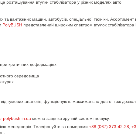
сце розташування втулки стабілізатора у різних моделях авто.
вих та вантажних машин, автобусів, спеціальної техніки. Асортимент
ог
PolyBUSH
представлений широким спектром втулок стабілізатора 
 при критичних деформаціях
ислотного середовища
ратурах
ну від гумових аналогів, функціонують максимально довго, тож дозв
p-polybush.in.ua
можна завдяки зручній системі пошуку.
ацією менеджерів. Телефонуйте за номерами
+38 (067) 373-42-28
,
+3
ин.