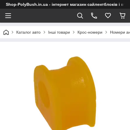
Shop-PolyBush.in.ua - інтернет магазин сайлентблоків і втул
Каталог авто
Інші товари
Крос-номери
Номери ан