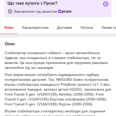
Що таке купити з Пром?
Замовлення під захистом
Опис
Характеристики
Доставка
Оплата
Умови п
Опис
Стабілізатор поперечної стійкості – вузол автомобільної
підвіски, яка складається зі стержня стабілізатора, тяг та
важелів. Ця конструкція призначена для підтримки рівноваги
автомобіля під час маневрів.
Різні марки машин потребують індивідуального підбору
поліуретанових деталей. Так, AWS1083 Gates поліуретанова
втулка стабілізатора переднього PolyBush (аналог) v17, її вісь
встановленя передня, артикул деталі 010251, призначена для
Ford Transit 5 gen. (V184/V185) Автобус (2000-2006), Ford
Transit 5 gen. (V184/V185) Бортова платформа (2000-2006),
Ford Transit 5 gen. (V184/V185) Фургон (2000-2006).
Втулки стабілізатора з поліуретану необхідні для з’єднання
стержня і стійок заднього й переднього стабілізаторів