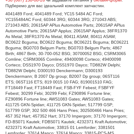
+38 (067) 138-08-26
чи задавайте питання у
онлайн-формі
.
Підберемо для вас ідеальний комплект запчастин.
4041489 Ford; 4041489 Ford; YC15 5484 AC Ford;
YC155484AC Ford; 60344 3RG; 60344 3RG; 271043 ABS;
271043 ABS; 20615AP APlus Automotive Parts; 20615AP APlus
Automotive Parts; 20615AP Applus; 20615AP Applus; 38FR1370
As Metal; 38FR1370 As Metal; 80411 ASAM; 80411 ASAM;
BC0622 Bcguma; BC0622 Bcguma; BC06221 Bcguma; BC06221
Bcguma; BG0703 Belgum Parts; BG0703 Belgum Parts; 4867
Birth; 4867 Birth; 30-700-052 BSG; 30700052 BSG; CSRM3065
Comline; CSRM3065 Comline; 49400098 Corteco; 49400098
Corteco; DSS1970 Dayco; DSS1970 Dayco; TD882W Delphi;
TD882W Delphi; D300193 Denckermann; D300193
Denckermann; B 2007 Dp group; B2007 Dp group; 06ST116
ETS; 06ST116 ETS; 819 0015 10 FAG; 819001510 FAG;
FT18449 Fast; FT18449 Fast; FSB-FYF Febest; FSBFYF
Febest; 30299 Febi; 30299 Febi; FZ90896 Fortune line;
FZ90896 Fortune line; AWS1083 Gates; AWS1083 Gates;
411725 GKN-Spidan; 411725 GKN-Spidan; 517799 GSP;
517799 GSP; 302 500 466 Hans Pries; 302500466 Hans Pries;
457 352 Hart; 457352 Hart; 37170 Impergom; 37170 Impergom;
FD-BS071 Kautek; FDBS071 Kautek; 4232371 Kraft Automotive;
4232371 Kraft Automotive; 33815 01 Lemforder; 3381501
Lemforder; 37614 Mapco; 37614 Mapco; 33815-PCS-MS