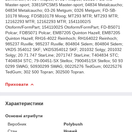
Master-sport; 33815PCSMS Master-sport; 04834 Metalcaucho;
04834 Metalcaucho; 03-26 Metgum; 0326 Metgum; FD-SB-
10178 Moog; FDSB10178 Moog; MT293 MTR; MT293 MTR;
12162293 MTR; 12162293 MTR; 15411002/S
Otoform/FormPart; 15411002S Otoform/FormPart; FD-BS071
Polcar; FDBS071 Polcar; EMB7205 Quinton Hazell; EMB7205
Quinton Hazell; RH16-4022 Reinhoch; RH164022 Reinhoch;
985237 Ruville; 985237 Ruville; 804804 Sidem; 804804 Sidem;
VKDS 354012 SKF; VKDS354012 SKF; 201032 Solgy; 201032
Solgy; 20.71.747 StarLine; 2071747 StarLine; T404834 STC;
T404834 STC; 79-00451-SX Stellox; 7900451SX Stellox; 50 93
0299 SWAG; 50930299 SWAG; 00225276 TedGum; 00225276
TedGum; 302 500 Topran; 302500 Topran.
Приховати
Характеристики
Основні атрибути
Виробник
Polybush
Стан
Новий