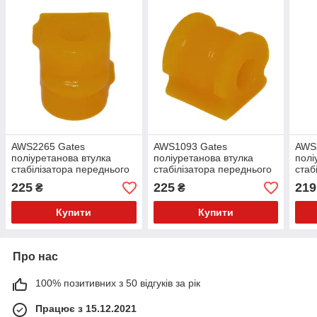
AWS2265 Gates
AWS1093 Gates
AWS
поліуретанова втулка
поліуретанова втулка
полі
стабілізатора переднього
стабілізатора переднього
стаб
PolyBush (аналог) v17
PolyBush (аналог) v17
Poly
225
225
219
₴
₴
Купити
Купити
Про нас
100% позитивних з 50 відгуків за рік
Працює з 15.12.2021