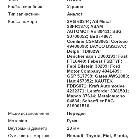
Країна виробник
Україна
Тип запчастини
Аналог
Кросс-номери
3RG 60344; AS Metal
38FR1370; ASAM
AUTOMOTIVE 80411; BSG
30700052; Birth 4867;
Comline CSRM3065; Corteco
49400098; DAYCO DSS1970;
Delphi TD882W;
Denckermann D300193; Fast
FT18449; Febest FSBFYF;
Febi Bilstein 30299; Ford
Motor Company 4041489;
GSP 517799; Gates AWS1083;
Hart 457352; KAUTEK
FDBS071; Kraft Automotive
4232371; Lemforder 3381501;
Mapco 37614; Metalcaucho
04834; Schaeffler FAG
819001510
Місце встановлення
Передня
Матеріал
Гума
Внутрішній діаметр
23 мм
Сумісність з маркою
Renault, Toyota, Fiat, Skoda,