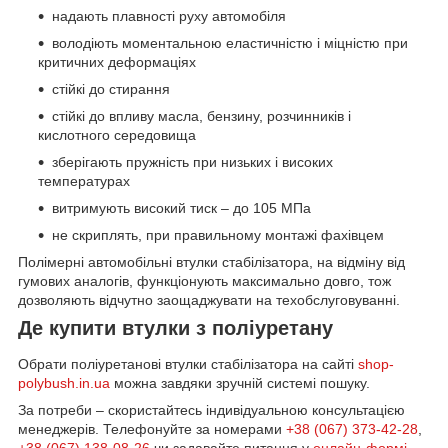
надають плавності руху автомобіля
володіють моментальною еластичністю і міцністю при
критичних деформаціях
стійкі до стирання
стійкі до впливу масла, бензину, розчинників і
кислотного середовища
зберігають пружність при низьких і високих
температурах
витримують високий тиск – до 105 МПа
не скриплять, при правильному монтажі фахівцем
Полімерні автомобільні втулки стабілізатора, на відміну від
гумових аналогів, функціонують максимально довго, тож
дозволяють відчутно заощаджувати на техобслуговуванні.
Де купити втулки з поліуретану
Обрати поліуретанові втулки стабілізатора на сайті
shop-
polybush.in.ua
можна завдяки зручній системі пошуку.
За потреби – скористайтесь індивідуальною консультацією
менеджерів. Телефонуйте за номерами
+38 (067) 373-42-28
,