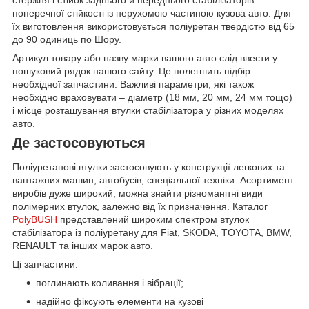
поперечної стійкості із нерухомою частиною кузова авто. Для
їх виготовлення використовується поліуретан твердістю від 65
до 90 одиниць по Шору.
Артикул товару або назву марки вашого авто слід ввести у
пошуковий рядок нашого сайту. Це полегшить підбір
необхідної запчастини. Важливі параметри, які також
необхідно враховувати – діаметр (18 мм, 20 мм, 24 мм тощо)
і місце розташування втулки стабілізатора у різних моделях
авто.
Де застосовуються
Поліуретанові втулки застосовують у конструкції легкових та
вантажних машин, автобусів, спеціальної техніки. Асортимент
виробів дуже широкий, можна знайти різноманітні види
полімерних втулок, залежно від їх призначення. Каталог
PolyBUSH
представлений широким спектром втулок
стабілізатора із поліуретану для Fiat, SKODA, TOYOTA, BMW,
RENAULT та інших марок авто.
Ці запчастини:
поглинають коливання і вібрації;
надійно фіксують елементи на кузові