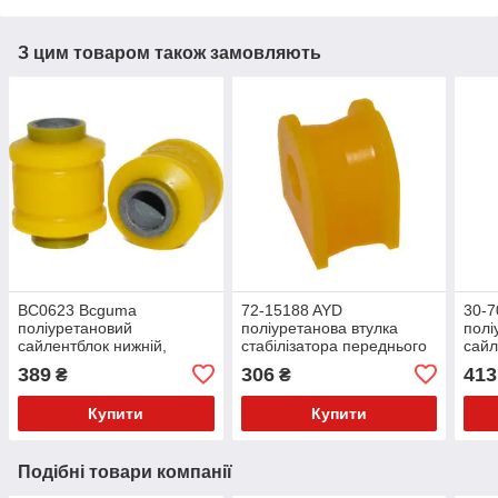
З цим товаром також замовляють
BC0623 Bcguma
72-15188 AYD
30-7
поліуретановий
поліуретанова втулка
полі
сайлентблок нижній,
стабілізатора переднього
сайл
заднього амортизатора
PolyBush (аналог) v17
задн
389
306
413
₴
₴
PolyBush (аналог) v17
Poly
Купити
Купити
Подібні товари компанії