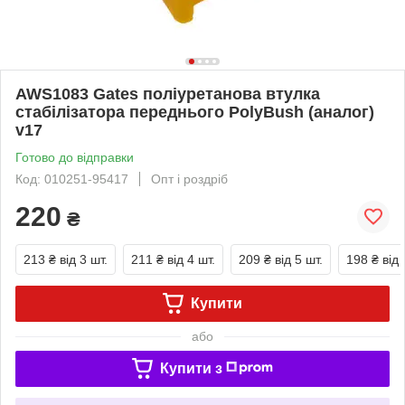
AWS1083 Gates поліуретанова втулка
стабілізатора переднього PolyBush (аналог)
v17
Готово до відправки
Код: 010251-95417
Опт і роздріб
220
₴
213 ₴
від 3 шт.
211 ₴
від 4 шт.
209 ₴
від 5 шт.
198 ₴
від 
Купити
або
Купити з