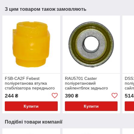
З цим товаром також замовляють
FSB-CA2F Febest
RAU5701 Caster
DSS
поліуретанова втулка
поліуретановий
полі
стабілізатора переднього
сайлентблок заднього
сайл
PolyBush (аналог) v17
верхнього кривого важеля
задн
244
390
514
₴
₴
PolyBush (аналог) v17
попе
Poly
Купити
Купити
Подібні товари компанії