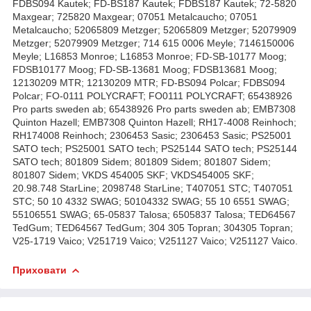
FDBS094 Kautek; FD-BS187 Kautek; FDBS187 Kautek; 72-5820
Maxgear; 725820 Maxgear; 07051 Metalcaucho; 07051
Metalcaucho; 52065809 Metzger; 52065809 Metzger; 52079909
Metzger; 52079909 Metzger; 714 615 0006 Meyle; 7146150006
Meyle; L16853 Monroe; L16853 Monroe; FD-SB-10177 Moog;
FDSB10177 Moog; FD-SB-13681 Moog; FDSB13681 Moog;
12130209 MTR; 12130209 MTR; FD-BS094 Polcar; FDBS094
Polcar; FO-0111 POLYCRAFT; FO0111 POLYCRAFT; 65438926
Pro parts sweden ab; 65438926 Pro parts sweden ab; EMB7308
Quinton Hazell; EMB7308 Quinton Hazell; RH17-4008 Reinhoch;
RH174008 Reinhoch; 2306453 Sasic; 2306453 Sasic; PS25001
SATO tech; PS25001 SATO tech; PS25144 SATO tech; PS25144
SATO tech; 801809 Sidem; 801809 Sidem; 801807 Sidem;
801807 Sidem; VKDS 454005 SKF; VKDS454005 SKF;
20.98.748 StarLine; 2098748 StarLine; T407051 STC; T407051
STC; 50 10 4332 SWAG; 50104332 SWAG; 55 10 6551 SWAG;
55106551 SWAG; 65-05837 Talosa; 6505837 Talosa; TED64567
TedGum; TED64567 TedGum; 304 305 Topran; 304305 Topran;
V25-1719 Vaico; V251719 Vaico; V251127 Vaico; V251127 Vaico.
Приховати