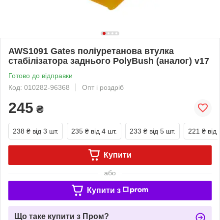
AWS1091 Gates поліуретанова втулка
стабілізатора заднього PolyBush (аналог) v17
Готово до відправки
Код: 010282-96368
Опт і роздріб
245
₴
238 ₴
від 3 шт.
235 ₴
від 4 шт.
233 ₴
від 5 шт.
221 ₴
від 
Купити
або
Купити з
Що таке купити з Пром?