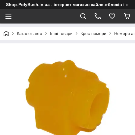
Shop-PolyBush.in.ua - інтернет магазин сайлентблоків і втул
Каталог авто
Інші товари
Крос-номери
Номери ан