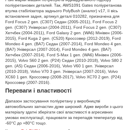
поліуретанових деталей. Так, AWS1091 Gates поліуретанова
втулка стабілізатора заднього PolyBush (аналог) v17, її вісь
встановленя задня, артикул деталі 010282, призначена для
Ford Focus 2 gen. (C307) Седан (2005-2011), Ford Focus 2
gen. (C307) Універсал (2004-2011), Ford Focus 2 gen. (C307)
Хетчбек (2004-2011), Ford Galaxy 2 gen. (WA6) Мінівен (2006-
2015), Ford Kuga 2 gen. (C520) Кроссовер (2012-2019), Ford
Mondeo 4 gen. (BA7) Седан (2007-2014), Ford Mondeo 4 gen.
(BA7) Універсал (2007-2014), Ford Mondeo 4 gen. (BA7)
Хетчбек (2007-2014), Ford S-Max 1 gen. (WA6) Мінівен (2006-
2015), Volvo S60 2 gen. (P24) Седан (2010-2018), Volvo S80 2
gen. (AS) Седан (2006-2016), Volvo V60 1 gen. Універсал
(2010-2018), Volvo V70 3 gen. Універсал (2007-2016), Volvo
XC60 1 gen. Кроссовер (2008-2017), Volvo XC70 2 gen. (P24)
Кроссовер (2007-2016).
Переваги і властивості
Діапазон застосування поліуретану у виробництві
автомобільних запчастин дуже широкий. Адже вироби з цього
матеріалу здатні зберігати свої властивості в агресивних
умовах експлуатації, працювати за перепадів температур від
-60°С до +80°С тощо.