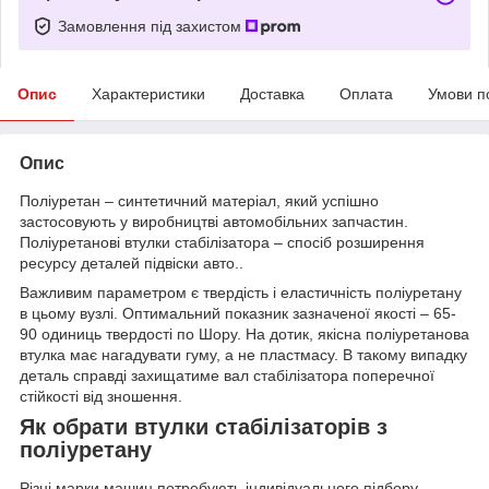
Замовлення під захистом
Опис
Характеристики
Доставка
Оплата
Умови п
Опис
Поліуретан – синтетичний матеріал, який успішно
застосовують у виробництві автомобільних запчастин.
Поліуретанові втулки стабілізатора – спосіб розширення
ресурсу деталей підвіски авто..
Важливим параметром є твердість і еластичність поліуретану
в цьому вузлі. Оптимальний показник зазначеної якості – 65-
90 одиниць твердості по Шору. На дотик, якісна поліуретанова
втулка має нагадувати гуму, а не пластмасу. В такому випадку
деталь справді захищатиме вал стабілізатора поперечної
стійкості від зношення.
Як обрати втулки стабілізаторів з
поліуретану
Різні марки машин потребують індивідуального підбору