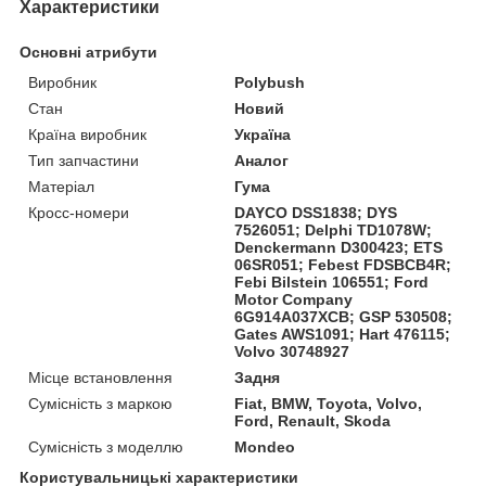
Характеристики
Основні атрибути
Виробник
Polybush
Стан
Новий
Країна виробник
Україна
Тип запчастини
Аналог
Матеріал
Гума
Кросс-номери
DAYCO DSS1838; DYS
7526051; Delphi TD1078W;
Denckermann D300423; ETS
06SR051; Febest FDSBCB4R;
Febi Bilstein 106551; Ford
Motor Company
6G914A037XCB; GSP 530508;
Gates AWS1091; Hart 476115;
Volvo 30748927
Місце встановлення
Задня
Сумісність з маркою
Fiat, BMW, Toyota, Volvo,
Ford, Renault, Skoda
Сумісність з моделлю
Mondeo
Користувальницькі характеристики