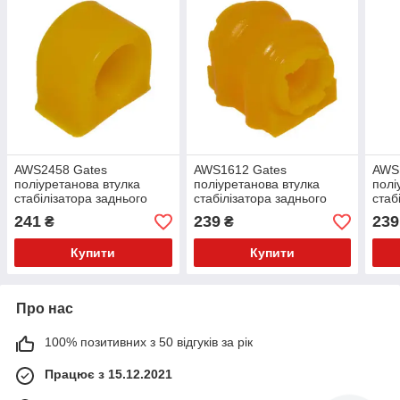
AWS2458 Gates
AWS1612 Gates
AWS
поліуретанова втулка
поліуретанова втулка
полі
стабілізатора заднього
стабілізатора заднього
стаб
PolyBush (аналог) v17
PolyBush (аналог) v17
заок
241
239
239
₴
₴
(ана
Купити
Купити
Про нас
100% позитивних з 50 відгуків за рік
Працює з 15.12.2021