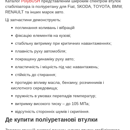
Каталог
PolyBUSH
представлений широким спектром втулок
стабілізатора із поліуретану для Fiat, SKODA, TOYOTA, BMW,
RENAULT та інших марок авто.
Ці запчастини демонструють:
поглинання коливань і вібрацій
фіксацію елементів на кузові;
стабільну витримку при критичних навантаженнях;
плавність руху автомобіля;
покращену динаміку руху авто;
еластичність і міцність під час навантажень;
стійкість до стирання;
протидію впливу масла, бензину, розчинників і
кислотного середовища;
пружність в умовах перепадів температур;
витримку високого тиску – до 105 МПа;
відсутність сторонніх шумів і скрипіння.
Де купити поліуретанові втулки
Завдяки зручній системі пошуку, купити втулки стабілізатора