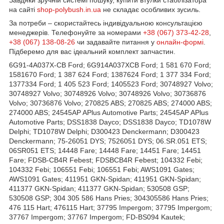
на сайті
shop-polybush.in.ua
не складає особливих зусиль.
За потреби – скористайтесь індивідуальною консультацією
менеджерів. Телефонуйте за номерами
+38 (067) 373-42-28
,
+38 (067) 138-08-26
чи задавайте питання у
онлайн-формі
.
Підберемо для вас ідеальний комплект запчастин.
6G91-4A037X-CB Ford; 6G914A037XCB Ford; 1 581 670 Ford;
1581670 Ford; 1 387 624 Ford; 1387624 Ford; 1 377 334 Ford;
1377334 Ford; 1 405 523 Ford; 1405523 Ford; 30748927 Volvo;
30748927 Volvo; 30748926 Volvo; 30748926 Volvo; 30736876
Volvo; 30736876 Volvo; 270825 ABS; 270825 ABS; 274000 ABS;
274000 ABS; 24545AP APlus Automotive Parts; 24545AP APlus
Automotive Parts; DSS1838 Dayco; DSS1838 Dayco; TD1078W
Delphi; TD1078W Delphi; D300423 Denckermann; D300423
Denckermann; 75-26051 DYS; 7526051 DYS; 06.SR.051 ETS;
06SR051 ETS; 14448 Fare; 14448 Fare; 14451 Fare; 14451
Fare; FDSB-CB4R Febest; FDSBCB4R Febest; 104332 Febi;
104332 Febi; 106551 Febi; 106551 Febi; AWS1091 Gates;
AWS1091 Gates; 411951 GKN-Spidan; 411951 GKN-Spidan;
411377 GKN-Spidan; 411377 GKN-Spidan; 530508 GSP;
530508 GSP; 304 305 586 Hans Pries; 304305586 Hans Pries;
476 115 Hart; 476115 Hart; 37795 Impergom; 37795 Impergom;
37767 Impergom; 37767 Impergom; FD-BS094 Kautek;