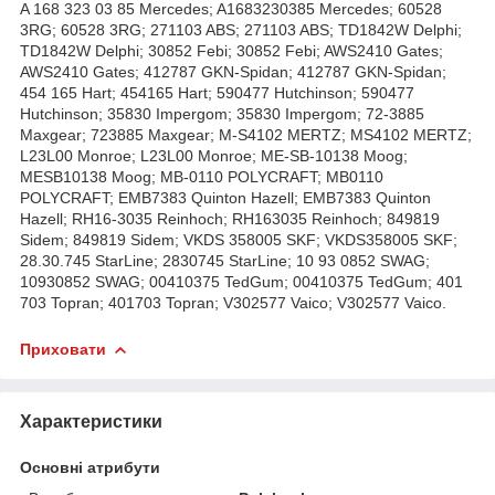
A 168 323 03 85 Mercedes; A1683230385 Mercedes; 60528
3RG; 60528 3RG; 271103 ABS; 271103 ABS; TD1842W Delphi;
TD1842W Delphi; 30852 Febi; 30852 Febi; AWS2410 Gates;
AWS2410 Gates; 412787 GKN-Spidan; 412787 GKN-Spidan;
454 165 Hart; 454165 Hart; 590477 Hutchinson; 590477
Hutchinson; 35830 Impergom; 35830 Impergom; 72-3885
Maxgear; 723885 Maxgear; M-S4102 MERTZ; MS4102 MERTZ;
L23L00 Monroe; L23L00 Monroe; ME-SB-10138 Moog;
MESB10138 Moog; MB-0110 POLYCRAFT; MB0110
POLYCRAFT; EMB7383 Quinton Hazell; EMB7383 Quinton
Hazell; RH16-3035 Reinhoch; RH163035 Reinhoch; 849819
Sidem; 849819 Sidem; VKDS 358005 SKF; VKDS358005 SKF;
28.30.745 StarLine; 2830745 StarLine; 10 93 0852 SWAG;
10930852 SWAG; 00410375 TedGum; 00410375 TedGum; 401
703 Topran; 401703 Topran; V302577 Vaico; V302577 Vaico.
Приховати
Характеристики
Основні атрибути