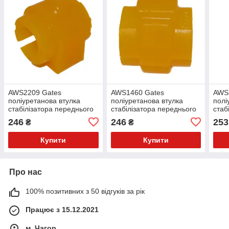
AWS2209 Gates
AWS1460 Gates
AWS
поліуретанова втулка
поліуретанова втулка
полі
стабілізатора переднього
стабілізатора переднього
стаб
PolyBush (аналог) v17
PolyBush (аналог) v17
Poly
246
246
253
₴
₴
Купити
Купити
Про нас
100% позитивних з 50 відгуків за рік
Працює з 15.12.2021
м. Чагор