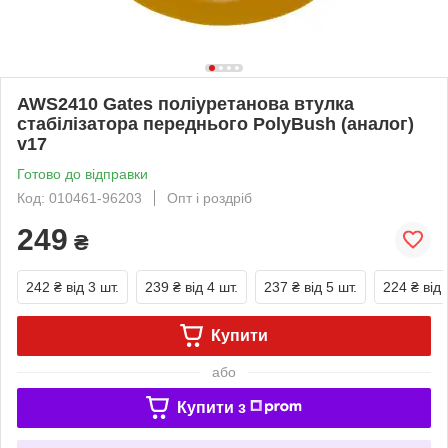
AWS2410 Gates поліуретанова втулка
стабілізатора переднього PolyBush (аналог)
v17
Готово до відправки
Код: 010461-96203
Опт і роздріб
249
₴
242 ₴
від 3 шт.
239 ₴
від 4 шт.
237 ₴
від 5 шт.
224 ₴
від 
Купити
або
Купити з