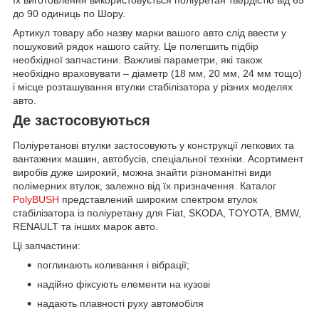
до 90 одиниць по Шору.
Артикул товару або назву марки вашого авто слід ввести у
пошуковий рядок нашого сайту. Це полегшить підбір
необхідної запчастини. Важливі параметри, які також
необхідно враховувати – діаметр (18 мм, 20 мм, 24 мм тощо)
і місце розташування втулки стабілізатора у різних моделях
авто.
Де застосовуються
Поліуретанові втулки застосовують у конструкції легкових та
вантажних машин, автобусів, спеціальної техніки. Асортимент
виробів дуже широкий, можна знайти різноманітні види
полімерних втулок, залежно від їх призначення. Каталог
PolyBUSH
представлений широким спектром втулок
стабілізатора із поліуретану для Fiat, SKODA, TOYOTA, BMW,
RENAULT та інших марок авто.
Ці запчастини:
поглинають коливання і вібрації;
надійно фіксують елементи на кузові
надають плавності руху автомобіля