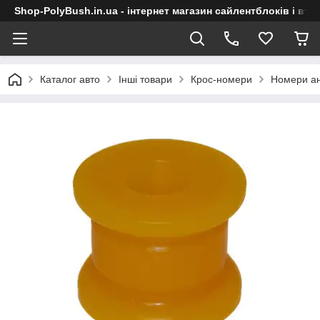
Shop-PolyBush.in.ua - інтернет магазин сайлентблоків і втул
Каталог авто
Інші товари
Крос-номери
Номери ан