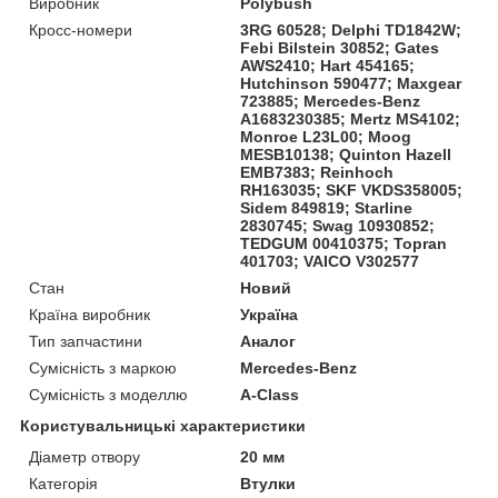
Виробник
Polybush
Кросс-номери
3RG 60528; Delphi TD1842W;
Febi Bilstein 30852; Gates
AWS2410; Hart 454165;
Hutchinson 590477; Maxgear
723885; Mercedes-Benz
A1683230385; Mertz MS4102;
Monroe L23L00; Moog
MESB10138; Quinton Hazell
EMB7383; Reinhoch
RH163035; SKF VKDS358005;
Sidem 849819; Starline
2830745; Swag 10930852;
TEDGUM 00410375; Topran
401703; VAICO V302577
Стан
Новий
Країна виробник
Україна
Тип запчастини
Аналог
Сумісність з маркою
Mercedes-Benz
Сумісність з моделлю
A-Class
Користувальницькі характеристики
Діаметр отвору
20 мм
Категорія
Втулки