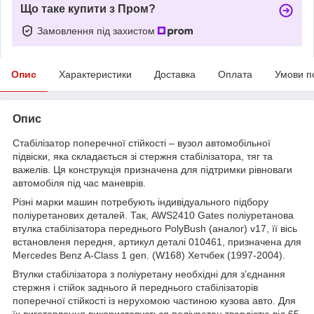
Що таке купити з Пром?
Замовлення під захистом
Опис
Характеристики
Доставка
Оплата
Умови п
Опис
Стабілізатор поперечної стійкості – вузол автомобільної
підвіски, яка складається зі стержня стабілізатора, тяг та
важелів. Ця конструкція призначена для підтримки рівноваги
автомобіля під час маневрів.
Різні марки машин потребують індивідуального підбору
поліуретанових деталей. Так, AWS2410 Gates поліуретанова
втулка стабілізатора переднього PolyBush (аналог) v17, її вісь
встановленя передня, артикул деталі 010461, призначена для
Mercedes Benz A-Class 1 gen. (W168) Хетчбек (1997-2004).
Втулки стабілізатора з поліуретану необхідні для з’єднання
стержня і стійок заднього й переднього стабілізаторів
поперечної стійкості із нерухомою частиною кузова авто. Для
їх виготовлення використовується поліуретан твердістю від 65