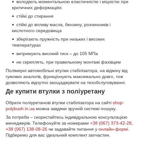
володіють моментальною еластичністю і міцністю при
критичних деформаціях
стійкі до стирання
стійкі до впливу масла, бензину, розчинників і
кислотного середовища
зберігають пружність при низьких і високих
температурах
витримують високий тиск – до 105 МПа
не скриплять, при правильному монтажі фахівцем
Полімерні автомобільні втулки стабілізатора, на відміну від
гумових аналогів, функціонують максимально довго, тож
дозволяють відчутно заощаджувати на техобслуговуванні.
Де купити втулки з поліуретану
Обрати поліуретанові втулки стабілізатора на сайті
shop-
polybush.in.ua
можна завдяки зручній системі пошуку.
За потреби – скористайтесь індивідуальною консультацією
менеджерів. Телефонуйте за номерами
+38 (067) 373-42-28
,
+38 (067) 138-08-26
чи задавайте питання у
онлайн-формі
.
Підберемо для вас ідеальний комплект запчастин.