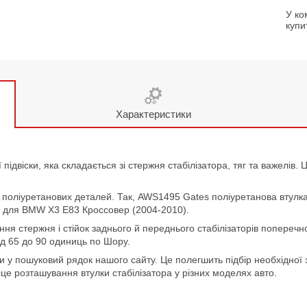
У ко
купи
Характеристики
 підвіски, яка складається зі стержня стабілізатора, тяг та важелів
поліуретанових деталей. Так, AWS1495 Gates поліуретанова втулка ст
а для BMW X3 E83 Кроссовер (2004-2010).
ання стержня і стійок заднього й переднього стабілізаторів поперечно
ід 65 до 90 одиниць по Шору.
и у пошуковий рядок нашого сайту. Це полегшить підбір необхідної 
сце розташування втулки стабілізатора у різних моделях авто.