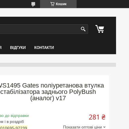
Кошик
Я
ВІДГУКИ
КОНТАКТИ
S1495 Gates поліуретанова втулка
стабілізатора заднього PolyBush
(аналог) v17
281 ₴
во до відправки
м і в роздріб
Показати оптові ціни
:
010695-97239