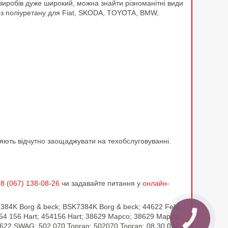
 виробів дуже широкий, можна знайти різноманітні види
із поліуретану для Fiat, SKODA, TOYOTA, BMW,
оляють відчутно заощаджувати на техобслуговуванні.
8 (067) 138-08-26
чи задавайте питання у
онлайн-
384K Borg & beck; BSK7384K Borg & beck; 44622 Febi;
4 156 Hart; 454156 Hart; 38629 Mapco; 38629 Mapco;
2 SWAG; 502 070 Topran; 502070 Topran; 08.30.092