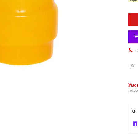
+
пове