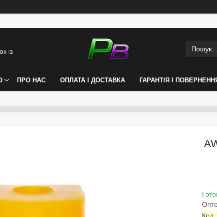
к із
О
ПРО НАС
ОПЛАТА І ДОСТАВКА
ГАРАНТІЯ І ПОВЕРНЕНН
AW
Гото
Опто
Код