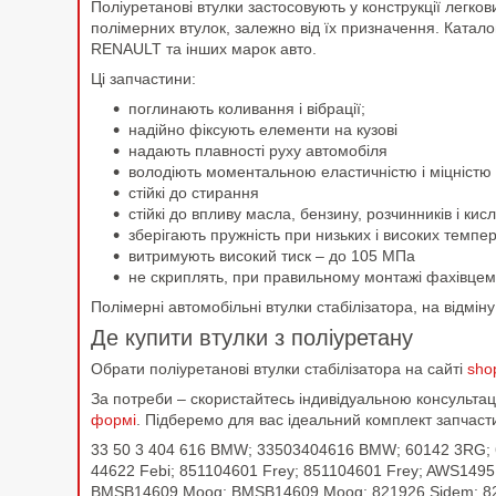
Поліуретанові втулки застосовують у конструкції легко
полімерних втулок, залежно від їх призначення. Катал
RENAULT та інших марок авто.
Ці запчастини:
поглинають коливання і вібрації;
надійно фіксують елементи на кузові
надають плавності руху автомобіля
володіють моментальною еластичністю і міцністю
стійкі до стирання
стійкі до впливу масла, бензину, розчинників і к
зберігають пружність при низьких і високих темпе
витримують високий тиск – до 105 МПа
не скриплять, при правильному монтажі фахівцем
Полімерні автомобільні втулки стабілізатора, на відмі
Де купити втулки з поліуретану
Обрати поліуретанові втулки стабілізатора на сайті
sho
За потреби – скористайтесь індивідуальною консульт
формі
. Підберемо для вас ідеальний комплект запчаст
33 50 3 404 616 BMW; 33503404616 BMW; 60142 3RG; 60
44622 Febi; 851104601 Frey; 851104601 Frey; AWS1495
BMSB14609 Moog; BMSB14609 Moog; 821926 Sidem; 821