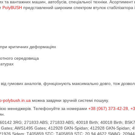
вих та вантажних машин, автобусів, спеціальної техніки. Асортимент
ог
PolyBUSH
представлений широким спектром втулок стабілізатора 
 при критичних деформаціях
ислотного середовища
ратурах
ну від гумових аналогів, функціонують максимально довго, тож дозв
p-polybush.in.ua
можна завдяки зручній системі пошуку.
ацією менеджерів. Телефонуйте за номерами
+38 (067) 373-42-28
,
+3
ин.
142 3RG; 271833 ABS; 271833 ABS; 40018 Birth; 40018 Birth; BSK7
 Gates; AWS1495 Gates; 412928 GKN-Spidan; 412928 GKN-Spidan; 45
926 Sidem; T405859 STC; T405859 STC; 20 94 4622 SWAG; 2094462