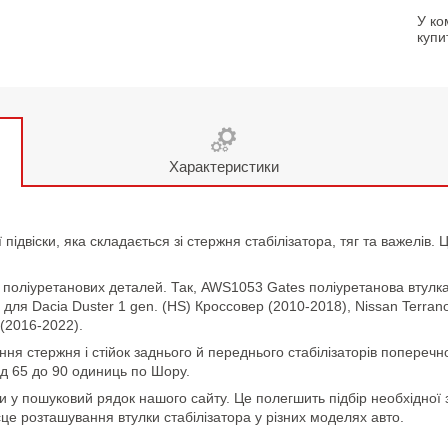
У ко
купи
Характеристики
 підвіски, яка складається зі стержня стабілізатора, тяг та важелів
поліуретанових деталей. Так, AWS1053 Gates поліуретанова втулка ст
для Dacia Duster 1 gen. (HS) Кроссовер (2010-2018), Nissan Terrano
 (2016-2022).
ання стержня і стійок заднього й переднього стабілізаторів поперечно
ід 65 до 90 одиниць по Шору.
и у пошуковий рядок нашого сайту. Це полегшить підбір необхідної 
сце розташування втулки стабілізатора у різних моделях авто.