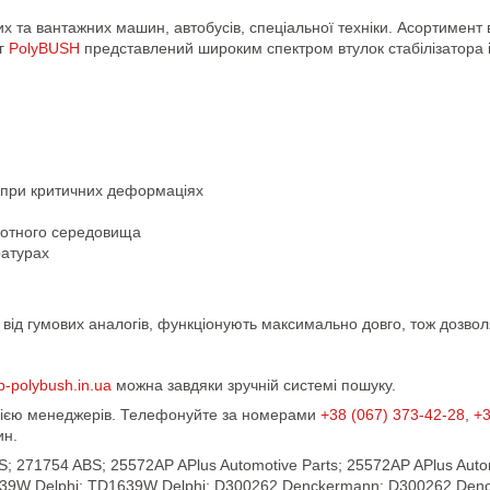
вих та вантажних машин, автобусів, спеціальної техніки. Асортимент
ог
PolyBUSH
представлений широким спектром втулок стабілізатора 
 при критичних деформаціях
ислотного середовища
ратурах
ну від гумових аналогів, функціонують максимально довго, тож дозв
p-polybush.in.ua
можна завдяки зручній системі пошуку.
ацією менеджерів. Телефонуйте за номерами
+38 (067) 373-42-28
,
+3
ин.
S; 271754 ABS; 25572AP APlus Automotive Parts; 25572AP APlus Auto
39W Delphi; TD1639W Delphi; D300262 Denckermann; D300262 Denc