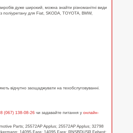
 виробів дуже широкий, можна знайти різноманітні види
із поліуретану для Fiat, SKODA, TOYOTA, BMW,
оляють відчутно заощаджувати на техобслуговуванні.
8 (067) 138-08-26
чи задавайте питання у
онлайн-
motive Parts; 25572AP Applus; 25572AP Applus; 32798
kermann; 14095 Fare; 14095 Fare; RNSBDUSR Febest;