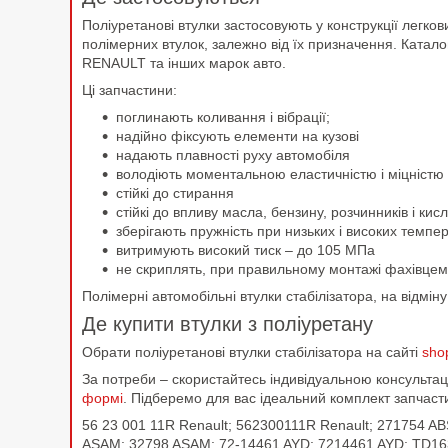
Поліуретанові втулки застосовують у конструкції легко
полімерних втулок, залежно від їх призначення. Катал
RENAULT та інших марок авто.
Ці запчастини:
поглинають коливання і вібрації;
надійно фіксують елементи на кузові
надають плавності руху автомобіля
володіють моментальною еластичністю і міцністю
стійкі до стирання
стійкі до впливу масла, бензину, розчинників і к
зберігають пружність при низьких і високих темпе
витримують високий тиск – до 105 МПа
не скриплять, при правильному монтажі фахівцем
Полімерні автомобільні втулки стабілізатора, на відмі
Де купити втулки з поліуретану
Обрати поліуретанові втулки стабілізатора на сайті
sho
За потреби – скористайтесь індивідуальною консульт
формі
. Підберемо для вас ідеальний комплект запчаст
56 23 001 11R Renault; 562300111R Renault; 271754 AB
ASAM; 32798 ASAM; 72-14461 AYD; 7214461 AYD; TD16