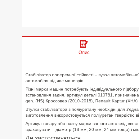
Опис
Стабілізатор поперечної стійкості – вузол автомобільної
автомобіля під час маневрів.
Різні марки машин потребують індивідуального підбору 
встановленя задня, артикул деталі 010781, призначена 
gen. (HS) Кроссовер (2010-2018), Renault Kaptur (XHA)
Втулки стабілізатора з поліуретану необхідні для з’єдн
виготовлення використовується поліуретан твердістю в
Артикул товару або назву марки вашого авто слід ввест
враховувати – діаметр (18 мм, 20 мм, 24 мм тощо) і мі
Де застосовуються