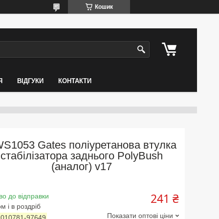
Кошик
Я
ВІДГУКИ
КОНТАКТИ
S1053 Gates поліуретанова втулка
стабілізатора заднього PolyBush
(аналог) v17
241 ₴
во до відправки
м і в роздріб
Показати оптові ціни
:
010781-97649