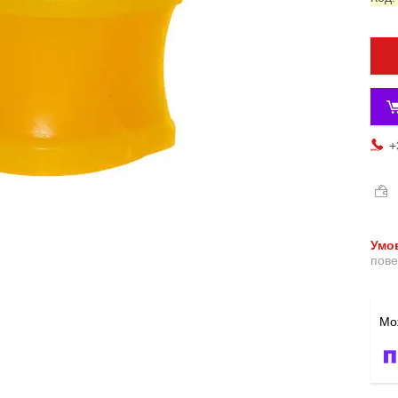
+
пове