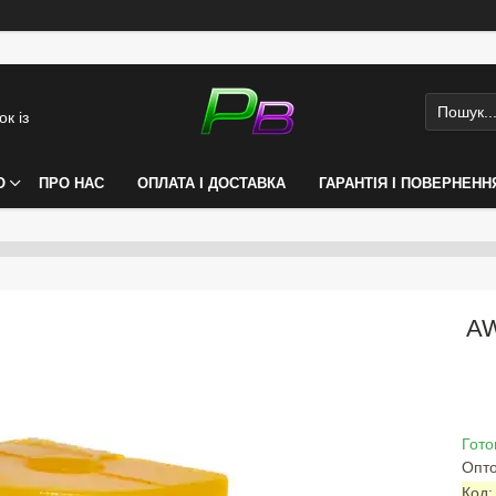
к із
О
ПРО НАС
ОПЛАТА І ДОСТАВКА
ГАРАНТІЯ І ПОВЕРНЕНН
AW
Гото
Опто
Код