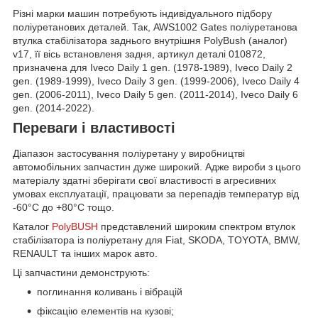
Різні марки машин потребують індивідуального підбору
поліуретанових деталей. Так, AWS1002 Gates поліуретанова
втулка стабілізатора заднього внутрішня PolyBush (аналог)
v17, її вісь встановленя задня, артикул деталі 010872,
призначена для Iveco Daily 1 gen. (1978-1989), Iveco Daily 2
gen. (1989-1999), Iveco Daily 3 gen. (1999-2006), Iveco Daily 4
gen. (2006-2011), Iveco Daily 5 gen. (2011-2014), Iveco Daily 6
gen. (2014-2022).
Переваги і властивості
Діапазон застосування поліуретану у виробництві
автомобільних запчастин дуже широкий. Адже вироби з цього
матеріалу здатні зберігати свої властивості в агресивних
умовах експлуатації, працювати за перепадів температур від
-60°С до +80°С тощо.
Каталог
PolyBUSH
представлений широким спектром втулок
стабілізатора із поліуретану для Fiat, SKODA, TOYOTA, BMW,
RENAULT та інших марок авто.
Ці запчастини демонструють:
поглинання коливань і вібрацій
фіксацію елементів на кузові;