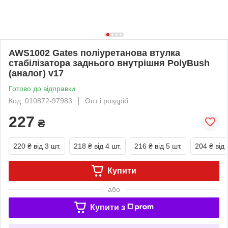
AWS1002 Gates поліуретанова втулка
стабілізатора заднього внутрішня PolyBush
(аналог) v17
Готово до відправки
Код: 010872-97983
Опт і роздріб
227
₴
220 ₴
від 3 шт.
218 ₴
від 4 шт.
216 ₴
від 5 шт.
204 ₴
від 
Купити
або
Купити з