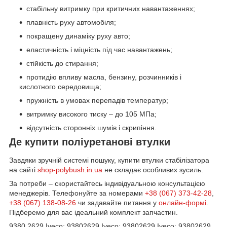
стабільну витримку при критичних навантаженнях;
плавність руху автомобіля;
покращену динаміку руху авто;
еластичність і міцність під час навантажень;
стійкість до стирання;
протидію впливу масла, бензину, розчинників і
кислотного середовища;
пружність в умовах перепадів температур;
витримку високого тиску – до 105 МПа;
відсутність сторонніх шумів і скрипіння.
Де купити поліуретанові втулки
Завдяки зручній системі пошуку, купити втулки стабілізатора
на сайті
shop-polybush.in.ua
не складає особливих зусиль.
За потреби – скористайтесь індивідуальною консультацією
менеджерів. Телефонуйте за номерами
+38 (067) 373-42-28
,
+38 (067) 138-08-26
чи задавайте питання у
онлайн-формі
.
Підберемо для вас ідеальний комплект запчастин.
9380 2629 Iveco; 93802629 Iveco; 93802629 Iveco; 93802629