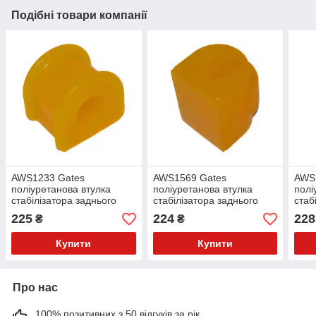
Подібні товари компанії
AWS1233 Gates
AWS1569 Gates
AWS
поліуретанова втулка
поліуретанова втулка
полі
стабілізатора заднього
стабілізатора заднього
стаб
PolyBush (аналог) v17
PolyBush (аналог) v17
Poly
225
224
228
₴
₴
Купити
Купити
Про нас
100% позитивних з 50 відгуків за рік