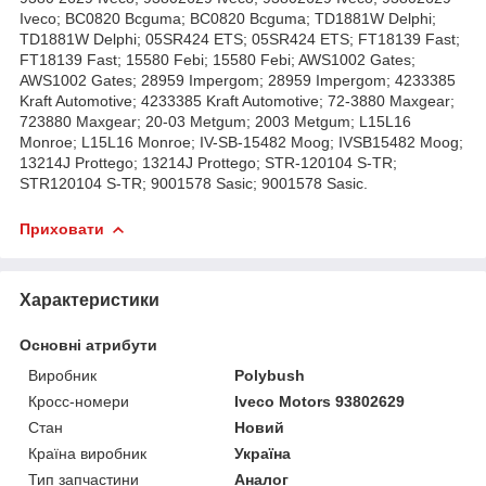
Iveco; BC0820 Bcguma; BC0820 Bcguma; TD1881W Delphi;
TD1881W Delphi; 05SR424 ETS; 05SR424 ETS; FT18139 Fast;
FT18139 Fast; 15580 Febi; 15580 Febi; AWS1002 Gates;
AWS1002 Gates; 28959 Impergom; 28959 Impergom; 4233385
Kraft Automotive; 4233385 Kraft Automotive; 72-3880 Maxgear;
723880 Maxgear; 20-03 Metgum; 2003 Metgum; L15L16
Monroe; L15L16 Monroe; IV-SB-15482 Moog; IVSB15482 Moog;
13214J Prottego; 13214J Prottego; STR-120104 S-TR;
STR120104 S-TR; 9001578 Sasic; 9001578 Sasic.
Приховати
Характеристики
Основні атрибути
Виробник
Polybush
Кросс-номери
Iveco Motors 93802629
Стан
Новий
Країна виробник
Україна
Тип запчастини
Аналог