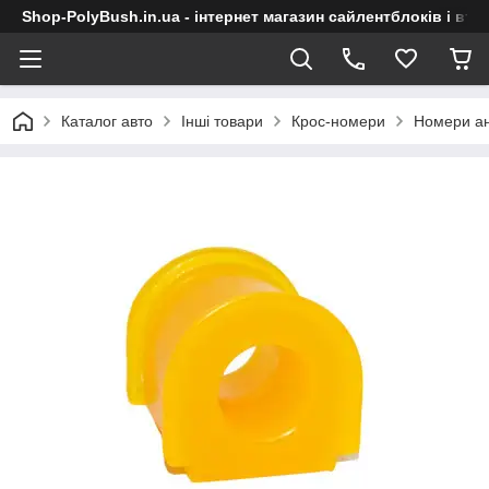
Shop-PolyBush.in.ua - інтернет магазин сайлентблоків і втул
Каталог авто
Інші товари
Крос-номери
Номери ан