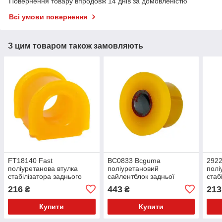
Повернення товару впродовж 14 днів за домовленістю
Всі умови повернення
З цим товаром також замовляють
FT18140 Fast
BC0833 Bcguma
292
поліуретанова втулка
поліуретановий
полі
стабілізатора заднього
сайлентблок задньої
стаб
внутрішня PolyBush
ресори і сережки ресори
внут
216
443
213
₴
₴
(аналог) v17
PolyBush (аналог) v17
(ана
Купити
Купити