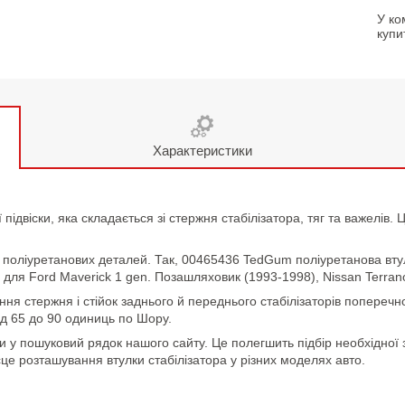
У ко
купи
Характеристики
 підвіски, яка складається зі стержня стабілізатора, тяг та важелів
поліуретанових деталей. Так, 00465436 TedGum поліуретанова втулка
 для Ford Maverick 1 gen. Позашляховик (1993-1998), Nissan Terran
ання стержня і стійок заднього й переднього стабілізаторів поперечно
ід 65 до 90 одиниць по Шору.
и у пошуковий рядок нашого сайту. Це полегшить підбір необхідної 
сце розташування втулки стабілізатора у різних моделях авто.