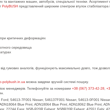
вих та вантажних машин, автобусів, спеціальної техніки. Асортимент
ог
PolyBUSH
представлений широким спектром втулок стабілізатора 
 при критичних деформаціях
ислотного середовища
ратурах
ну від гумових аналогів, функціонують максимально довго, тож дозв
p-polybush.in.ua
можна завдяки зручній системі пошуку.
ацією менеджерів. Телефонуйте за номерами
+38 (067) 373-42-28
,
+3
ин.
9 Ford; 54613-7F001 Nissan; 546137F001 Nissan; 54613-0F001 Nissa
N18064 Blue Print; ADN18064 Blue Print; ADN18062 Blue Print; AD
re; 22244 Fare; NSB-R20R Febest; NSBR20R Febest; 42551 Febi; 42