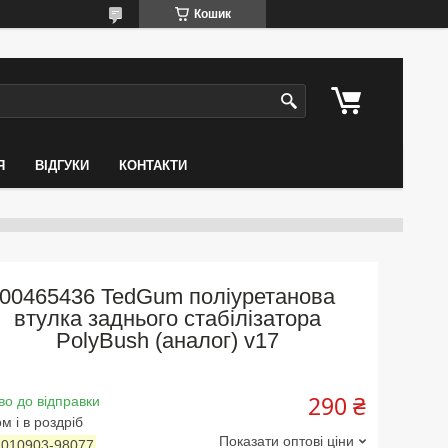
Кошик
Я
ВІДГУКИ
КОНТАКТИ
00465436 TedGum поліуретанова
втулка заднього стабілізатора
PolyBush (аналог) v17
290 ₴
во до відправки
м і в роздріб
Показати оптові ціни
:
010903-98077