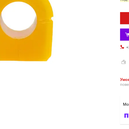
+
пове