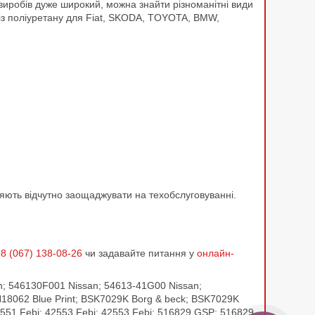
 виробів дуже широкий, можна знайти різноманітні види
із поліуретану для Fiat, SKODA, TOYOTA, BMW,
оляють відчутно заощаджувати на техобслуговуванні.
8 (067) 138-08-26
чи задавайте питання у
онлайн-
n; 546130F001 Nissan; 54613-41G00 Nissan;
N18062 Blue Print; BSK7029K Borg & beck; BSK7029K
551 Febi; 42553 Febi; 42553 Febi; 516829 GSP; 516829