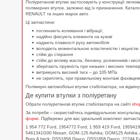
Поліуретанові втулки застосовують у конструкції легко
полімерних втулок, залежно від їх призначення. Катал
RENAULT та інших марок авто.
Ці запчастини:
поглинають коливання і вібрації;
надійно фіксують елементи на кузові
надають плавності руху автомобіля
володіють моментальною еластичністю і міцністю
стійкі до стирання
стійкі до впливу масла, бензину, розчинників і к
зберігають пружність при низьких і високих темпе
витримують високий тиск – до 105 МПа
не скриплять, при правильному монтажі фахівцем
Полімерні автомобільні втулки стабілізатора, на відмі
Де купити втулки з поліуретану
Обрати поліуретанові втулки стабілізатора на сайті
sho
За потреби – скористайтесь індивідуальною консульт
формі
. Підберемо для вас ідеальний комплект запчаст
1 954 772 Ford; 1954772 Ford; 1 959 419 Ford; 195941
5461341G00 Nissan; GOM-125 Ashika; GOM125 Ashika; AD
Borg & beck; DSS1858 Dayco; DSS1858 Dayco; 22244 Fa