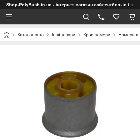
Shop-PolyBush.in.ua - інтернет магазин сайлентблоків і втул
Каталог авто
Інші товари
Крос-номери
Номери ан