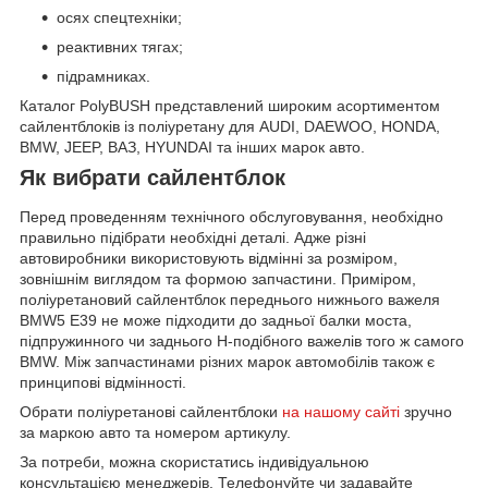
осях спецтехніки;
реактивних тягах;
підрамниках.
Каталог PolyBUSH представлений широким асортиментом
сайлентблоків із поліуретану для AUDI, DAEWOO, HONDA,
BMW, JEEP, ВАЗ, HYUNDAI та інших марок авто.
Як вибрати сайлентблок
Перед проведенням технічного обслуговування, необхідно
правильно підібрати необхідні деталі. Адже різні
автовиробники використовують відмінні за розміром,
зовнішнім виглядом та формою запчастини. Приміром,
поліуретановий сайлентблок переднього нижнього важеля
BMW5 E39 не може підходити до задньої балки моста,
підпружинного чи заднього Н-подібного важелів того ж самого
BMW. Між запчастинами різних марок автомобілів також є
принципові відмінності.
Обрати поліуретанові сайлентблоки
на нашому сайті
зручно
за маркою авто та номером артикулу.
За потреби, можна скористатись індивідуальною
консультацією менеджерів. Телефонуйте чи задавайте