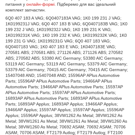
питання у
онлайн-формі
. Підберемо для вас ідеальний
комплект запчастин.
6Q0 407 183 A VAG; 6Q0407183A VAG; 1K0 199 231 J VAG;
1K0199231J VAG; 6Q0 407 183 B VAG; 6Q0407183B VAG; 1K0
199 232 J VAG; 1K0199232J VAG; 1K0 199 231 K VAG;
1K0199231K VAG; 1K0 199 232 K VAG; 1K0199232K VAG; 1K0
199 231 G VAG; 1K0199231G VAG; 6Q0 407 183 VAG;
6Q0407183 VAG; 1K0 407 183 E VAG; 1K0407183E VAG;
270581 ABS; 270581 ABS; 271126 ABS; 271126 ABS; 270582
ABS; 270582 ABS; 53380 AIC Germany; 53380 AIC Germany;
53119 AIC Germany; 53119 AIC Germany; 53379 AIC Germany;
53379 AIC Germany; 70415 AIC Germany; 70415 AIC Germany;
15407048 AND; 15407048 AND; 15596AP APlus Automotive
Parts; 15596AP APlus Automotive Parts; 19466AP APlus
Automotive Parts; 19466AP APlus Automotive Parts; 15597AP
APlus Automotive Parts; 15597AP APlus Automotive Parts;
16893AP APlus Automotive Parts; 16893AP APlus Automotive
Parts; 16893AP Applus; 16893AP Applus; 19466AP Applus;
19466AP Applus; 15597AP Applus; 15597AP Applus; 15596AP
Applus; 15596AP Applus; 38VW1262 As Metal; 38VW1262 As
Metal; 38VW1261 As Metal; 38VW1261 As Metal; 38VW1260 As
Metal; 38VW1260 As Metal; 70692 ASAM; 70692 ASAM; 70706
ASAM; 70706 ASAM; FT2179 Autlog; FT2179 Autlog; FT2100