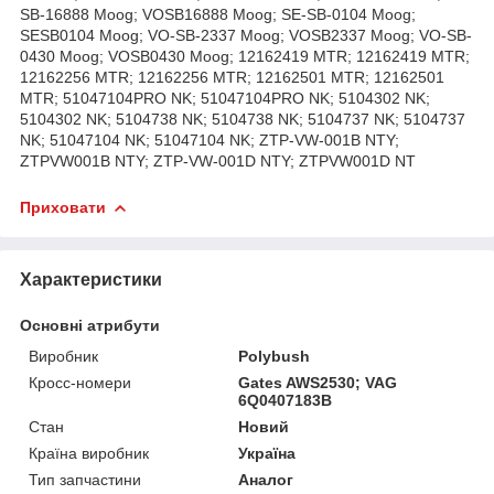
SB-16888 Moog; VOSB16888 Moog; SE-SB-0104 Moog;
SESB0104 Moog; VO-SB-2337 Moog; VOSB2337 Moog; VO-SB-
0430 Moog; VOSB0430 Moog; 12162419 MTR; 12162419 MTR;
12162256 MTR; 12162256 MTR; 12162501 MTR; 12162501
MTR; 51047104PRO NK; 51047104PRO NK; 5104302 NK;
5104302 NK; 5104738 NK; 5104738 NK; 5104737 NK; 5104737
NK; 51047104 NK; 51047104 NK; ZTP-VW-001B NTY;
ZTPVW001B NTY; ZTP-VW-001D NTY; ZTPVW001D NT
Приховати
Характеристики
Основні атрибути
Виробник
Polybush
Кросс-номери
Gates AWS2530; VAG
6Q0407183B
Стан
Новий
Країна виробник
Україна
Тип запчастини
Аналог