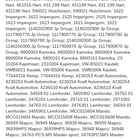
Hart; 461016 Hart; 431 199 Hart; 431199 Hart; 431 198 Hart;
431198 Hart; 590021 Hutchinson; 590021 Hutchinson; 1622
Impergom; 1622 Impergom; 1525 Impergom; 1525 Impergom;
1623 Impergom; 1623 Impergom; 1621 Impergom; 1621
Impergom; 1140202900 Jp Group; 1140202900 Jp Group;
1117900770 Jp Group; 1117900770 Jp Group; 1117900780 Jp
Group; 1117900780 Jp Group; 1140200300 Jp Group;
1140200300 Jp Group; 1117900870 Jp Group; 1117900870 Jp
Group; 8800003 Kamoka; 8800003 Kamoka; 8800004 Kamoka;
8800004 Kamoka; 8800161 Kamoka; 8800161 Kamoka; 23-
10204 Kapimsan; 2310204 Kapimsan; VW-BS021 Kautek;
VWBS021 Kautek; VW-BS006 Kautek; VWBS006 Kautek;
77644316 Kemp; 77644316 Kemp; 4230253 Kraft Automotive;
4230253 Kraft Automotive; 4230254 Kraft Automotive; 4230254
Kraft Automotive; 4236510 Kraft Automotive; 4236510 Kraft
Automotive; 34559 02 Lemforder; 3455902 Lemforder; 34762 01
Lemforder; 3476201 Lemforder; 29710 01 Lemforder; 2971001
Lemforder; 34763 01 Lemforder; 3476301 Lemforder; 34559 01
Lemforder; 3455901 Lemforder; MCC015604 Mando;
MCC015604 Mando; MCC015608 Mando; MCC015608 Mando;
36949 Mapco; 36949 Mapco; 36939 Mapco; 36939 Mapco;
36939HPS Mapco; 36939HPS Mapco; 36948 Mapco; 36948
Mapco; 34763-PCS-MS Master-sport; 34763PCSMS Master-