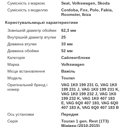
Сумісність з маркою
Seat, Volkswagen, Skoda
Сумісність з моделлю
Cordoba, Fox, Polo, Fabia,
Roomster, Ibiza
Користувальницькі характеристики
Зовнішній діаметр обойми
62,3 мм
Внутрішній діаметр втулки
25
Довжина втулки
33 мм
Довжина обойми
52 мм
Категорія
Сайлентблоки
Марка
Volkswagen
Місце встановлення
Важіль
Мoдель
Touran
Оригінальний бренд і
VAG 1K0 199 231 G, VAG 1K0
номер
199 231 J, VAG 1K0 199 231 K,
VAG 1K0 199 232 J, VAG 1K0
199 232 K, VAG 1K0 407 183
E, VAG 6Q0 407 183, VAG 6Q0
407 183 A, VAG 6Q0 407 183 B
Ось установки
Передня
Серія
Touran 1 gen. Rest (1T3)
Мінівен (2010-2015)