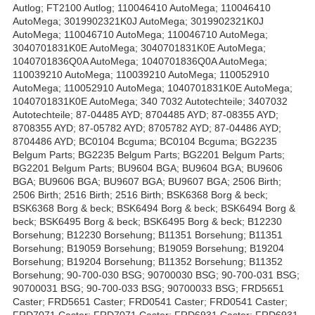
Autlog; FT2100 Autlog; 110046410 AutoMega; 110046410
AutoMega; 3019902321K0J AutoMega; 3019902321K0J
AutoMega; 110046710 AutoMega; 110046710 AutoMega;
3040701831K0E AutoMega; 3040701831K0E AutoMega;
1040701836Q0A AutoMega; 1040701836Q0A AutoMega;
110039210 AutoMega; 110039210 AutoMega; 110052910
AutoMega; 110052910 AutoMega; 1040701831K0E AutoMega;
1040701831K0E AutoMega; 340 7032 Autotechteile; 3407032
Autotechteile; 87-04485 AYD; 8704485 AYD; 87-08355 AYD;
8708355 AYD; 87-05782 AYD; 8705782 AYD; 87-04486 AYD;
8704486 AYD; BC0104 Bcguma; BC0104 Bcguma; BG2235
Belgum Parts; BG2235 Belgum Parts; BG2201 Belgum Parts;
BG2201 Belgum Parts; BU9604 BGA; BU9604 BGA; BU9606
BGA; BU9606 BGA; BU9607 BGA; BU9607 BGA; 2506 Birth;
2506 Birth; 2516 Birth; 2516 Birth; BSK6368 Borg & beck;
BSK6368 Borg & beck; BSK6494 Borg & beck; BSK6494 Borg &
beck; BSK6495 Borg & beck; BSK6495 Borg & beck; B12230
Borsehung; B12230 Borsehung; B11351 Borsehung; B11351
Borsehung; B19059 Borsehung; B19059 Borsehung; B19204
Borsehung; B19204 Borsehung; B11352 Borsehung; B11352
Borsehung; 90-700-030 BSG; 90700030 BSG; 90-700-031 BSG;
90700031 BSG; 90-700-033 BSG; 90700033 BSG; FRD5651
Caster; FRD5651 Caster; FRD0541 Caster; FRD0541 Caster;