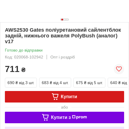
AWS2530 Gates поліуретановий сайлентблок
задній, нижнього важеля PolyBush (аналог)
v17
Готово до відправки
Код: 020068-102942
Опт і роздріб
711
₴
690 ₴
від 3 шт.
683 ₴
від 4 шт.
675 ₴
від 5 шт.
640 ₴
від 
Купити
або
Купити з