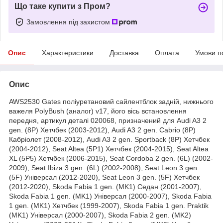
Що таке купити з Пром?
Замовлення під захистом
Опис
Характеристики
Доставка
Оплата
Умови п
Опис
AWS2530 Gates поліуретановий сайлентблок задній, нижнього
важеля PolyBush (аналог) v17, його вісь встановлення
передня, артикул деталі 020068, призначений для Audi A3 2
gen. (8P) Хетчбек (2003-2012), Audi A3 2 gen. Cabrio (8P)
Кабріолет (2008-2012), Audi A3 2 gen. Sportback (8P) Хетчбек
(2004-2012), Seat Altea (5P1) Хетчбек (2004-2015), Seat Altea
XL (5P5) Хетчбек (2006-2015), Seat Cordoba 2 gen. (6L) (2002-
2009), Seat Ibiza 3 gen. (6L) (2002-2008), Seat Leon 3 gen.
(5F) Універсал (2012-2020), Seat Leon 3 gen. (5F) Хетчбек
(2012-2020), Skoda Fabia 1 gen. (MK1) Седан (2001-2007),
Skoda Fabia 1 gen. (MK1) Універсал (2000-2007), Skoda Fabia
1 gen. (MK1) Хетчбек (1999-2007), Skoda Fabia 1 gen. Praktik
(MK1) Універсал (2000-2007), Skoda Fabia 2 gen. (MK2)