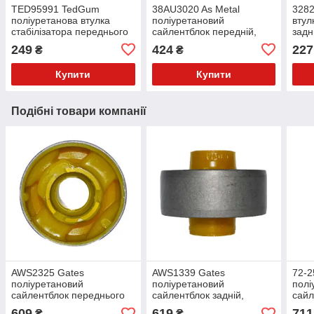
TED95991 TedGum
38AU3020 As Metal
3282
поліуретанова втулка
поліуретановий
втул
стабілізатора переднього
сайлентблок передній,
задн
PolyBush (аналог) v17
переднього нижнього
(ана
249
424
227
₴
₴
важеля PolyBush (аналог)
v17
Купити
Купити
Подібні товари компанії
AWS2325 Gates
AWS1339 Gates
72-2
поліуретановий
поліуретановий
полі
сайлентблок переднього
сайлентблок задній,
сайл
нижнього важеля PolyBush
переднього важеля
нижн
609
619
711
₴
₴