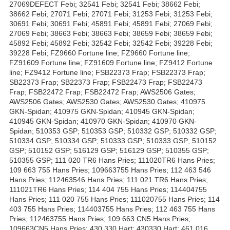
27069DEFECT Febi; 32541 Febi; 32541 Febi; 38662 Febi;
38662 Febi; 27071 Febi; 27071 Febi; 31253 Febi; 31253 Febi;
30691 Febi; 30691 Febi; 45891 Febi; 45891 Febi; 27069 Febi;
27069 Febi; 38663 Febi; 38663 Febi; 38659 Febi; 38659 Febi;
45892 Febi; 45892 Febi; 32542 Febi; 32542 Febi; 39228 Febi;
39228 Febi; FZ9660 Fortune line; FZ9660 Fortune line;
FZ91609 Fortune line; FZ91609 Fortune line; FZ9412 Fortune
line; FZ9412 Fortune line; FSB22373 Frap; FSB22373 Frap;
SB22373 Frap; SB22373 Frap; FSB22473 Frap; FSB22473
Frap; FSB22472 Frap; FSB22472 Frap; AWS2506 Gates;
AWS2506 Gates; AWS2530 Gates; AWS2530 Gates; 410975
GKN-Spidan; 410975 GKN-Spidan; 410945 GKN-Spidan;
410945 GKN-Spidan; 410970 GKN-Spidan; 410970 GKN-
Spidan; 510353 GSP; 510353 GSP; 510332 GSP; 510332 GSP;
510334 GSP; 510334 GSP; 510333 GSP; 510333 GSP; 510152
GSP; 510152 GSP; 516129 GSP; 516129 GSP; 510355 GSP;
510355 GSP; 111 020 TR6 Hans Pries; 111020TR6 Hans Pries;
109 663 755 Hans Pries; 109663755 Hans Pries; 112 463 546
Hans Pries; 112463546 Hans Pries; 111 021 TR6 Hans Pries;
111021TR6 Hans Pries; 114 404 755 Hans Pries; 114404755
Hans Pries; 111 020 755 Hans Pries; 111020755 Hans Pries; 114
403 755 Hans Pries; 114403755 Hans Pries; 112 463 755 Hans
Pries; 112463755 Hans Pries; 109 663 CN5 Hans Pries;
109663CN5 Hans Pries; 430 330 Hart; 430330 Hart; 461 016