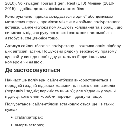
2010), Volkswagen Touran 1 gen. Rest (1T3) Мінівен (2010-
2015) – дрібна деталь підвіски автомобіля.
Конструктивно підвіска складається з однієї або декількох
металевих втулок, проміжок між якими займає поліуретанова
вставка. Сайлентблоки пом'якшують коливання та вібрації, що
виникають під час руху легкових і вантажних автомобілів,
автобусів, спецтехніки тощо.
Артикул сайлентблоків з поліуретану – важлива опція підбору
цих автозапчастин. Пошуковий рядок у верхньому правому
куті сайту виведе необхідну деталь за її оригінальним
номером чи назвою.
Де застосовуються
Найчастіше полімерні сайлентблоки використовуються в
передній і задній підвісках машини; для кріплення важелів
(передніх і задніх; верхніх та нижніх); для з’єднань у задній
підвісці; кріплення коробки передач і двигуна тощо.
Поліуретанові сайлентблоки встановлюються ще і в таких
вузлах:
стабілізаторах;
амортизаторах;