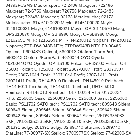
34792PCSMS Master-sport; 72-2486 Maxgear; 722486
Maxgear; 72-6756 Maxgear; 726756 Maxgear; 72-2483
Maxgear; 722483 Maxgear; 02173 Metalcaucho; 02173
Metalcaucho; 614 610 0020 Meyle; 6146100020 Meyle;
6146100021 Meyle; 6146100021 Meyle; OP-SB-10570 Moog;
OPSB10570 Moog; OP-SB-8986 Moog; OPSB8986 Moog;
12162691 MTR; 12162691 MTR; N4230912 Nipparts; N4230912
Nipparts; ZTP-DW-043B NTY; ZTPDW043B NTY; F9-0048S
Optimal; F90048S Optimal; 5600013 Otoform/FormPart;
5600013 Otoform/FormPart; 40Z0044-OYO Oyodo;
40Z0044OYO Oyodo; OP-BS100 Polcar; OPBS100 Polcar; CH-
BS003 Polcar; CHBS003 Polcar; 2307-0907 Profit; 23070907
Profit; 2307-1644 Profit; 23071644 Profit; 2307-1411 Profit;
23071411 Profit; RH14-5010 Reinhoch; RH145010 Reinhoch;
RH14-5011 Reinhoch; RH145011 Reinhoch; RH14-5013
Reinhoch; RH145013 Reinhoch; 017-00234 RTS; 01700234
RTS; 2256083 Sasic; 2256083 Sasic; 2256080 Sasic; 2256080
Sasic; PS11702 SATO tech; PS11702 SATO tech; 809643 Sidem;
809643 Sidem; 809646 Sidem; 809646 Sidem; 809642 Sidem;
809642 Sidem; 809647 Sidem; 809647 Sidem; VKDS 335033
SKF; VKDS335033 SKF; VKDS 335010 SKF; VKDS335010 SKF;
201391 Solgy; 201391 Solgy; 32.89.740 StarLine; 3289740
StarLine; 77-00977-SX Stellox; 7700977SX Stellox; 77-02000-SX