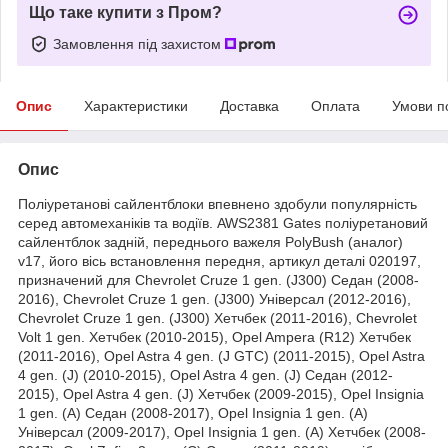
Що таке купити з Пром?
Замовлення під захистом
Опис
Характеристики
Доставка
Оплата
Умови п
Опис
Поліуретанові сайлентблоки впевнено здобули популярність
серед автомеханіків та водіїв. AWS2381 Gates поліуретановий
сайлентблок задній, переднього важеля PolyBush (аналог)
v17, його вісь встановлення передня, артикул деталі 020197,
призначений для Chevrolet Cruze 1 gen. (J300) Седан (2008-
2016), Chevrolet Cruze 1 gen. (J300) Універсал (2012-2016),
Chevrolet Cruze 1 gen. (J300) Хетчбек (2011-2016), Chevrolet
Volt 1 gen. Хетчбек (2010-2015), Opel Ampera (R12) Хетчбек
(2011-2016), Opel Astra 4 gen. (J GTC) (2011-2015), Opel Astra
4 gen. (J) (2010-2015), Opel Astra 4 gen. (J) Седан (2012-
2015), Opel Astra 4 gen. (J) Хетчбек (2009-2015), Opel Insignia
1 gen. (A) Седан (2008-2017), Opel Insignia 1 gen. (A)
Універсал (2009-2017), Opel Insignia 1 gen. (A) Хетчбек (2008-