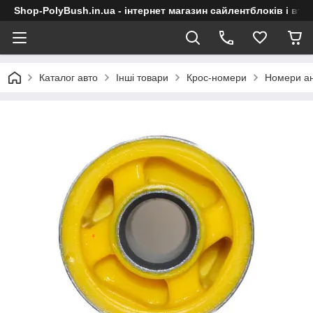
Shop-PolyBush.in.ua - інтернет магазин сайлентблоків і втул
Каталог авто
Інші товари
Крос-номери
Номери ан