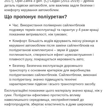
2017), Opel Zafira 3 gen. (C) Седан (2011-2019) – дрібна
деталь підвіски автомобіля, але важлива задля безпеки і
комфорту керування автомобілем.
Що пропонує поліуретан?
Час. Використання полімерних сайлентблоків
подовжує термін експлуатації та гарантує у 4 рази кращі
показники витривалості, ніж гумових;
Комфорт. Більшість водіїв відчувають якісну різницю в
керуванні автомобілем після заміни сайлентблоків на
поліуретанові комплектуючі – звуки й удари
поглинаються, створюється ефект шумозаглушення і
плавності руху, покращується керованість авто;
Безпеку. Безпечна експлуатація дорожнього
транспорту є основним критерієм для виробництва
поліуретанових сайлентблоків. Сайлентблоки, виконані
із поліуретану, значно підвищують технічні
характеристики підвіски і всього транспортного засобу.
Експлуатаційні показники цього матеріалу значно кращі, ніж у
гуми. Поліуретан ефективно протистоїть впливу
навколишнього середовища, несприйнятливий до
нафтопродуктів, зберігає еластичність в дуже широкому