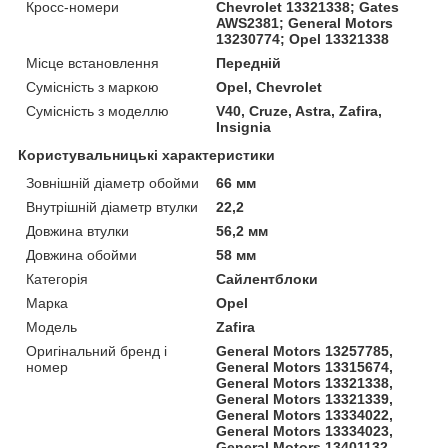
Кросс-номери
Chevrolet 13321338; Gates
AWS2381; General Motors
13230774; Opel 13321338
Місце встановлення
Передній
Сумісність з маркою
Opel, Chevrolet
Сумісність з моделлю
V40, Cruze, Astra, Zafira,
Insignia
Користувальницькі характеристики
Зовнішній діаметр обойми
66 мм
Внутрішній діаметр втулки
22,2
Довжина втулки
56,2 мм
Довжина обойми
58 мм
Категорія
Сайлентблоки
Марка
Opel
Мoдель
Zafira
Оригінальний бренд і
General Motors 13257785,
номер
General Motors 13315674,
General Motors 13321338,
General Motors 13321339,
General Motors 13334022,
General Motors 13334023,
General Motors 13401132,