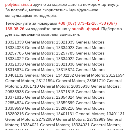
polybush.in.ua
зручно за маркою авто та номером артикулу.
За потреби, можна скористатись індивідуальною
консультацією менеджерів.
Телефонуйте за номерами
+38 (067) 373-42-28
,
+38 (067)
138-08-26
чи задавайте питання у
онлайн-формі
. Підберемо
для вас ідеальний комплект запчастин.
13321339 General Motors; 13321339 General Motors;
13334023 General Motors; 13334023 General Motors;
13257785 General Motors; 13257785 General Motors;
13334022 General Motors; 13334022 General Motors;
13321338 General Motors; 13321338 General Motors;
13315674 General Motors; 13315674 General Motors;
13401132 General Motors; 13401132 General Motors; 23121594
General Motors; 23121594 General Motors; 23361710 General
Motors; 23361710 General Motors; 20835938 General Motors;
20835938 General Motors; 13371815 General Motors;
13371815 General Motors; 22854824 General Motors;
22854824 General Motors; 13359599 General Motors;
13359599 General Motors; 13280216 General Motors;
13280216 General Motors; 13401131 General Motors; 13401131
General Motors; 22792989 General Motors; 22792989 General
Motors; 13334021 General Motors; 13334021 General Motors;