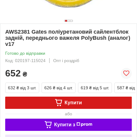
AWS2381 Gates поліуретановий сайлентблок
задній, переднього важеля PolyBush (аналог)
v17
Готово до відправки
Код: 020197-115024
Опт і роздріб
652
₴
632 ₴
від 3 шт.
626 ₴
від 4 шт.
619 ₴
від 5 шт.
587 ₴
від 
Купити
або
Купити з