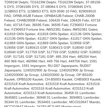
TD991W Delphi; TD1623W Delphi; TD1623W Delphi; 37-08158-
5 DYS; 37081585 DYS; 37-08084-5 DYS; 37080845 DYS;
11SB053 ETS; 11SB053 ETS; 829 0590 10 FAG; 829059010
FAG; OPAB-ASJB Febest; OPABASJB Febest; CHAB-J300B
Febest; CHABJ300B Febest; 106426 Febi; 106426 Febi; 43718
Febi; 43718 Febi; 36595 Febi; 36595 Febi; FZ90653 Fortune
line; FZ90653 Fortune line; AWS2381 Gates; AWS2381 Gates;
411818 GKN-Spidan; 411818 GKN-Spidan; 412136 GKN-Spidan;
412136 GKN-Spidan; 411817 GKN-Spidan; 411817 GKN-Spidan;
411869 GKN-Spidan; 411869 GKN-Spidan; 519056 GSP;
519056 GSP; 518041S GSP; 518041S GSP; 518040 GSP;
518040 GSP; 517759 GSP; 517759 GSP; 518052 GSP; 518052
GSP; 517181 GSP; 517181 GSP; 485 204 Hart; 485204 Hart;
460 966 Hart; 460966 Hart; 449 756 Hart; 449756 Hart; 1591
Impergom; 1591 Impergom; RU-D07 Japanparts; RUD07
Japanparts; 1240202900 Jp Group; 1240202900 Jp Group;
1240203000 Jp Group; 1240203000 Jp Group; OP-BS100
Kautek; OPBS100 Kautek; CH-BS003 Kautek; CHBS003 Kautek;
4231518 Kraft Automotive; 4231518 Kraft Automotive; 4231516
Kraft Automotive; 4231516 Kraft Automotive; 4231513 Kraft
Automotive; 4231513 Kraft Automotive; 36458 01 Lemforder;
3645801 Lemforder; 36948 01 Lemforder; 3694801 Lemforder;
35344 01 Lemforder; 3534401 Lemforder; MCC010647 Mando;
MCC010647 Mando; 34792-PCS-MS Master-sport;