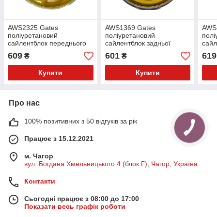
AWS2325 Gates
AWS1369 Gates
AWS
поліуретановий
поліуретановий
полі
сайлентблок переднього
сайлентблок задньої
сайл
нижнього важеля PolyBush
цапфи PolyBush (аналог)
пере
609
601
619
₴
₴
(аналог) v17
v17
Poly
Купити
Купити
Про нас
100% позитивних з 50 відгуків за рік
Працює з 15.12.2021
м. Чагор
вул. Богдана Хмельницького 4 (блок Г), Чагор, Україна
Контакти
Сьогодні працює з 08:00 до 17:00
Показати весь графік роботи