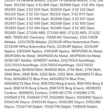
13230774 General Motors; 13230774 General Motors; 3 52 108
Opel; 352108 Opel; 3 52 868 Opel; 352868 Opel; 3 52 491 Opel;
352491 Opel; 3 52 519 Opel; 352519 Opel; 3 52 110 Opel;
352110 Opel; 3 52 115 Opel; 352115 Opel; 3 52 873 Opel;
352873 Opel; 3 52 508 Opel; 352508 Opel; 3 52 547 Opel;
352547 Opel; 3 52 548 Opel; 352548 Opel; 3 52 493 Opel;
352493 Opel; 3 52 494 Opel; 352494 Opel; 3 52 492 Opel;
352492 Opel; 271166 ABS; 271166 ABS; 271132 ABS; 271132
ABS; 70559 AIC Germany; 70559 AIC Germany; 1101-CRZB
Akitaka; 1101CRZB Akitaka; 22191AP APlus Automotive Parts;
22191AP APlus Automotive Parts; 22191AP Applus; 22191AP
Applus; 23916AP Applus; 23916AP Applus; 38OP2060 As Metal;
38OP2060 As Metal; 38OP6000 As Metal; 38OP6000 As Metal;
GOM-D07 Ashika; GOMD07 Ashika; 110176310 AutoMega;
110176310 AutoMega; 110176010 AutoMega; 110176010
AutoMega; BU9550 BGA; BU9550 BGA; 2756 Birth; 2756 Birth;
2846 Birth; 2846 Birth; 2202 Birth; 2202 Birth; ADG080272 Blue
Print; ADG080272 Blue Print; ADG080274 Blue Print;
ADG080274 Blue Print; BSK7053 Borg & beck; BSK7053 Borg &
beck; BSK7478 Borg & beck; BSK7478 Borg & beck; 49398291
Corteco; 49398291 Corteco; CVKD-88 CTR; CVKD88 CTR;
GV0549 CTR; GV0549 CTR; DSS2892 Dayco; DSS2892 Dayco;
DSS2145 Dayco; DSS2145 Dayco; DSS1382 Dayco; DSS1382
Dayco; TD1677W Delphi; TD1677W Delphi; TD991W Delphi;