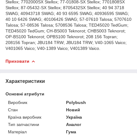
Stellox; 7702000SX Stellox; 77-01808-SX Stellox; 7701808SX
Stellox; 87-05432-SX Stellox; 8705432SX Stellox; 40 94 3718
SWAG; 40943718 SWAG; 40 93 6595 SWAG; 40936595 SWAG;
40 10 6426 SWAG; 40106426 SWAG; 57-07610 Talosa; 5707610
Talosa; 57-08536 Talosa; 5708536 Talosa; TED45020 TedGum;
TED45020 TedGum; CH-BS003 Teknorot; CHBS003 Teknorot;
OP-BS100 Teknorot; OPBS100 Teknorot; 208 156 Topran;
208156 Topran; JBU184 TRW; JBU184 TRW; V40-1065 Vaico;
V401065 Vaico; V40-1389 Vaico; V401389 Vaico.
Приховати
Характеристики
Основні атрибути
Виробник
Polybush
Стан
Новий
Країна виробник
Україна
Тип запчастини
Аналог
Матеріал
Гума