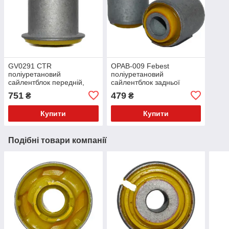
GV0291 CTR
OPAB-009 Febest
поліуретановий
поліуретановий
сайлентблок передній,
сайлентблок задньої
переднього важеля
поперечной тяги PolyBush
751
479
₴
₴
PolyBush (аналог) v17
(аналог) v17
Купити
Купити
Подібні товари компанії