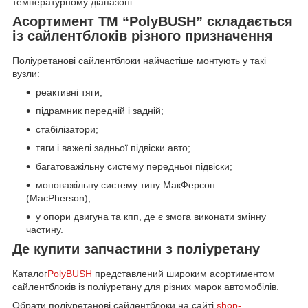
температурному діапазоні.
Асортимент ТМ “PolyBUSH” складається
із сайлентблоків різного призначення
Поліуретанові сайлентблоки найчастіше монтують у такі
вузли:
реактивні тяги;
підрамник передній і задній;
стабілізатори;
тяги і важелі задньої підвіски авто;
багатоважільну систему передньої підвіски;
моноважільну систему типу МакФерсон
(MacPherson);
у опори двигуна та кпп, де є змога виконати змінну
частину.
Де купити запчастини з поліуретану
Каталог
PolyBUSH
представлений широким асортиментом
сайлентблоків із поліуретану для різних марок автомобілів.
Обрати поліуретанові сайлентблоки на сайті
shop-