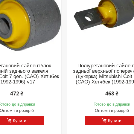
етановий сайлентблок
Поліуретановий сайлен
шній заднього важеля
задньої верхньої поперечн
 Colt 7 gen. (CAO) Хетчбек
(цукерка) Mitsubishi Colt
(1992-1996) v17
(CAO) Хетчбек (1992-199
472 ₴
468 ₴
Готово до відправки
Готово до відправки
Оптом і в роздріб
Оптом і в роздріб
Купити
Купити