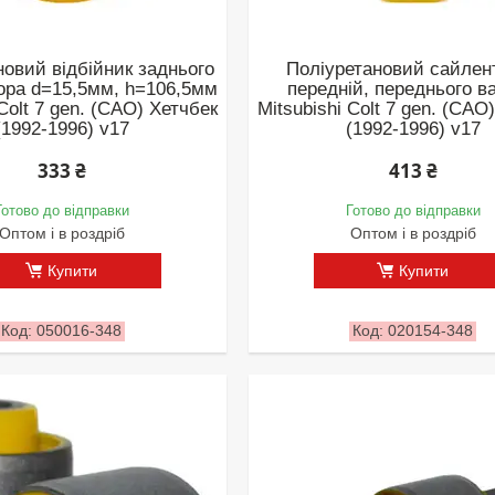
новий відбійник заднього
Поліуретановий сайлен
ора d=15,5мм, h=106,5мм
передній, переднього в
 Colt 7 gen. (CAO) Хетчбек
Mitsubishi Colt 7 gen. (CAO
(1992-1996) v17
(1992-1996) v17
333 ₴
413 ₴
Готово до відправки
Готово до відправки
Оптом і в роздріб
Оптом і в роздріб
Купити
Купити
050016-348
020154-348