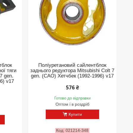
тблок
Поліуретановий сайлентблок
ої тяги
заднього редуктора Mitsubishi Colt 7
 7 gen.
gen. (CAO) Хетчбек (1992-1996) v17
6) v17
576 ₴
Готово до відправки
Оптом і в роздріб
Купити
021214-348