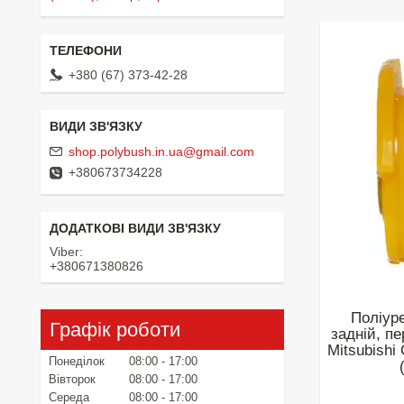
+380 (67) 373-42-28
shop.polybush.in.ua@gmail.com
+380673734228
Viber
+380671380826
Поліур
Графік роботи
задній, п
Mitsubishi
Понеділок
08:00
17:00
Вівторок
08:00
17:00
Середа
08:00
17:00