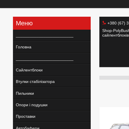
+380 (67) 
Shop-PolyBush
_________________________
сайлентблоків 
Головна
_________________________
Сайлентблоки
Втулки стабілізатора
Пильники
Опори і подушки
Проставки
Автобафери