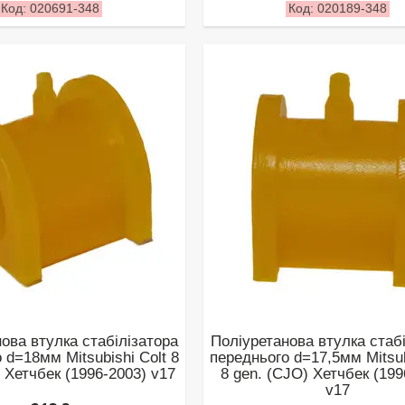
020691-348
020189-348
ова втулка стабілізатора
Поліуретанова втулка стаб
 d=18мм Mitsubishi Colt 8
переднього d=17,5мм Mitsub
 Хетчбек (1996-2003) v17
8 gen. (CJO) Хетчбек (199
v17