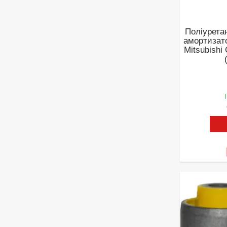
Поліурета
амортизат
Mitsubishi