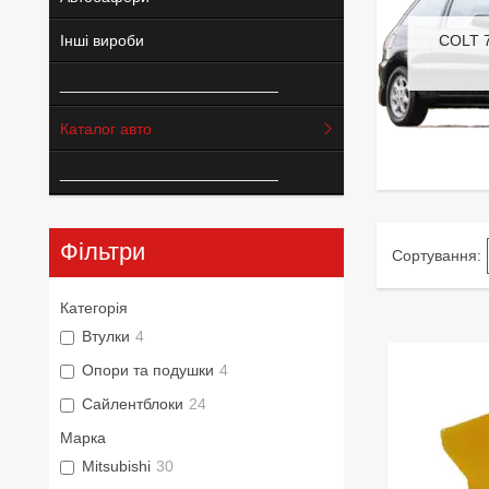
Інші вироби
COLT 
_________________________
Каталог авто
_________________________
Фільтри
Категорія
Втулки
4
Опори та подушки
4
Сайлентблоки
24
Марка
Mitsubishi
30