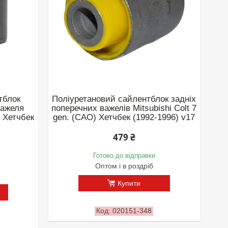
тблок
Поліуретановий сайлентблок задніх
важеля
поперечних важелів Mitsubishi Colt 7
) Хетчбек
gen. (CAO) Хетчбек (1992-1996) v17
479 ₴
Готово до відправки
Оптом і в роздріб
Купити
020151-348