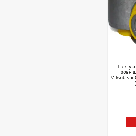
Поліур
зовні
Mitsubishi