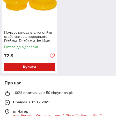
Поліуретанова втулка стійки
стабілізатора переднього
Di=8мм, Do=24мм, h=14мм
Peugeot 107 Хетчбек (2005-
Готово до відправки
2014) v17
72
₴
Купити
Про нас
100% позитивних з 50 відгуків за рік
Працює з 15.12.2021
м. Чагор
вул. Богдана Хмельницького 4 (блок Г), Чагор, Україна