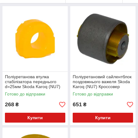
Поліуретанова втулка
Поліуретановий сайлентблок
стабілізатора переднього
поздовжнього важеля Skoda
d=25мм Skoda Karoq (NU7)
Karoq (NU7) Кроссовер
Кроссовер (2017-2025) v17
(2017-2025) v17
Готово до відправки
Готово до відправки
268
651
₴
₴
Купити
Купити