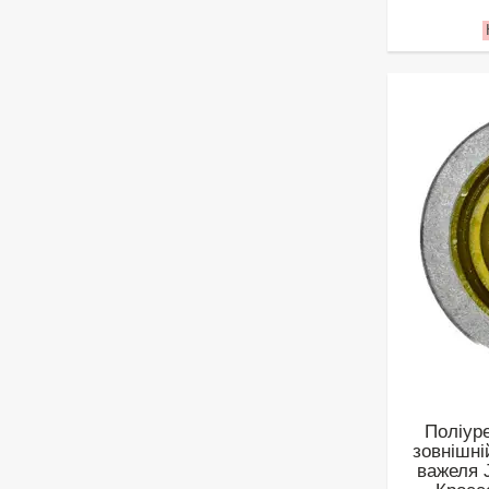
Поліур
зовнішні
важеля J