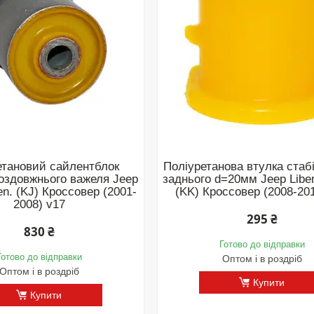
етановий сайлентблок
Поліуретанова втулка стаб
поздовжнього важеля Jeep
заднього d=20мм Jeep Liber
gen. (KJ) Кроссовер (2001-
(KK) Кроссовер (2008-20
2008) v17
295 ₴
830 ₴
Готово до відправки
Готово до відправки
Оптом і в роздріб
Оптом і в роздріб
Купити
Купити