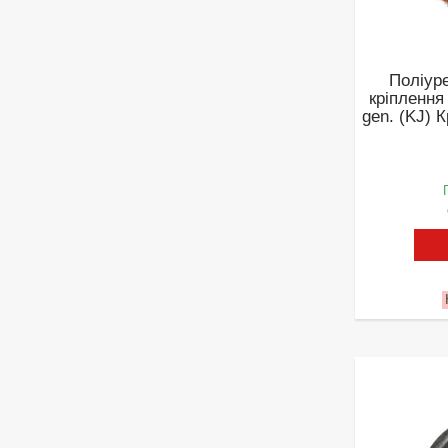
Поліур
кріплення
gen. (KJ) 