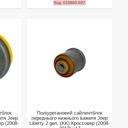
010860-697
тблок
Поліуретановий сайлентблок
еля Jeep
переднього нижнього важеля Jeep
ер (2008-
Liberty 2 gen. (KK) Кроссовер (2008-