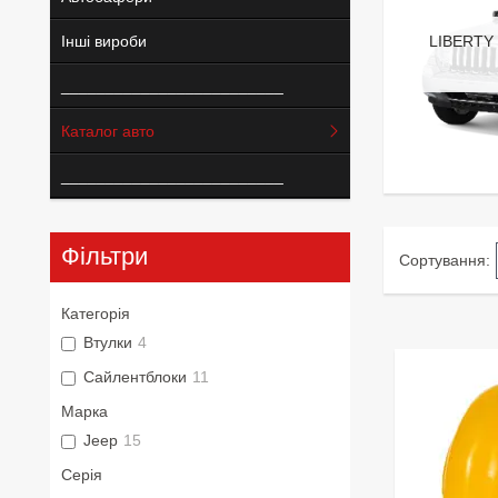
Інші вироби
LIBERTY
_________________________
Каталог авто
_________________________
Фільтри
Категорія
Втулки
4
Сайлентблоки
11
Марка
Jeep
15
Серія