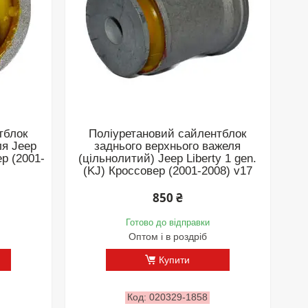
тблок
Поліуретановий сайлентблок
ля Jeep
заднього верхнього важеля
ер (2001-
(цільнолитий) Jeep Liberty 1 gen.
(KJ) Кроссовер (2001-2008) v17
850 ₴
Готово до відправки
Оптом і в роздріб
Купити
020329-1858