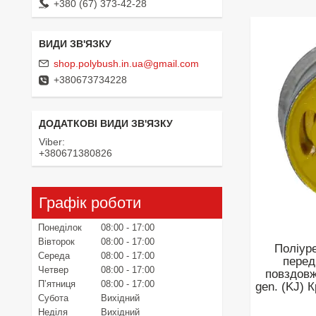
+380 (67) 373-42-28
shop.polybush.in.ua@gmail.com
+380673734228
Viber
+380671380826
Графік роботи
Понеділок
08:00
17:00
Вівторок
08:00
17:00
Поліур
Середа
08:00
17:00
перед
Четвер
08:00
17:00
повздовж
Пʼятниця
08:00
17:00
gen. (KJ) 
Субота
Вихідний
Неділя
Вихідний