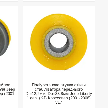
тблок
Поліуретанова втулка стійки
еля Jeep
стабілізатора переднього
ер (2001-
Di=12,2мм, Do=33,8мм Jeep Liberty
1 gen. (KJ) Кроссовер (2001-2008)
v17