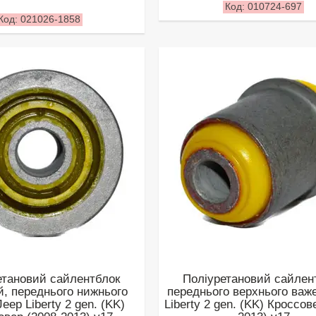
010724-697
021026-1858
етановий сайлентблок
Поліуретановий сайлен
й, переднього нижнього
переднього верхнього важ
eep Liberty 2 gen. (KK)
Liberty 2 gen. (KK) Кроссов