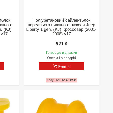
тблок
Поліуретановий сайлентблок
жнього
переднього нижнього важеля Jeep
. (KJ)
Liberty 1 gen. (KJ) Кроссовер (2001-
 v17
2008) v17
921 ₴
Готово до відправки
Оптом і в роздріб
Купити
021023-1858