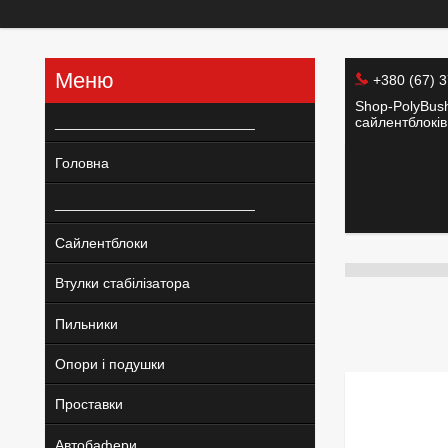
+380 (67) 
Shop-PolyBush
_________________________
сайлентблоків 
Головна
_________________________
Сайлентблоки
Втулки стабілізатора
Пильники
Опори і подушки
Проставки
Автобафери