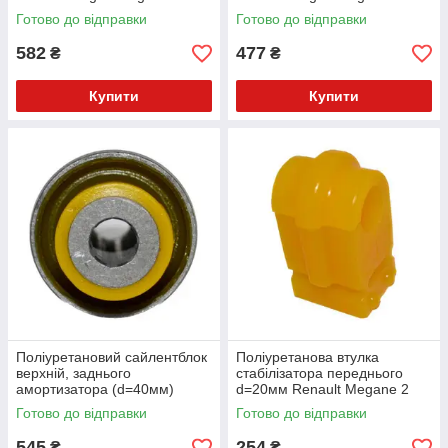
Універсал (2003-2009) v17
Універсал (2003-2009) v17
Готово до відправки
Готово до відправки
582
477
₴
₴
Купити
Купити
Поліуретановий сайлентблок
Поліуретанова втулка
верхній, заднього
стабілізатора переднього
амортизатора (d=40мм)
d=20мм Renault Megane 2
Renault Megane 2 gen.
gen. Хетчбек (2002-2009) v17
Готово до відправки
Готово до відправки
Універсал (2003-2009) v17
545
254
₴
₴