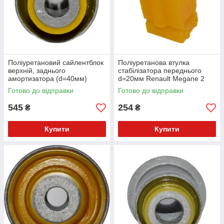
Поліуретановий сайлентблок
Поліуретанова втулка
верхній, заднього
стабілізатора переднього
амортизатора (d=40мм)
d=20мм Renault Megane 2
Renault Megane 2 gen.
gen. Седан (2003-2009) v17
Готово до відправки
Готово до відправки
Кабріолет (2003-2009) v17
545
254
₴
₴
Купити
Купити