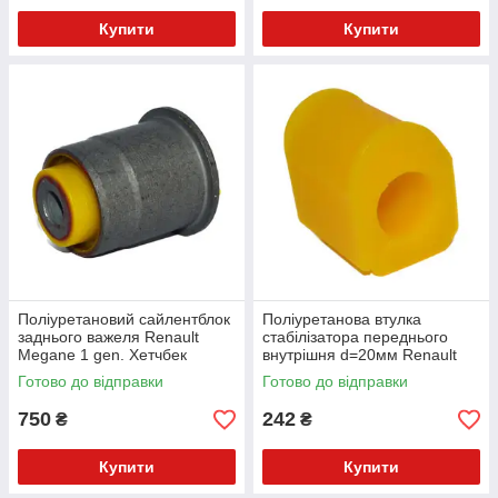
Купити
Купити
Поліуретановий сайлентблок
Поліуретанова втулка
заднього важеля Renault
стабілізатора переднього
Megane 1 gen. Хетчбек
внутрішня d=20мм Renault
(1995-2001) v17
Megane 1 gen. Хетчбек
Готово до відправки
Готово до відправки
(1995-2001) v17
750
242
₴
₴
Купити
Купити