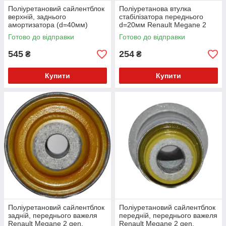
Поліуретановий сайлентблок
Поліуретанова втулка
верхній, заднього
стабілізатора переднього
амортизатора (d=40мм)
d=20мм Renault Megane 2
Renault Megane 2 gen. Седан
gen. Універсал (2003-2009)
Готово до відправки
Готово до відправки
(2003-2009) v17
v17
545
254
₴
₴
Купити
Купити
Поліуретановий сайлентблок
Поліуретановий сайлентблок
задній, переднього важеля
передній, переднього важеля
Renault Megane 2 gen.
Renault Megane 2 gen.