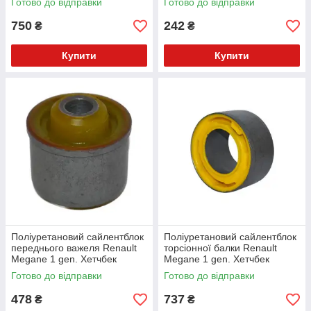
Готово до відправки
Готово до відправки
2003) v17
750
242
₴
₴
Купити
Купити
Поліуретановий сайлентблок
Поліуретановий сайлентблок
переднього важеля Renault
торсіонної балки Renault
Megane 1 gen. Хетчбек
Megane 1 gen. Хетчбек
(1995-2001) v17
(1995-2001) v17
Готово до відправки
Готово до відправки
478
737
₴
₴