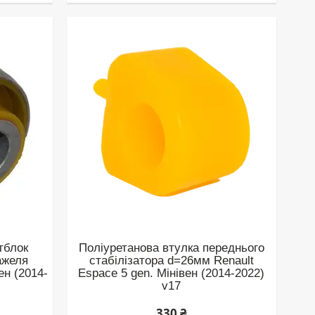
тблок
Поліуретанова втулка переднього
ажеля
стабілізатора d=26мм Renault
ен (2014-
Espace 5 gen. Мінівен (2014-2022)
v17
330 ₴