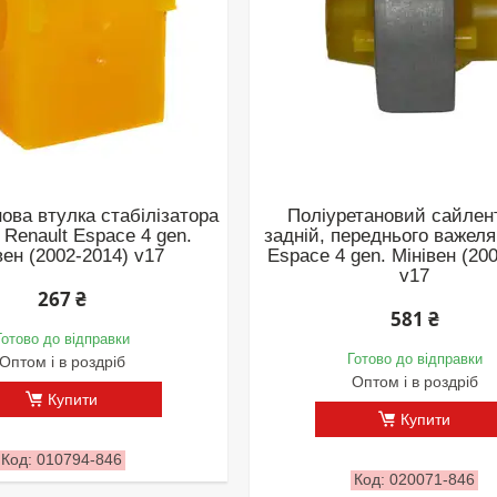
ова втулка стабілізатора
Поліуретановий сайлен
Renault Espace 4 gen.
задній, переднього важеля
вен (2002-2014) v17
Espace 4 gen. Мінівен (20
v17
267 ₴
581 ₴
Готово до відправки
Готово до відправки
Оптом і в роздріб
Оптом і в роздріб
Купити
Купити
010794-846
020071-846