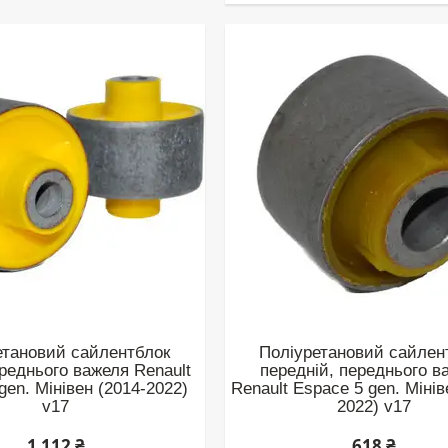
етановий сайлентблок
Поліуретановий сайлен
ереднього важеля Renault
передній, переднього в
gen. Мінівен (2014-2022)
Renault Espace 5 gen. Мінів
v17
2022) v17
1 112 ₴
618 ₴