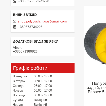
+380 (67) 373-42-28
shop.polybush.in.ua@gmail.com
+380673734228
Viber
+380671380826
Графік роботи
Понеділок
08:00
17:00
Вівторок
08:00
17:00
Поліур
Середа
08:00
17:00
задній, п
Четвер
08:00
17:00
Espace 5 
Пʼятниця
08:00
17:00
Субота
Вихідний
Неділя
Вихідний