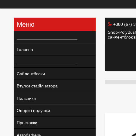
+380 (67) 
Shop-PolyBush
_________________________
сайлентблоків 
Головна
_________________________
Сайлентблоки
Втулки стабілізатора
Пильники
Опори і подушки
Проставки
Автобафери