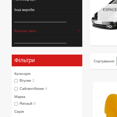
Інші вироби
ESPACE 
_________________________
Каталог авто
_________________________
Фільтри
Категорія
Втулки
2
Сайлентблоки
4
Марка
Renault
6
Серія