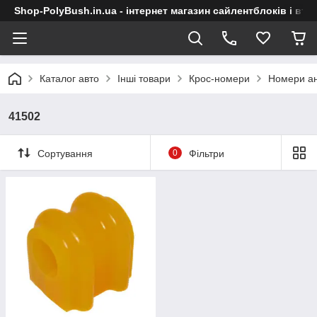
Shop-PolyBush.in.ua - інтернет магазин сайлентблоків і втул
Каталог авто
Інші товари
Крос-номери
Номери ан
41502
Сортування
0
Фільтри