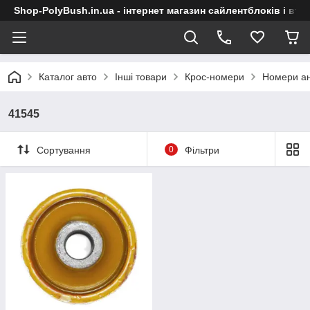
Shop-PolyBush.in.ua - інтернет магазин сайлентблоків і втул
Каталог авто
Інші товари
Крос-номери
Номери ан
41545
Сортування
0
Фільтри