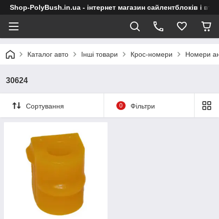
Shop-PolyBush.in.ua - інтернет магазин сайлентблоків і втул
Каталог авто
Інші товари
Крос-номери
Номери ан
30624
Сортування
0
Фільтри