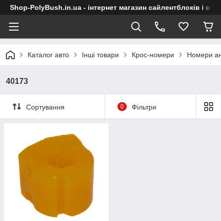
Shop-PolyBush.in.ua - інтернет магазин сайлентблоків і втул
Каталог авто
Інші товари
Крос-номери
Номери ан
40173
Сортування
0
Фільтри