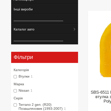
Інші вироби
_________________________
Каталог авто
_________________________
Фільтри
Категорія
Втулки
1
Марка
Nissan
1
SBS-6511 
втулка 
Серія
Pol
Terrano 2 gen. (R20)
Позашляховик (1993-2007)
1