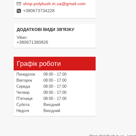
shop.polybush.in.ua@gmail.com
+380673734228
Viber
+380671380826
Графік роботи
Понеділок
08:00
17:00
Вівторок
08:00
17:00
Середа
08:00
17:00
Четвер
08:00
17:00
Пʼятниця
08:00
17:00
Субота
Вихідний
Неділя
Вихідний