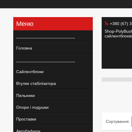
+380 (67) 
Shop-PolyBush
_________________________
сайлентблоків 
Головна
_________________________
Сайлентблоки
Втулки стабілізатора
Пильники
Опори і подушки
Проставки
Автобафери