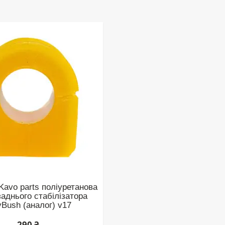
Kavo parts поліуретанова
заднього стабілізатора
yBush (аналог) v17
290 ₴