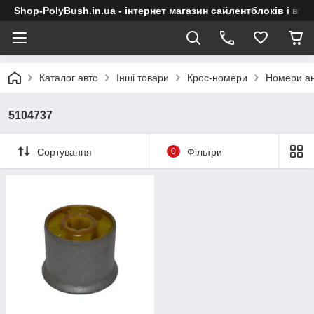
Shop-PolyBush.in.ua - інтернет магазин сайлентблоків і втул
Каталог авто
Інші товари
Крос-номери
Номери ан
5104737
Сортування
0
Фільтри