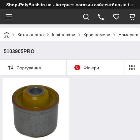
Shop-PolyBush.in.ua - інтернет магазин сайлентблоків і втул
Каталог авто
Інші товари
Крос-номери
Номери ан
5103905PRO
Сортування
0
Фільтри